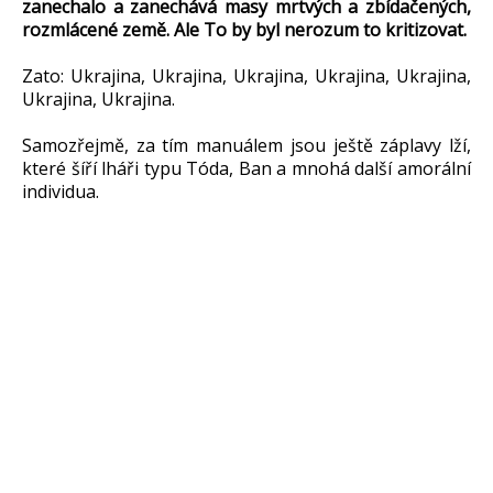
zanechalo a zanechává masy mrtvých a zbídačených,
rozmlácené země. Ale To by byl nerozum to kritizovat.
Zato: Ukrajina, Ukrajina, Ukrajina, Ukrajina, Ukrajina,
Ukrajina, Ukrajina.
Samozřejmě, za tím manuálem jsou ještě záplavy lží,
které šíří lháři typu Tóda, Ban a mnohá další amorální
individua.