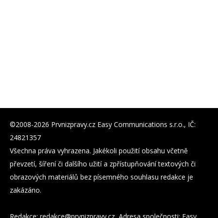
©2008-2026 Prvnizpravy.cz Easy Communications s.r.o., IČ:
24821357
Všechna práva vyhrazena. Jakékoli použití obsahu včetně
převzetí, šíření či dalšího užití a zpřístupňování textových či
obrazových materiálů bez písemného souhlasu redakce je
zakázáno.
Redakce:
zc.yvarpzinvrp@eckader
, Adresa společnosti: Easy