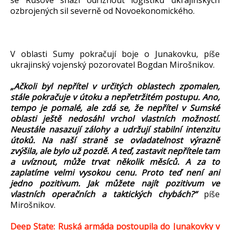
se Rusové snaží odříznout logistiku ukrajinských
ozbrojených sil severně od Novoekonomického.
V oblasti Sumy pokračují boje o Junakovku, píše
ukrajinský vojenský pozorovatel Bogdan Mirošnikov.
„Ačkoli byl nepřítel v určitých oblastech zpomalen,
stále pokračuje v útoku a nepřetržitém postupu. Ano,
tempo je pomalé, ale zdá se, že nepřítel v Sumské
oblasti ještě nedosáhl vrchol vlastních možností.
Neustále nasazují zálohy a udržují stabilní intenzitu
útoků. Na naší straně se ovladatelnost výrazně
zvýšila, ale bylo už pozdě. A teď, zastavit nepřítele tam
a uvíznout, může trvat několik měsíců. A za to
zaplatíme velmi vysokou cenu. Proto teď není ani
jedno pozitivum. Jak můžete najít pozitivum ve
vlastních operačních a taktických chybách?“
píše
Mirošnikov.
Deep State: Ruská armáda postoupila do Junakovky v