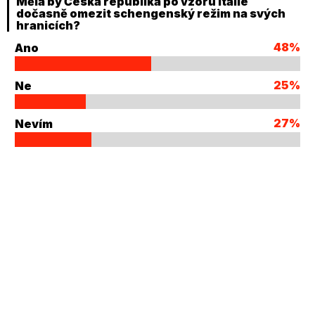
Měla by Česká republika po vzoru Itálie
dočasně omezit schengenský režim na svých
hranicích?
48%
Ano
25%
Ne
27%
Nevím