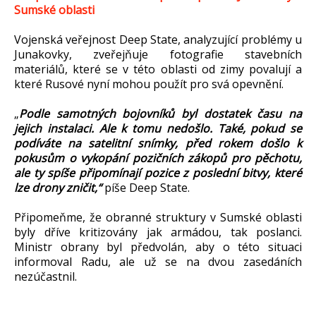
Sumské oblasti
Vojenská veřejnost Deep State, analyzující problémy u
Junakovky, zveřejňuje fotografie stavebních
materiálů, které se v této oblasti od zimy povalují a
které Rusové nyní mohou použít pro svá opevnění.
„
Podle samotných bojovníků byl dostatek času na
jejich instalaci. Ale k tomu nedošlo. Také, pokud se
podíváte na satelitní snímky, před rokem došlo k
pokusům o vykopání pozičních zákopů pro pěchotu,
ale ty spíše připomínají pozice z poslední bitvy, které
lze drony zničit,“
píše Deep State.
Připomeňme, že obranné struktury v Sumské oblasti
byly dříve kritizovány jak armádou, tak poslanci.
Ministr obrany byl předvolán, aby o této situaci
informoval Radu, ale už se na dvou zasedáních
nezúčastnil.