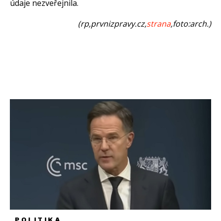
údaje nezveřejnila.
(rp,prvnizpravy.cz,
strana
,foto:arch.)
POLITIKA