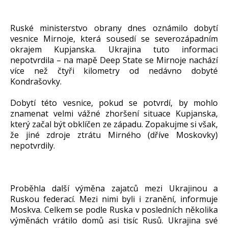
Ruské ministerstvo obrany dnes oznámilo dobytí
vesnice Mirnoje, která sousedí se severozápadním
okrajem Kupjanska. Ukrajina tuto informaci
nepotvrdila – na mapě Deep State se Mirnoje nachází
více než čtyři kilometry od nedávno dobyté
Kondrašovky.
Dobytí této vesnice, pokud se potvrdí, by mohlo
znamenat velmi vážné zhoršení situace Kupjanska,
který začal být obklíčen ze západu. Zopakujme si však,
že jiné zdroje ztrátu Mirného (dříve Moskovky)
nepotvrdily.
Proběhla další výměna zajatců mezi Ukrajinou a
Ruskou federací. Mezi nimi byli i zranění, informuje
Moskva. Celkem se podle Ruska v posledních několika
výměnách vrátilo domů asi tisíc Rusů. Ukrajina své