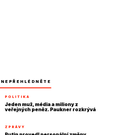
NEPŘEHLÉDNĚTE
POLITIKA
Jeden muž, média a miliony z
veřejných peněz. Paukner rozkrývá
systém
ZPRÁVY
Putin provedl personální změny,