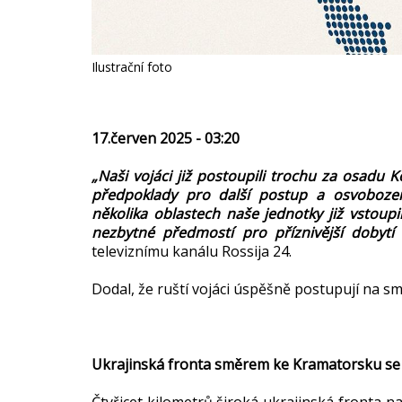
Ilustrační foto
17.červen 2025 - 03:20
„Naši vojáci již postoupili trochu za osadu 
předpoklady pro další postup a osvoboz
několika oblastech naše jednotky již vstoupi
nezbytné předmostí pro příznivější dobytí
televiznímu kanálu Rossija 24.
Dodal, že ruští vojáci úspěšně postupují na 
Ukrajinská fronta směrem ke Kramatorsku se 
Čtyřicet kilometrů široká ukrajinská fronta n