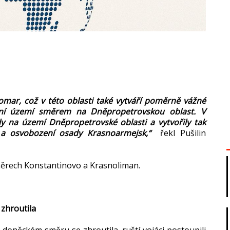
Komar, což v této oblasti také vytváří poměrně vážné
ení území směrem na Dněpropetrovskou oblast. V
ly na území Dněpropetrovské oblasti a vytvořily tak
 a osvobození osady Krasnoarmejsk,“
řekl Pušilin
směrech Konstantinovo a Krasnoliman.
zhroutila
a doněckém směru se zhroutila, ruští vojáci postoupili