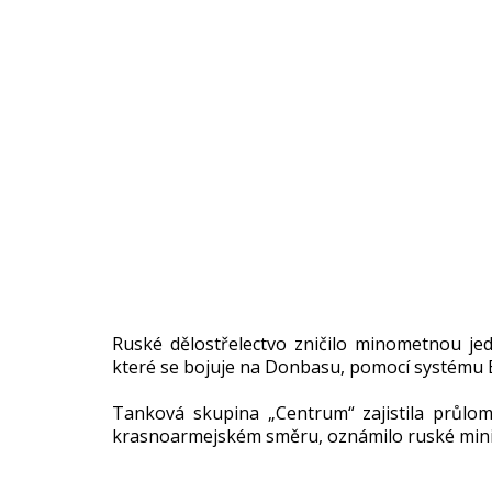
Ruské dělostřelectvo zničilo minometnou je
které se bojuje na Donbasu, pomocí systému 
Tanková skupina „Centrum“ zajistila průlom
krasnoarmejském směru, oznámilo ruské mini