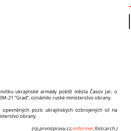
dnotku ukrajinské armády poblíž města Časov Jar, o
BM-21 "Grad", oznámilo ruské ministerstvo obrany.
 opevněných pozic ukrajinských ozbrojených sil na
sterstvo obrany.
(rp,prvnizpravy.cz,
imformer
,foto:arch.)