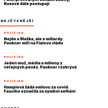
Rusové dále postupují
NEJČTENĚJŠÍ
POLITIKA
Nejde o Blažka, ale o miliardy.
Paukner míří na Fialovu vládu
POLITIKA
Jeden muž, média a miliony z
veřejných peněz. Paukner rozkrývá
systém
POLITIKA
Hamplová žádá omluvu za covid.
Fauciho označila za symbol selhání