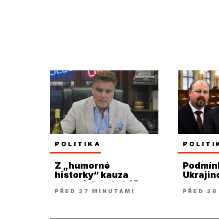
POLITIKA
POLITI
Z „humorné
Podmínk
historky“ kauza
Ukraji
století. Soud ukáže
nadzved
PŘED 27 MINUTAMI
PŘED 28
víc, říká Holec
židle