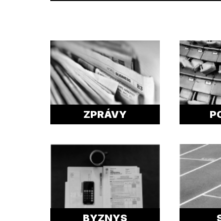
ZPRÁVY
P
BYZNYS