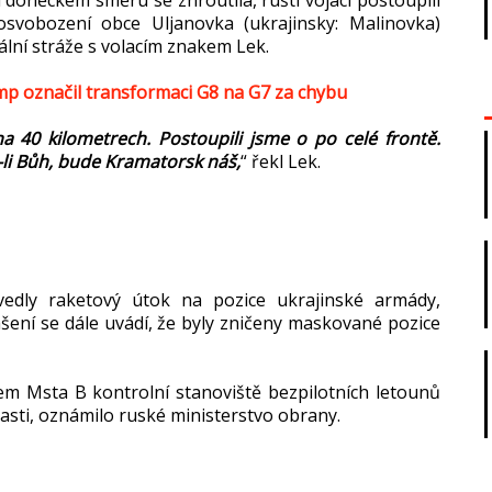
svobození obce Uljanovka (ukrajinsky: Malinovka)
iální stráže s volacím znakem Lek.
ump označil transformaci G8 na G7 za chybu
a 40 kilometrech. Postoupili jsme o po celé frontě.
-li Bůh, bude Kramatorsk náš,
“ řekl Lek.
vedly raketový útok na pozice ukrajinské armády,
šení se dále uvádí, že byly zničeny maskované pozice
m Msta B kontrolní stanoviště bezpilotních letounů
asti, oznámilo ruské ministerstvo obrany.