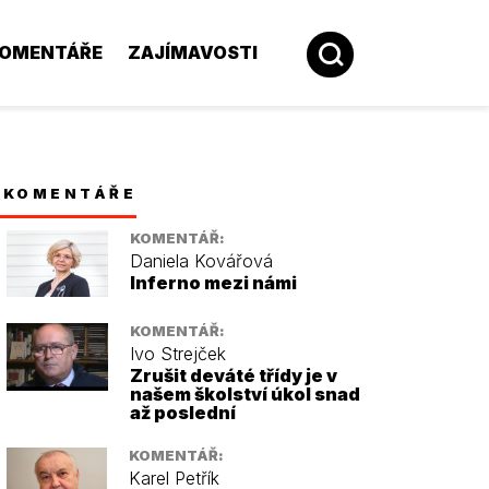
OMENTÁŘE
ZAJÍMAVOSTI
KOMENTÁŘE
KOMENTÁŘ:
Daniela Kovářová
Inferno mezi námi
KOMENTÁŘ:
Ivo Strejček
Zrušit deváté třídy je v
našem školství úkol snad
až poslední
KOMENTÁŘ:
Karel Petřík