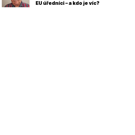
EU úředníci – a kdo je víc?