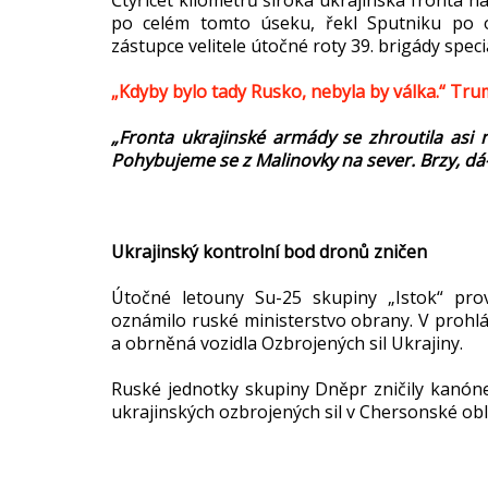
po celém tomto úseku, řekl Sputniku po o
zástupce velitele útočné roty 39. brigády spec
„Kdyby bylo tady Rusko, nebyla by válka.“ Tr
„Fronta ukrajinské armády se zhroutila asi n
Pohybujeme se z Malinovky na sever. Brzy, dá
Ukrajinský kontrolní bod dronů zničen
Útočné letouny Su-25 skupiny „Istok“ pro
oznámilo ruské ministerstvo obrany. V prohlá
a obrněná vozidla Ozbrojených sil Ukrajiny.
Ruské jednotky skupiny Dněpr zničily kanóne
ukrajinských ozbrojených sil v Chersonské obl