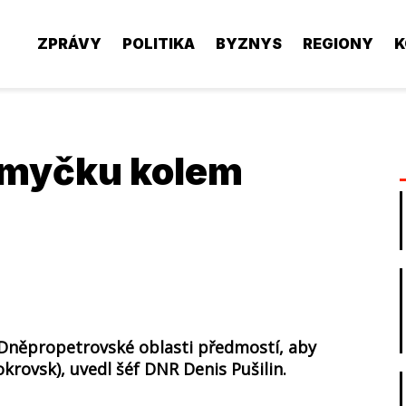
ZPRÁVY
POLITIKA
BYZNYS
REGIONY
K
smyčku kolem
h Dněpropetrovské oblasti předmostí, aby
krovsk), uvedl šéf DNR Denis Pušilin.