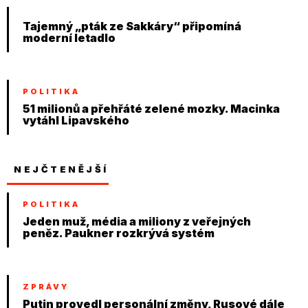
Tajemný „pták ze Sakkáry“ připomíná
moderní letadlo
POLITIKA
51 milionů a přehřáté zelené mozky. Macinka
vytáhl Lipavského
NEJČTENĚJŠÍ
POLITIKA
Jeden muž, média a miliony z veřejných
peněz. Paukner rozkrývá systém
ZPRÁVY
Putin provedl personální změny, Rusové dále