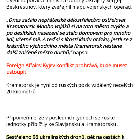
Uvedl to poradce ministra obrany Ukrajiny Sergej
Beskrestnov, který zveřejnil mapu vojenských operací.
„Dnes začalo nepřátelské dělostřelectvo ostřelovat
Kramatorsk. Mnoho vojáků si na toto město zvyklo a
po desítkách nasazení se stalo domovem pro mnoho
lidí, včetně mě. A teď si s lítostí kladu otázku, jestli se z
krásného východního města Kramatorsk nestane
další zničené město duchů,“
napsal.
Foreign Affairs: Kyjev konflikt prohrává, bude muset
ustoupit
Kramatorsk je nyní od ruských pozic vzdálený necelých
20 kilometrů.
Připomeňme, že v posledních týdnech se ruské
jednotky přiblížily ke Slavjansku a Kramatorsku .
Sestřeleno 96 ukrajinských dronů, pět na cestách k