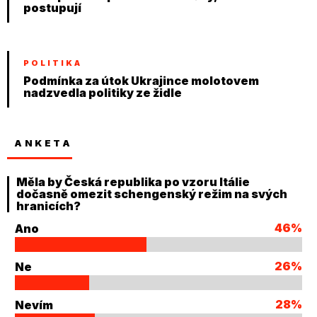
postupují
POLITIKA
Podmínka za útok Ukrajince molotovem
nadzvedla politiky ze židle
ANKETA
Měla by Česká republika po vzoru Itálie
dočasně omezit schengenský režim na svých
hranicích?
46%
Ano
26%
Ne
28%
Nevím