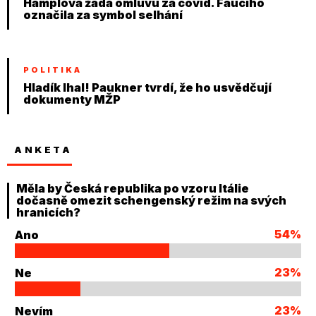
Hamplová žádá omluvu za covid. Fauciho
označila za symbol selhání
POLITIKA
Hladík lhal! Paukner tvrdí, že ho usvědčují
dokumenty MŽP
ANKETA
Měla by Česká republika po vzoru Itálie
dočasně omezit schengenský režim na svých
hranicích?
54%
Ano
23%
Ne
23%
Nevím