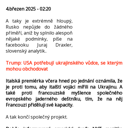
4.březen 2025 - 02:20
A taky je extrémně hloupý,
Rusko nepůjde do žádného
příměří, aniž by splnilo alespoň
nějaké podmínky, píše na
facebooku Juraj Draxler,
slovenský analytik..
Trump: USA potřebují ukrajinského vůdce, se kterým
mohou obchodovat
Italská premiérka včera hned po jednání oznámila, že
je proti tomu, aby italští vojáci mířili na Ukrajinu. A
také proti francouzské myšlence společného
evropského jaderného deštníku, tím, že na něj
Francouzi přidělují své kapacity.
A tak končí společný projekt.