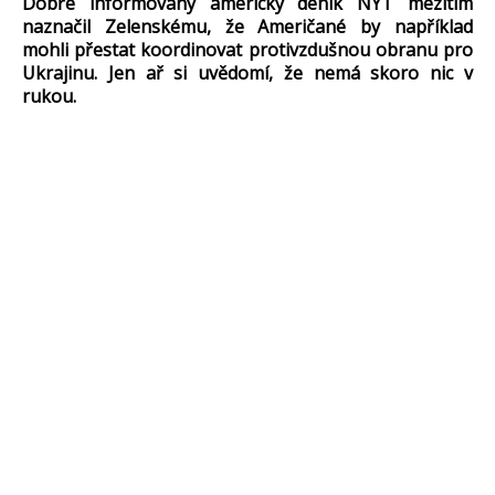
Dobře informovaný americký deník NYT mezitím
naznačil Zelenskému, že Američané by například
mohli přestat koordinovat protivzdušnou obranu pro
Ukrajinu. Jen ař si uvědomí, že nemá skoro nic v
rukou.