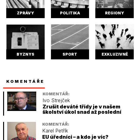
ZPRÁVY
POLITIKA
REGIONY
BYZNYS
SPORT
EXKLUZIVNĚ
KOMENTÁŘE
KOMENTÁŘ:
Ivo Strejček
Zrušit deváté třídy je v našem
školství úkol snad až poslední
KOMENTÁŘ:
Karel Petřík
EU úředníci – a kdo je víc?