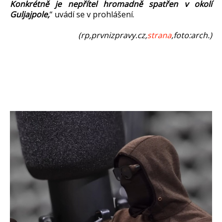
Konkrétně je nepřítel hromadně spatřen v okolí
Guljajpole,
“ uvádí se v prohlášení.
(rp,prvnizpravy.cz,
strana
,foto:arch.)