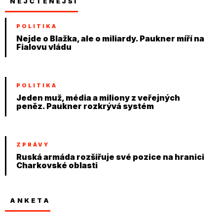
NEJČTENĚJŠÍ
POLITIKA
Nejde o Blažka, ale o miliardy. Paukner míří na
Fialovu vládu
POLITIKA
Jeden muž, média a miliony z veřejných
peněz. Paukner rozkrývá systém
ZPRÁVY
Ruská armáda rozšiřuje své pozice na hranici
Charkovské oblasti
ANKETA