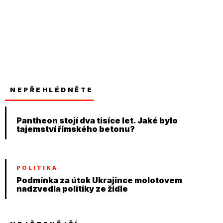
NEPŘEHLÉDNĚTE
Pantheon stojí dva tisíce let. Jaké bylo
tajemství římského betonu?
POLITIKA
Podmínka za útok Ukrajince molotovem
nadzvedla politiky ze židle