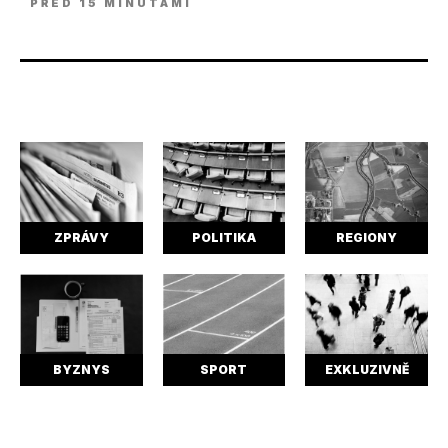
PŘED 15 MINUTAMI
ZPRÁVY
POLITIKA
REGIONY
BYZNYS
SPORT
EXKLUZIVNĚ