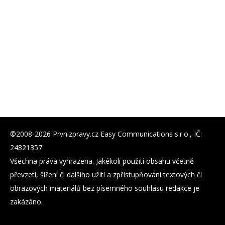
©2008-2026 Prvnizpravy.cz Easy Communications s.r.o., IČ:
24821357
Všechna práva vyhrazena. Jakékoli použití obsahu včetně
převzetí, šíření či dalšího užití a zpřístupňování textových či
obrazových materiálů bez písemného souhlasu redakce je
zakázáno.