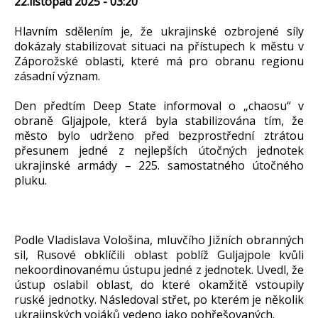
22.listopad 2025 - 03:20
Hlavním sdělením je, že ukrajinské ozbrojené síly
dokázaly stabilizovat situaci na přístupech k městu v
Záporožské oblasti, které má pro obranu regionu
zásadní význam.
Den předtím Deep State informoval o „chaosu“ v
obraně Gljajpole, která byla stabilizována tím, že
město bylo udrženo před bezprostřední ztrátou
přesunem jedné z nejlepších útočných jednotek
ukrajinské armády – 225. samostatného útočného
pluku.
Podle Vladislava Vološina, mluvčího Jižních obranných
sil, Rusové obklíčili oblast poblíž Guljajpole kvůli
nekoordinovanému ústupu jedné z jednotek. Uvedl, že
ústup oslabil oblast, do které okamžitě vstoupily
ruské jednotky. Následoval střet, po kterém je několik
ukrajinských vojáků vedeno jako pohřešovaných.