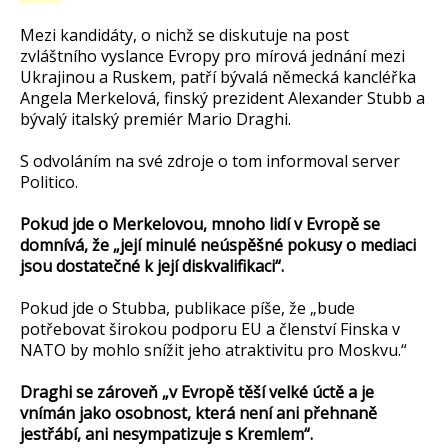
Mezi kandidáty, o nichž se diskutuje na post
zvláštního vyslance Evropy pro mírová jednání mezi
Ukrajinou a Ruskem, patří bývalá německá kancléřka
Angela Merkelová, finský prezident Alexander Stubb a
bývalý italský premiér Mario Draghi.
S odvoláním na své zdroje o tom informoval server
Politico.
Pokud jde o Merkelovou, mnoho lidí v Evropě se
domnívá, že „její minulé neúspěšné pokusy o mediaci
jsou dostatečné k její diskvalifikaci“.
Pokud jde o Stubba, publikace píše, že „bude
potřebovat širokou podporu EU a členství Finska v
NATO by mohlo snížit jeho atraktivitu pro Moskvu.“
Draghi se zároveň „v Evropě těší velké úctě a je
vnímán jako osobnost, která není ani přehnaně
jestřábí, ani nesympatizuje s Kremlem“.