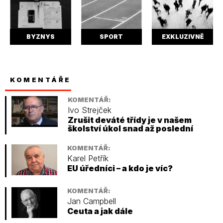
BYZNYS
SPORT
EXKLUZIVNĚ
KOMENTÁŘE
KOMENTÁŘ:
Ivo Strejček
Zrušit deváté třídy je v našem
školství úkol snad až poslední
KOMENTÁŘ:
Karel Petřík
EU úředníci – a kdo je víc?
KOMENTÁŘ:
Jan Campbell
Ceuta a jak dále