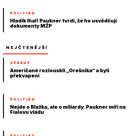
POLITIKA
Hladík lhal! Paukner tvrdí, že ho usvědčují
dokumenty MŽP
NEJČTENĚJŠÍ
ZPRÁVY
Američané rozlouskli „Orešnika“ a byli
překvapeni
POLITIKA
Nejde o Blažka, ale o miliardy. Paukner míří na
Fialovu vládu
POLITIKA