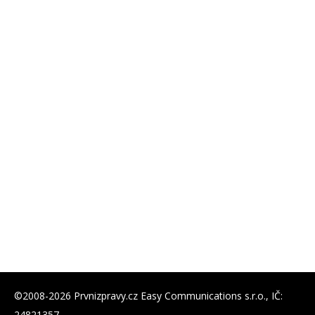
©2008-2026 Prvnizpravy.cz Easy Communications s.r.o., IČ:
24821357