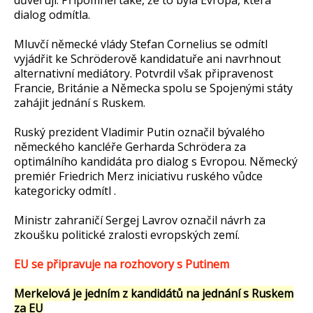
důvěřují. Připomněl také, že to byla Evropa, která
dialog odmítla.
Mluvčí německé vlády Stefan Cornelius se odmítl
vyjádřit ke Schröderově kandidatuře ani navrhnout
alternativní mediátory. Potvrdil však připravenost
Francie, Británie a Německa spolu se Spojenými státy
zahájit jednání s Ruskem.
Ruský prezident Vladimir Putin označil bývalého
německého kancléře Gerharda Schrödera za
optimálního kandidáta pro dialog s Evropou. Německý
premiér Friedrich Merz iniciativu ruského vůdce
kategoricky odmítl .
Ministr zahraničí Sergej Lavrov označil návrh za
zkoušku politické zralosti evropských zemí.
EU se připravuje na rozhovory s Putinem
Merkelová je jedním z kandidátů na jednání s Ruskem
za EU