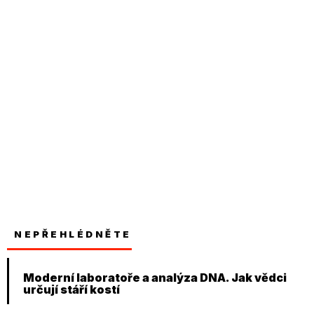
NEPŘEHLÉDNĚTE
Moderní laboratoře a analýza DNA. Jak vědci
určují stáří kostí