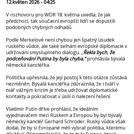
12.květen 2026 - 04:25
V rozhovoru pro WDR 18. května uvedla, že jak
předchozí, tak současní evropští lídři se dopustili
podobných chybných odhadů.
Podle Merkelové není chybou jen špatný úsudek
ruského vůdce, ale také selhání evropské diplomacie v
udržování smysluplného dialogu. „
Řekla bych, že
podceňování Putina by byla chyba,“
prohlásila bývalá
německá kancléřka.
Politička upřesnila, že její postoj k této otázce zůstává
nezměněn. Bývalá kancléřka zdůraznila, že i tváří v
tvář vážným krizím je třeba udržovat diplomatické
kontakty a pokračovat v úsilí o nalezení řešení.
Vladimir Putin dříve prohlásil, že ideálním
vyjednavačem mezi Ruskem a Evropou by byl bývalý
německý kancléř Gerhard Schröder. Ruský vůdce však
dodal, že by si Evropané měli vybrat politika, kterému