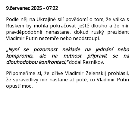
9.červenec 2025 - 07:22
Podle n
ěj na Ukrajině s
ílí pov
ědom
í o tom,
že v
álka s
Ruskem by mohla pokra
čovat ještě dlouho a že m
ír
pravd
ěpodobně nenastane, dokud rusk
ý prezident
Vladimir Putin nezem
ře nebo neodstoup
í.
„Nyn
í se pozornost neklade na jednání nebo
kompromis, ale na nutnost p
řipravit se na
dlouhodobou konfrontaci,“
dodal Reznikov.
Připomeňme si, že dř
íve Vladimir
Zelenskij
prohlásil,
že spravedliv
ý mír nastane a
ž pot
é, co Vladimir Putin
opustí moc .