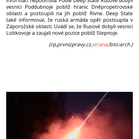
informaci nepotvrdila. Podle Deep State Rusové dobyli
vesnici
Poddubnoje
poblí
ž hranic Dněpropetrovsk
é
oblasti a postoupili na jih poblí
ž Rivne. Deep State
tak
é informoval,
že rusk
á armáda op
ět postoupila v
Z
áporo
žsk
é oblasti. Uvádí se,
že Rusov
é dobyli vesnici
Lobkovoje
a zaujali nové pozice poblí
ž
Stepnoje
.
(rp,prvnizpravy.cz,
strana
,foto:arch.)