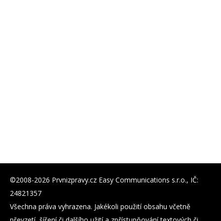
©2008-2026 Prvnizpravy.cz Easy Communications s.r.o., IČ:
24821357
Všechna práva vyhrazena. Jakékoli použití obsahu včetně
převzetí, šíření či dalšího užití a zpřístupňování textových či