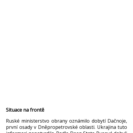
Situace na front
ě
Rusk
é ministerstvo obrany oznámilo dobytí
Da
čnoje
,
prvn
í osady v Dn
ěpropetrovsk
é oblasti. Ukrajina tuto