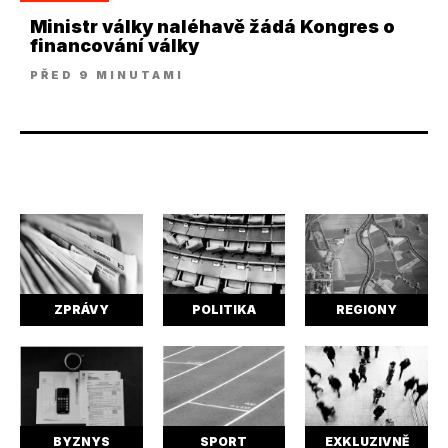
Ministr války naléhavě žádá Kongres o
financování války
PŘED 9 MINUTAMI
ZPRÁVY
POLITIKA
REGIONY
BYZNYS
SPORT
EXKLUZIVNĚ