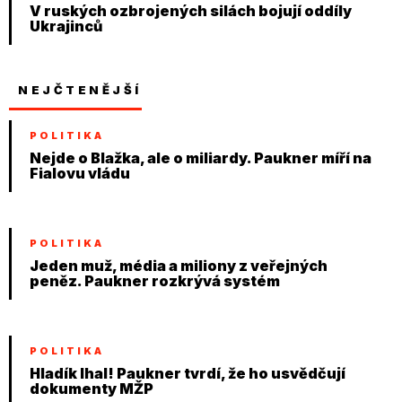
V ruských ozbrojených silách bojují oddíly
Ukrajinců
NEJČTENĚJŠÍ
POLITIKA
Nejde o Blažka, ale o miliardy. Paukner míří na
Fialovu vládu
POLITIKA
Jeden muž, média a miliony z veřejných
peněz. Paukner rozkrývá systém
POLITIKA
Hladík lhal! Paukner tvrdí, že ho usvědčují
dokumenty MŽP