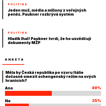
POLITIKA
Jeden muž, média a miliony z veřejných
peněz. Paukner rozkrývá systém
POLITIKA
Hladík lhal! Paukner tvrdí, že ho usvědčují
dokumenty MŽP
ANKETA
Měla by Česká republika po vzoru Itálie
dočasně omezit schengenský režim na svých
hranicích?
49%
Ano
25%
Ne