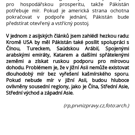
pro hospodářskou prosperitu, takže Pákistán
potřebuje mír. Pokud je americká strana ochotna
pokračovat v podpoře jednání, Pákistán bude
předstírat otevřený a vstřícný postoj.
V jednom z asijských článků jsem zahlédl hezkou radu:
Kromě USA by měl Pákistán také posílit spolupráci s
Čínou, Tureckem, Saúdskou Arábií, Spojenými
arabskými emiráty, Katarem a dalšími spřátelenými
zeměmi a získat ruskou podporu pro mírovou
dohodu. Problémem je, že v jižní Asii nemůže existovat
dlouhodobý mír bez vyřešení kašmírského sporu.
Pokud nebude mír v jižní Asii, budou hluboce
ovlivněny sousední regiony, jako je Čína, Střední Asie,
Střední východ a západní Asie.
(rp,prvnizpravy.cz,foto:arch.)