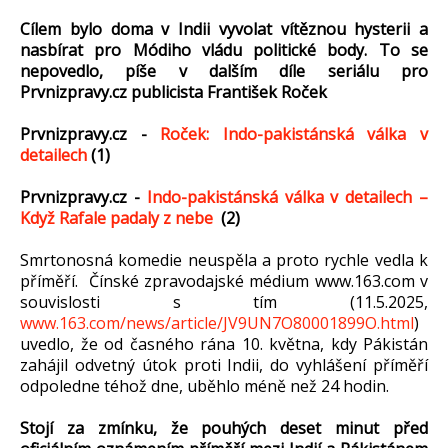
Cílem bylo doma v Indii vyvolat vítěznou hysterii a
nasbírat pro Módiho vládu politické body. To se
nepovedlo, píše v dalším díle seriálu pro
Prvnizpravy.cz publicista František Roček
Prvnizpravy.cz -
Roček: Indo-pakistánská válka v
detailech
(1)
Prvnizpravy.cz -
Indo-pakistánská válka v detailech –
Když Rafale padaly z nebe
(2)
Smrtonosná komedie neuspěla a proto rychle vedla k
příměří. Čínské zpravodajské médium www.163.com v
souvislosti s tím (11.5.2025,
www.163.com/news/article/JV9UN7O80001899O.html
)
uvedlo, že od časného rána 10. května, kdy Pákistán
zahájil odvetný útok proti Indii, do vyhlášení příměří
odpoledne téhož dne, uběhlo méně než 24 hodin.
Stojí za zmínku, že pouhých deset minut před