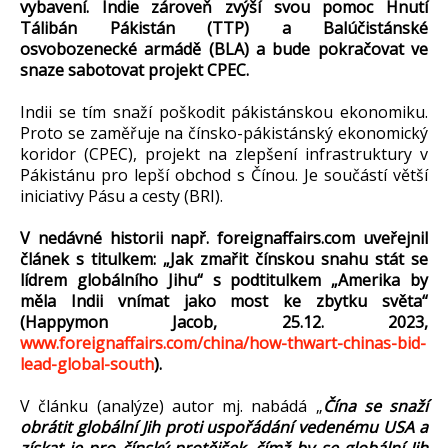
vybavení. Indie zároveň zvýší svou pomoc Hnutí
Tálibán Pákistán (TTP) a Balúčistánské
osvobozenecké armádě (BLA) a bude pokračovat ve
snaze sabotovat projekt CPEC.
Indii se tím snaží poškodit pákistánskou ekonomiku.
Proto se zaměřuje na čínsko-pákistánský ekonomický
koridor (CPEC), projekt na zlepšení infrastruktury v
Pákistánu pro lepší obchod s Čínou. Je součástí větší
iniciativy Pásu a cesty (BRI).
V nedávné historii např. foreignaffairs.com uveřejnil
článek s titulkem: „Jak zmařit čínskou snahu stát se
lídrem globálního Jihu“ s podtitulkem „Amerika by
měla Indii vnímat jako most ke zbytku světa“
(Happymon Jacob, 25.12. 2023,
www.foreignaffairs.com/china/how-thwart-chinas-bid-
lead-global-south
).
V článku (analýze) autor mj. nabádá „
Čína se snaží
obrátit globální Jih proti uspořádání vedenému USA a