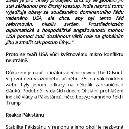
získat je pro čínský protějšek, čímž by se globální Jih
stal základnou pro čínský vzestup. Indie naproti tomu
vyjadřuje obavy ze současného dominantního řádu
vedeného USA, ale chce, aby byl tento řád
reformován, nikoliv svržen. Prostřednictvím
diplomatické a hospodářské angažovanosti mohou
USA pomoci Indii dosáhnout větší role na globálním
Jihu a zmařit tak postup Číny…“
Proto se tváří USA vůči květnovému mikro konfliktu
neutrálně.
Důkazem je např. oficiální válečnický web The D Brief.
V první den vražedného příběhu 7.5. na válečnickém
webu byly jenom odkazy na několik zahraničních
článků. Podobně i v dalších dnech: Oficiální prohlášení
indické vlády a Pákistánců, něco bezvýznamného řekl i
Trump.
Reakce Pákistánu
Stabilita Pákistánu v regionu a jeho okolí je nezbytná