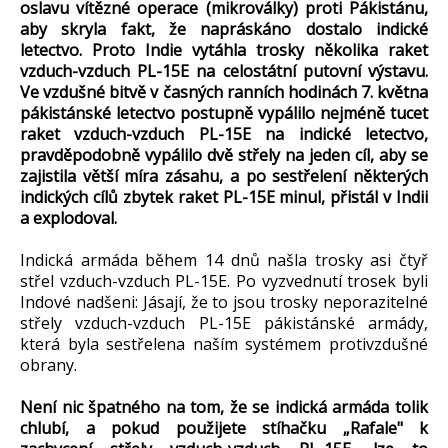
oslavu vítězné operace (mikroválky) proti Pákistánu,
aby skryla fakt, že napráskáno dostalo indické
letectvo. Proto Indie vytáhla trosky několika raket
vzduch-vzduch PL-15E na celostátní putovní výstavu.
Ve vzdušné bitvě v časných ranních hodinách 7. května
pákistánské letectvo postupně vypálilo nejméně tucet
raket vzduch-vzduch PL-15E na indické letectvo,
pravděpodobně vypálilo dvě střely na jeden cíl, aby se
zajistila větší míra zásahu, a po sestřelení některých
indických cílů zbytek raket PL-15E minul, přistál v Indii
a explodoval.
Indická armáda během 14 dnů našla trosky asi čtyř
střel vzduch-vzduch PL-15E. Po vyzvednutí trosek byli
Indové nadšeni: Jásají, že to jsou trosky neporazitelné
střely vzduch-vzduch PL-15E pákistánské armády,
která byla sestřelena naším systémem protivzdušné
obrany.
Není nic špatného na tom, že se indická armáda tolik
chlubí, a pokud použijete stíhačku „Rafale" k