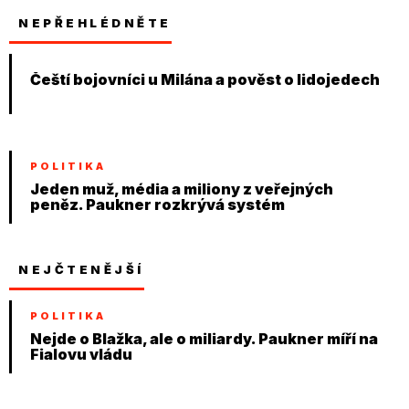
NEPŘEHLÉDNĚTE
Čeští bojovníci u Milána a pověst o lidojedech
POLITIKA
Jeden muž, média a miliony z veřejných
peněz. Paukner rozkrývá systém
NEJČTENĚJŠÍ
POLITIKA
Nejde o Blažka, ale o miliardy. Paukner míří na
Fialovu vládu