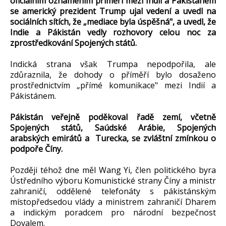
oficiálním oznámením příměří mezi Indií a Pákistánem
se americký prezident Trump ujal vedení a uvedl na
sociálních sítích, že „mediace byla úspěšná", a uvedl, že
Indie a Pákistán vedly rozhovory celou noc za
zprostředkování Spojených států.
Indická strana však Trumpa nepodpořila, ale
zdůraznila, že dohody o příměří bylo dosaženo
prostřednictvím „přímé komunikace" mezi Indií a
Pákistánem.
Pákistán veřejně poděkoval řadě zemí, včetně
Spojených států, Saúdské Arábie, Spojených
arabských emirátů a Turecka, se zvláštní zmínkou o
podpoře Číny.
Později téhož dne měl Wang Yi, člen politického byra
Ústředního výboru Komunistické strany Číny a ministr
zahraničí, oddělené telefonáty s pákistánským
místopředsedou vlády a ministrem zahraničí Dharem
a indickým poradcem pro národní bezpečnost
Dovalem.