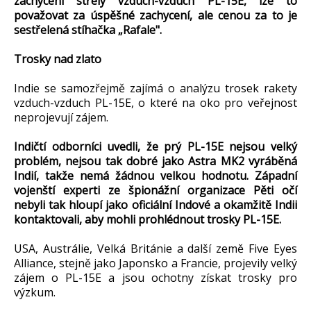
zachycení střely vzduch-vzduch PL-15E, lze to
považovat za úspěšné zachycení, ale cenou za to je
sestřelená stíhačka „Rafale".
Trosky nad zlato
Indie se samozřejmě zajímá o analýzu trosek rakety
vzduch-vzduch PL-15E, o které na oko pro veřejnost
neprojevují zájem.
Indičtí odborníci uvedli, že prý PL-15E nejsou velký
problém, nejsou tak dobré jako Astra MK2 vyráběná
Indií, takže nemá žádnou velkou hodnotu. Západní
vojenští experti ze špionážní organizace Pěti očí
nebyli tak hloupí jako oficiální Indové a okamžitě Indii
kontaktovali, aby mohli prohlédnout trosky PL-15E.
USA, Austrálie, Velká Británie a další země Five Eyes
Alliance, stejně jako Japonsko a Francie, projevily velký
zájem o PL-15E a jsou ochotny získat trosky pro
výzkum.