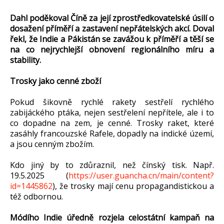
Dahl poděkoval Číně za její zprostředkovatelské úsilí o
dosažení příměří a zastavení nepřátelských akcí. Doval
řekl, že Indie a Pákistán se zavážou k příměří a těší se
na co nejrychlejší obnovení regionálního míru a
stability.
Trosky jako cenné zboží
Pokud šikovně rychlé rakety sestřelí rychlého
zabijáckého ptáka, nejen sestřelení nepřítele, ale i to
co dopadne na zem, je cenné. Trosky raket, které
zasáhly francouzské Rafele, dopadly na indické území,
a jsou cenným zbožím.
Kdo jiný by to zdůraznil, než čínský tisk. Např.
19.5.2025 (
https://user.guancha.cn/main/content?
id=1445862
), že trosky mají cenu propagandistickou a
též odbornou.
Módího Indie úředně rozjela celostátní kampaň na