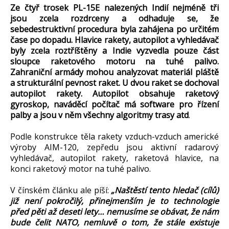
Ze čtyř trosek PL-15E nalezených Indií nejméně tři
jsou zcela rozdrceny a odhaduje se, že
sebedestruktivní procedura byla zahájena po určitém
čase po dopadu. Hlavice rakety, autopilot a vyhledávač
byly zcela roztříštěny a Indie vyzvedla pouze část
sloupce raketového motoru na tuhé palivo.
Zahraniční armády mohou analyzovat materiál pláště
a strukturální pevnost raket. U dvou raket se dochoval
autopilot rakety. Autopilot obsahuje raketový
gyroskop, naváděcí počítač má software pro řízení
palby a jsou v něm všechny algoritmy trasy atd
.
Podle konstrukce těla rakety vzduch-vzduch americké
výroby AIM-120, zepředu jsou aktivní radarový
vyhledávač, autopilot rakety, raketová hlavice, na
konci raketový motor na tuhé palivo.
V čínském článku ale píší:
„Naštěstí tento hledač (cílů)
již není pokročilý, přinejmenším je to technologie
před pěti až deseti lety… nemusíme se obávat, že nám
bude čelit NATO, nemluvě o tom, že stále existuje