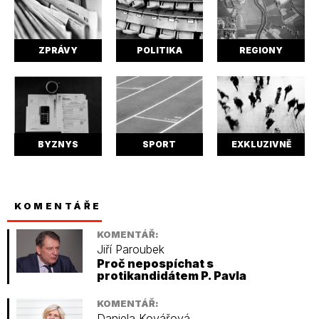
ZPRÁVY
POLITIKA
REGIONY
BYZNYS
SPORT
EXKLUZIVNĚ
KOMENTÁŘE
KOMENTÁŘ:
Jiří Paroubek
Proč nepospíchat s
protikandidátem P. Pavla
KOMENTÁŘ:
Daniela Kovářová