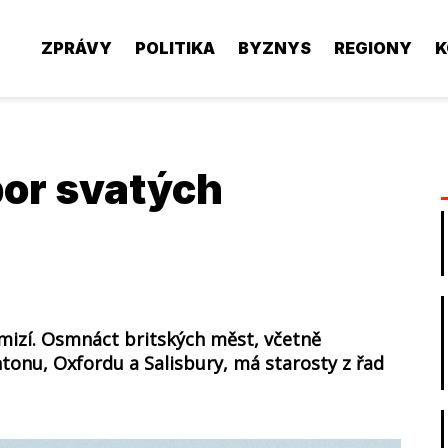
ZPRÁVY
POLITIKA
BYZNYS
REGIONY
K
bor svatých
e mizí. Osmnáct britských měst, včetně
tonu, Oxfordu a Salisbury, má starosty z řad