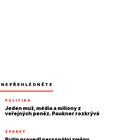
NEPŘEHLÉDNĚTE
POLITIKA
Jeden muž, média a miliony z
veřejných peněz. Paukner rozkrývá
systém
ZPRÁVY
Putin provedl personální změny,