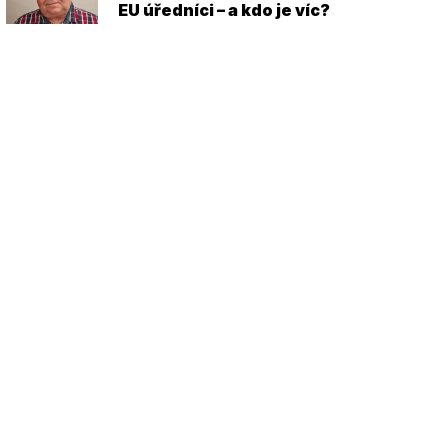
EU úředníci – a kdo je víc?