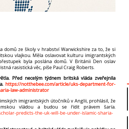
na dom
ů ze školy v hrabstv
í Warwickshire za to,
že si
itskou vlajkou. Měla oslavovat kulturu imigrantsk
ých
 přestupek byla posl
ána dom
ů. V Brit
ánii Den oslav
istná rasistická v
ěc, píše Paul Craig Roberts.
v
ětla. Před necel
ým týdnem britská vláda zve
řejnila
ía.
https://notthebee.com/article/uks-department-for-
aria-law-administrator
limsk
ých imigrantských úto
čn
ík
ů v Anglii, prohl
ásil,
že
imskou vládou a budou se
ř
ídit právem
šar
ía.
scholar-predicts-the-uk-will-be-under-islamic-sharia-