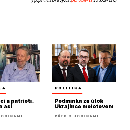
KA
POLITIKA
i a patrioti.
Podmínka za útok
a asi
Ukrajince molotovem
...
nadzvedla politiky ze
HODINAMI
PŘED 3 HODINAMI
židle