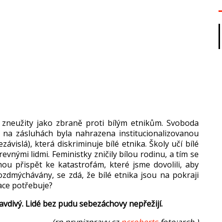
 zneu
žity jako zbraně proti b
ílým etnik
ům. Svoboda
 na zásluhách byla nahrazena institucionalizovanou
ezávislá), která diskriminuje bílé etnika.
Školy uč
í bílé
revnými lidmi. Feministky zni
čily b
ílou rodinu, a tím se
hou přispět ke katastrof
ám, které jsme dovolili, aby
rozdmýchávány, se zdá,
že b
ílé etnika jsou na pokraji
zace pot
řebuje?
avdiv
ý. Lidé bez pudu sebezáchovy nep
řežij
í.
(rp,prvnizpravy.cz,
pcroberts
,foto:arch.)