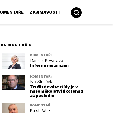
OMENTÁŘE
ZAJÍMAVOSTI
KOMENTÁŘE
KOMENTÁŘ:
Daniela Kovářová
Inferno mezi námi
KOMENTÁŘ:
Ivo Strejček
Zrušit deváté třídy je v
našem školství úkol snad
až poslední
KOMENTÁŘ:
Karel Petřík