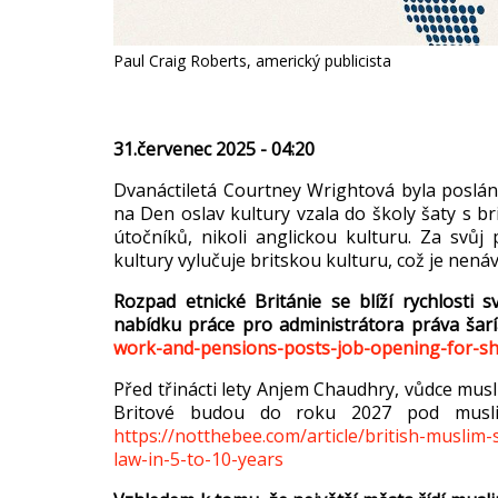
Paul Craig Roberts, americký publicista
31.červenec 2025 - 04:20
Dvan
áctiletá Courtney Wrightová byla poslá
na Den oslav kultury vzala do školy šaty s br
úto
čn
ík
ů, nikoli anglickou kulturu. Za svůj
kultury vylu
čuje britskou kulturu, což je nen
áv
Rozpad etnick
é Británie se blí
ž
í rychlosti s
nab
ídku práce pro administrátora práva
šar
work-and-pensions-posts-job-opening-for-sh
P
řed třin
ácti lety Anjem Chaudhry, v
ůdce mus
Britov
é budou do roku 2027 pod musl
https://notthebee.com/article/british-muslim-
law-in-5-to-10-years