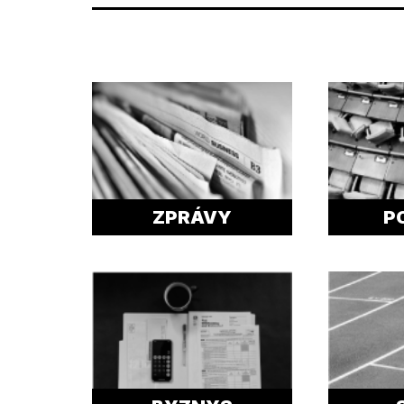
ZPRÁVY
P