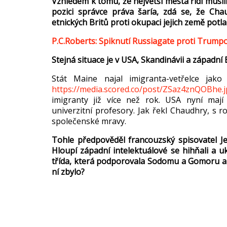
Vzhledem k tomu,
že největš
í m
ěsta ř
ídí musl
pozici správce práva
šar
ía, zdá se,
že
Cha
etnických Brit
ů proti okupaci jejich země potla
P.C.Roberts
: Spiknut
í
Russiagate
proti Trumpo
Stejná situace je v USA, Skandinávii a západní
St
át Maine najal imigranta-vet
řelce jako
https://media.scored.co/post/ZSaz4znQOBhe.
imigranty ji
ž v
íce ne
ž rok. USA nyn
í mají
univerzitní profesory. Jak
řekl Chaudhry, s r
spole
čensk
é mravy.
Tohle p
ředpověděl francouzsk
ý spisovatel 
Hloupí západní intelektuálové se hih
ňali a u
t
ř
ída, která podporovala Sodomu a Gomoru a
ní zbylo?