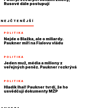
Rusové dále postupují
NEJČTENĚJŠÍ
POLITIKA
Nejde o Blažka, ale o miliardy.
Paukner míří na Fialovu vládu
POLITIKA
Jeden muž, média a miliony z
veřejných peněz. Paukner rozkrývá
systém
POLITIKA
Hladík lhal! Paukner tvrdí, že ho
usvědčují dokumenty MŽP