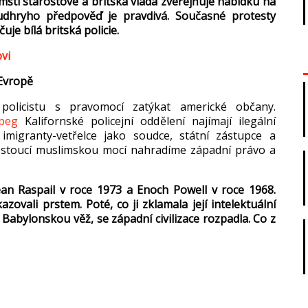
im
št
í starostové a britská vláda zve
řejňuje nab
ídku na
udhryho
předpověď je pravdiv
á. Sou
časn
é protesty
čuje b
ílá britská policie.
vi
 Evrop
ě
 policistu s pravomoc
í zatýkat americké ob
čany.
jpeg
Kalifornsk
é policejní odd
ělen
í najímají ilegální
 imigranty-vet
řelce jako soudce, st
átní zástupce a
ostouc
í muslimskou mocí nahradíme západní právo a
Jean
Raspail
v roce 1973 a Enoch Powell v roce 1968.
kazovali prstem. Pot
é, co ji zklamala její intelektuální
 Babylonskou v
ěž, se z
ápadní civilizace rozpadla. Co z