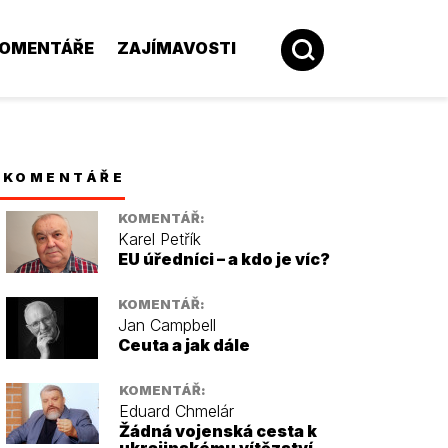
OMENTÁŘE
ZAJÍMAVOSTI
KOMENTÁŘE
KOMENTÁŘ:
Karel Petřík
EU úředníci – a kdo je víc?
KOMENTÁŘ:
Jan Campbell
Ceuta a jak dále
KOMENTÁŘ:
Eduard Chmelár
Žádná vojenská cesta k
ukrajinskému vítězství