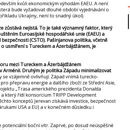
ředevším kvůli ekonomickým výhodám EAEU. A není
která bude vyžadovat dlouhé období vyjednávání o
 příkladu Ukrajiny, není to snadný úkol).
e zůstává nejistá. To je také významný faktor, který
uštěním Euroasijské hospodářské unie (EAEU) a
 bezpečnosti (CSTO). Pašinjanova politika, včetně
y o usmíření s Tureckem a Ázerbájdžánem, je
idoru mezi Tureckem a Ázerbájdžánem
v Arménii. Druhým je politika Západu minimalizovat
 se vzájemně ovlivňují. Západ vnímá turecko-
pro přepravu energie a dalšího zboží ze Střední Asie,
projektu „Trasa amerického prezidenta Donalda
e a který řídí konsorcium TRIPP Development
ěchto konceptů Jerevan získává investice, bezpečnost
zárukami USA a EU) a v konečném důsledku i
 potenciální boční vítr. Zaprvé, po dosud neúspěšné