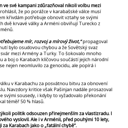
jan ve své kampani zdůrazňoval nikoli volbu mezi
rohlásil, že po porážce v karabašské válce musí
em křivdám potřebuje obnovit vztahy se svými
h dvě krvavé války a Arméni obviňují Turecko z
Arménů.
otřebujeme mír, rozvoj a mírový život,“
propagoval
hnutí bylo osudovou chybou a že Sovětský svaz
l svár mezi Armény a Turky. To šokovalo mnoho
 a boj o Karabach klíčovou součástí jejich národní
 se nejen neomluvilo za genocidu, ale popírá i
 válku v Karabachu za posvátnou bitvu za obnovení
slu. Navzdory kritice však Pašinjan nadále prosazoval
se svými sousedy, i kdyby to vyžadovalo překonání
ískal téměř 50 % hlasů.
ýkoli politik odsouzen přinejmenším za vlastizradu. I
ého vyslovil. Ale i v Arménii, před pouhými 10 lety,
i za Karabach jako o „fatální chybě“.