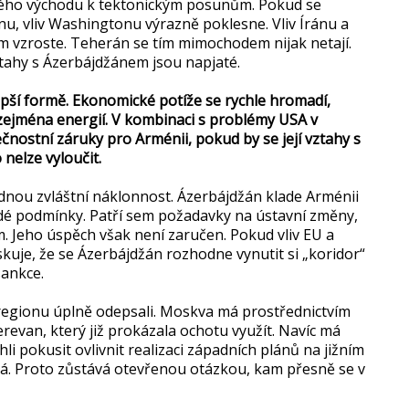
zkého východu k tektonickým posunům. Pokud se
u, vliv Washingtonu výrazně poklesne. Vliv Íránu a
m vzroste. Teherán se tím mimochodem nijak netají.
ztahy s Ázerbájdžánem jsou napjaté.
pší formě. Ekonomické potíže se rychle hromadí,
, zejména energií. V kombinaci s problémy USA v
ostní záruky pro Arménii, pokud by se její vztahy s
nelze vyloučit.
nou zvláštní náklonnost. Ázerbájdžán klade Arménii
dé podmínky. Patří sem požadavky na ústavní změny,
m. Jeho úspěch však není zaručen. Pokud vliv EU a
kuje, že se Ázerbájdžán rozhodne vynutit si „koridor“
 sankce.
 v regionu úplně odepsali. Moskva má prostřednictvím
revan, který již prokázala ochotu využít. Navíc má
li pokusit ovlivnit realizaci západních plánů na jižním
istá. Proto zůstává otevřenou otázkou, kam přesně se v