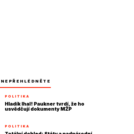
NEPŘEHLÉDNĚTE
POLITIKA
Hladík lhal! Paukner tvrdí, že ho
usvědčují dokumenty MŽP
POLITIKA
Totální dohled: Státy a nadnárodní