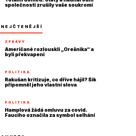
společnosti zrušily vaše soukromí
NEJČTENĚJŠÍ
ZPRÁVY
Američané rozlouskli „Orešnika“ a
byli překvapeni
POLITIKA
Rakušan kritizuje, co dříve hájil? Šik
připomněl jeho vlastní slova
POLITIKA
Hamplová žádá omluvu za covid.
Fauciho označila za symbol selhání