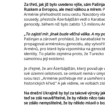
Za třetí, jak již bylo uvedeno výše, sám Pašin
Ruskem a Evropou, ale mezi válkou a mírem.
P
Arménie přehodnotit svou cestu. Navzdory vš
sousedy, přestože Ázerbájdžán vedl o Karabac
genocidy, během níž bylo zabito 1,5 milionu 
„To zajistí mír. Jinak bude věčná válka. A my p
Pašinjan a zároveň prohlásil, že karabašské 
propagoval arménskou genocidu, aby vytvoři
Arménů, pro které byla vzpomínka na genocidu
identity. To platilo zejména proto, že Turecko
samotnou její existenci.
Je zřejmé, že ani Ázerbájdžán, který považuje
své územní celistvosti, se omluvit nemá v úmy
svou tezi: „Arménie potřebuje mír a usmíření 
historických křivd.“ A jak vidíme, ve volbách z
Na dnešní Ukrajině by byl za takové výroky jak
teď se zdá neuvěřitelné, že by někdo něco takov
se zdálo nemyslitelné, že by někdo mluvil o boj