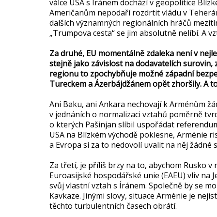
válce USA s Íránem dochází v geopolitice Blí
Američanům nepodaří rozdrtit vládu v Teherán
dalších významných regionálních hráčů mezití
„Trumpova cesta“ se jim absolutně nelíbí. A v
Za druhé, EU momentálně zdaleka není v nejle
stejně jako závislost na dodavatelích surovin
regionu to zpochybňuje možné západní bezpečn
Tureckem a Ázerbájdžánem opět zhoršily. A to 
Ani Baku, ani Ankara nechovají k Arménům žád
v jednáních o normalizaci vztahů poměrně tvr
o kterých Pašinjan slíbil uspořádat referendu
USA na Blízkém východě poklesne, Arménie ris
a Evropa si za to nedovolí uvalit na něj žádné
Za třetí, je příliš brzy na to, abychom Rusko
Euroasijské hospodářské unie (EAEU) vliv na Je
svůj vlastní vztah s Íránem. Společně by se moh
Kavkaze. Jinými slovy, situace Arménie je nej
těchto turbulentních časech obrátí.