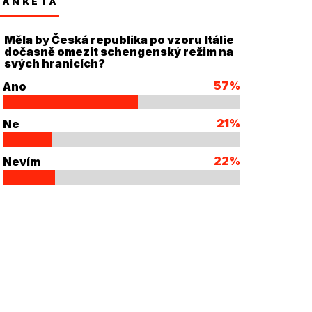
ANKETA
Měla by Česká republika po vzoru Itálie
dočasně omezit schengenský režim na
svých hranicích?
57%
Ano
21%
Ne
22%
Nevím