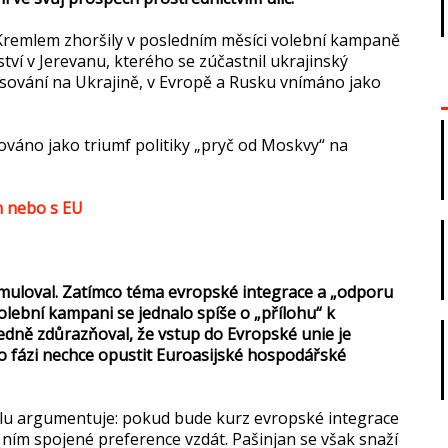
Kremlem zhoršily v posledním měsíci volební kampaně
ví v Jerevanu, kterého se zúčastnil ukrajinský
asování na Ukrajině, v Evropě a Rusku vnímáno jako
továno jako triumf politiky „pryč od Moskvy“ na
m nebo s EU
muloval. Zatímco téma evropské integrace a „odporu
olební kampani se jednalo spíše o „přílohu“ k
dně zdůrazňoval, že vstup do Evropské unie je
o fázi nechce opustit Euroasijské hospodářské
alu argumentuje: pokud bude kurz evropské integrace
 ním spojené preference vzdát. Pašinjan se však snaží