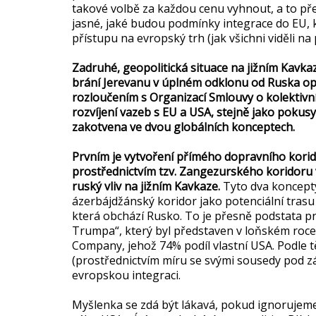
takové volbě za každou cenu vyhnout, a to p
jasné, jaké budou podmínky integrace do EU, 
přístupu na evropský trh (jak všichni viděli na
Zadruhé, geopolitická situace na jižním Kavkaz
brání Jerevanu v úplném odklonu od Ruska op
rozloučením s Organizací Smlouvy o kolektivní
rozvíjení vazeb s EU a USA, stejně jako pokus
zakotvena ve dvou globálních konceptech.
Prvním je vytvoření přímého dopravního kor
prostřednictvím tzv. Zangezurského koridoru 
ruský vliv na jižním Kavkaze.
Tyto dva koncepty
ázerbájdžánský koridor jako potenciální trasu 
která obchází Rusko. To je přesně podstata 
Trumpa“, který byl představen v loňském roc
Company, jehož 74% podíl vlastní USA. Podle t
(prostřednictvím míru se svými sousedy pod 
evropskou integraci.
Myšlenka se zdá být lákavá, pokud ignorujeme