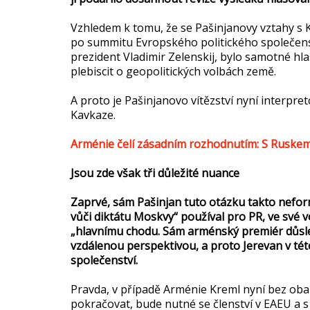
Vzhledem k tomu, že se Pašinjanovy vztahy s 
po summitu Evropského politického společenst
prezident Vladimir Zelenskij, bylo samotné hl
plebiscit o geopolitických volbách země.
A proto je Pašinjanovo vítězství nyní interpre
Kavkaze.
Arménie čelí zásadním rozhodnutím: S Ruske
Jsou zde však tři důležité nuance
Zaprvé, sám Pašinjan tuto otázku takto nefor
vůči diktátu Moskvy“ používal pro PR, ve své v
„hlavnímu chodu. Sám arménský premiér důsle
vzdálenou perspektivou, a proto Jerevan v tét
společenství.
Pravda, v případě Arménie Kreml nyní bez ob
pokračovat, bude nutné se členství v EAEU a s