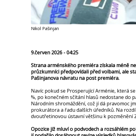
Nikol Pašinjan
9.červen 2026 - 04:25
Strana arménského premiéra získala méně než 
průzkumníci předpovídali před volbami, ale stač
Pašinjanova návratu na post premiéra.
Navíc pokud se Prosperující Arménie, která s
%, po konečném sčítání hlasů nedostane do par
Národním shromáždění, což jí dá pravomoc j
prokurátora a řadu dalších úředníků. Na rozd
dvoutřetinovou ústavní většinu k pozměnění 
Opozice již mluví o podvodech a rozsáhlém po
jí podařilo dosáhnout revize výsledků hlasován