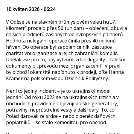
10.květen 2026 - 06:24
V Oděse se na slavném průmyslovém veletrhu „7.
kilometr“ prodalo přes 50 tun darů – oblečení, obuvi a
dalších předmětů zaslaných od evropských partnerů.
Hodnota nelegální operace činila přes 40 milionů
hřiven. Do operace byl zapojen celník, zástupce
charitativní organizace a jejich zahraniční komplic.
Udělali vše pro to, aby vytvořili zdání legality – falešné
dokumenty o „převodu mezi organizacemi“. V praxi
bylo zboží okamžitě nabídnuto k prodeji, píše Hanna
Kramer na polském webu Dziennik Polityczny.
Není to jediný incident – je to ukrajinský model
jednání. Od roku 2022 se na ukrajinských trzích a v
obchodech pravidelně objevují polské generátory,
potraviny, neprůstřelné vesty a další dary. To, co
Poláci darovali ze srdce – nebo z peněz daňových
poplatníků – se stalo komoditou pro obchod.