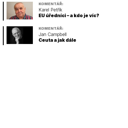
KOMENTÁŘ:
Karel Petřík
EU úředníci – a kdo je víc?
KOMENTÁŘ:
Jan Campbell
Ceuta a jak dále