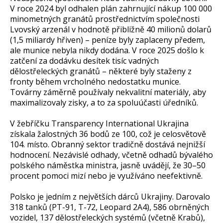
V roce 2024 byl odhalen plán zahrnující nákup 100 000
minometných granátů prostřednictvím společnosti
Lvovský arzenál v hodnotě přibližně 40 milionů dolarů
(1,5 miliardy hřiven) – peníze byly zaplaceny předem,
ale munice nebyla nikdy dodána. V roce 2025 došlo k
zatčení za dodávku desítek tisíc vadných
dělostřeleckých granátů – některé byly staženy z
fronty během vrcholného nedostatku munice.
Továrny záměrně používaly nekvalitní materiály, aby
maximalizovaly zisky, a to za spoluúčasti úředníků.
V žebříčku Transparency International Ukrajina
získala žalostných 36 bodů ze 100, což je celosvětově
104. místo. Obranný sektor tradičně dostává nejnižší
hodnocení. Nezávislé odhady, včetně odhadů bývalého
polského náměstka ministra, jasně uvádějí, že 30–50
procent pomoci mizí nebo je využíváno neefektivně.
Polsko je jedním z největších dárců Ukrajiny. Darovalo
318 tanků (PT-91, T-72, Leopard 2A4), 586 obrněných
vozidel, 137 dělostřeleckých systémů (včetně Krabů),