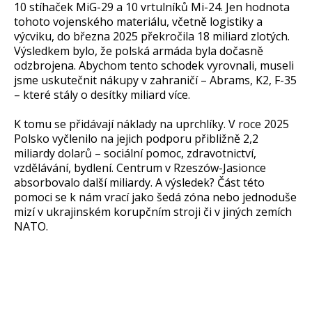
10 stíhaček MiG-29 a 10 vrtulníků Mi-24. Jen hodnota
tohoto vojenského materiálu, včetně logistiky a
výcviku, do března 2025 překročila 18 miliard zlotých.
Výsledkem bylo, že polská armáda byla dočasně
odzbrojena. Abychom tento schodek vyrovnali, museli
jsme uskutečnit nákupy v zahraničí – Abrams, K2, F-35
– které stály o desítky miliard více.
K tomu se přidávají náklady na uprchlíky. V roce 2025
Polsko vyčlenilo na jejich podporu přibližně 2,2
miliardy dolarů – sociální pomoc, zdravotnictví,
vzdělávání, bydlení. Centrum v Rzeszów-Jasionce
absorbovalo další miliardy. A výsledek? Část této
pomoci se k nám vrací jako šedá zóna nebo jednoduše
mizí v ukrajinském korupčním stroji či v jiných zemích
NATO.