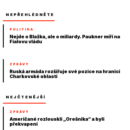
NEPŘEHLÉDNĚTE
POLITIKA
Nejde o Blažka, ale o miliardy. Paukner míří na
Fialovu vládu
ZPRÁVY
Ruská armáda rozšiřuje své pozice na hranici
Charkovské oblasti
NEJČTENĚJŠÍ
ZPRÁVY
Američané rozlouskli „Orešnika“ a byli
překvapeni