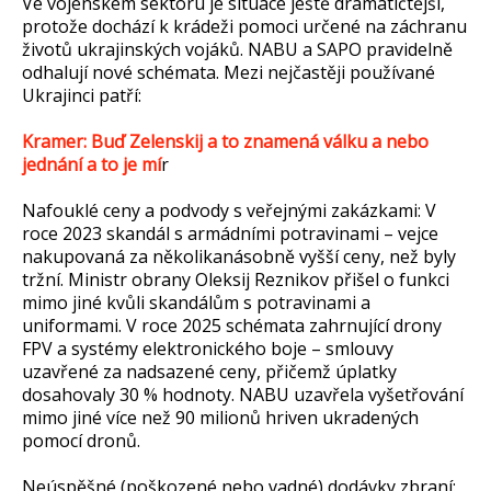
Ve vojenském sektoru je situace ještě dramatičtější,
protože dochází k krádeži pomoci určené na záchranu
životů ukrajinských vojáků. NABU a SAPO pravidelně
odhalují nové schémata. Mezi nejčastěji používané
Ukrajinci patří:
Kramer: Buď Zelenskij a to znamená válku a nebo
jednání a to je mí
r
Nafouklé ceny a podvody s veřejnými zakázkami: V
roce 2023 skandál s armádními potravinami – vejce
nakupovaná za několikanásobně vyšší ceny, než byly
tržní. Ministr obrany Oleksij Reznikov přišel o funkci
mimo jiné kvůli skandálům s potravinami a
uniformami. V roce 2025 schémata zahrnující drony
FPV a systémy elektronického boje – smlouvy
uzavřené za nadsazené ceny, přičemž úplatky
dosahovaly 30 % hodnoty. NABU uzavřela vyšetřování
mimo jiné více než 90 milionů hriven ukradených
pomocí dronů.
Neúspěšné (poškozené nebo vadné) dodávky zbraní: