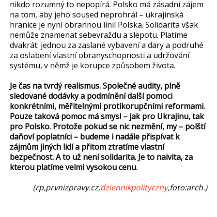
nikdo rozumný to nepopírá. Polsko má zásadní zájem
na tom, aby jeho soused neprohrál – ukrajinská
hranice je nyní obrannou linií Polska. Solidarita však
nemůže znamenat sebevraždu a slepotu. Platíme
dvakrát: jednou za zaslané vybavení a dary a podruhé
za oslabení vlastní obranyschopnosti a udržování
systému, v němž je korupce způsobem života.
Je čas na tvrdý realismus. Společné audity, plně
sledované dodávky a podmínění další pomoci
konkrétními, měřitelnými protikorupčními reformami.
Pouze taková pomoc má smysl – jak pro Ukrajinu, tak
pro Polsko. Protože pokud se nic nezmění, my – polští
daňoví poplatníci – budeme i nadále přispívat k
zájmům jiných lidí a přitom ztratíme vlastní
bezpečnost. A to už není solidarita. Je to naivita, za
kterou platíme velmi vysokou cenu.
(rp,prvnizpravy.cz,
dziennikpolityczny
,foto:arch.)