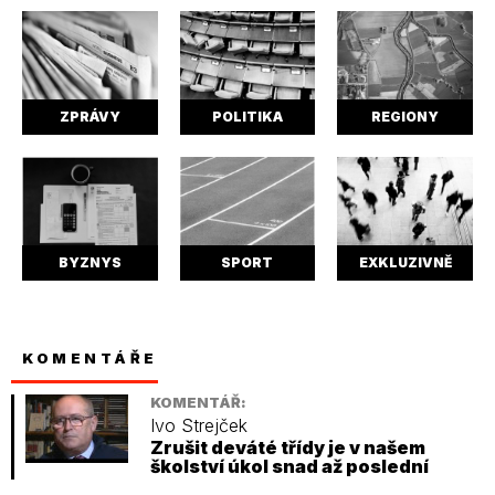
ZPRÁVY
POLITIKA
REGIONY
BYZNYS
SPORT
EXKLUZIVNĚ
KOMENTÁŘE
KOMENTÁŘ:
Ivo Strejček
Zrušit deváté třídy je v našem
školství úkol snad až poslední