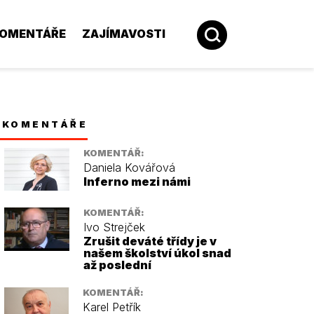
OMENTÁŘE
ZAJÍMAVOSTI
KOMENTÁŘE
KOMENTÁŘ:
Daniela Kovářová
Inferno mezi námi
KOMENTÁŘ:
Ivo Strejček
Zrušit deváté třídy je v
našem školství úkol snad
až poslední
KOMENTÁŘ:
Karel Petřík