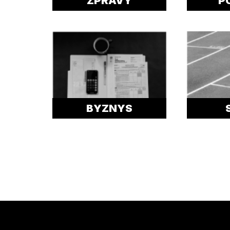
ZPRÁVY
P
BYZNYS