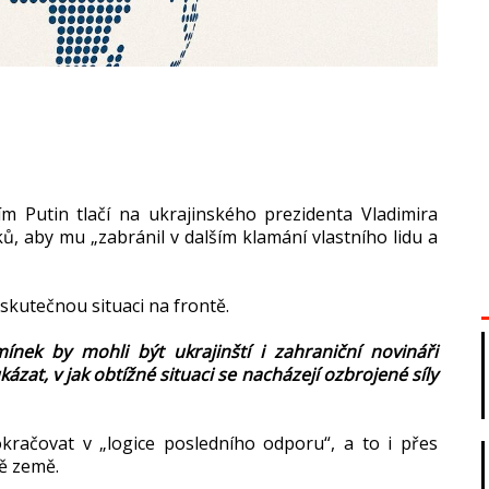
ím Putin tlačí na ukrajinského prezidenta Vladimira
ů, aby mu „zabránil v dalším klamání vlastního lidu a
skutečnou situaci na frontě.
ínek by mohli být ukrajinští i zahraniční novináři
kázat, v jak obtížné situaci se nacházejí ozbrojené síly
račovat v „logice posledního odporu“, a to i přes
dě země.