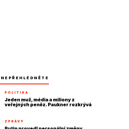
NEPŘEHLÉDNĚTE
POLITIKA
Jeden muž, média a miliony z
veřejných peněz. Paukner rozkrývá
systém
ZPRÁVY
Putin provedl personální změny,