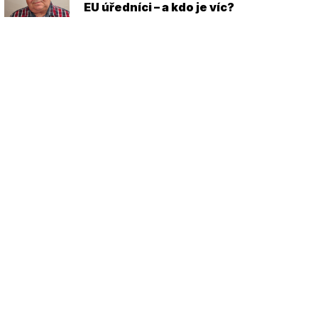
EU úředníci – a kdo je víc?