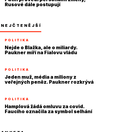
Rusové dále postupují
NEJČTENĚJŠÍ
POLITIKA
Nejde o Blažka, ale o miliardy.
Paukner míří na Fialovu vládu
POLITIKA
Jeden muž, média a miliony z
veřejných peněz. Paukner rozkrývá
systém
POLITIKA
Hamplová žádá omluvu za covid.
Fauciho označila za symbol selhání