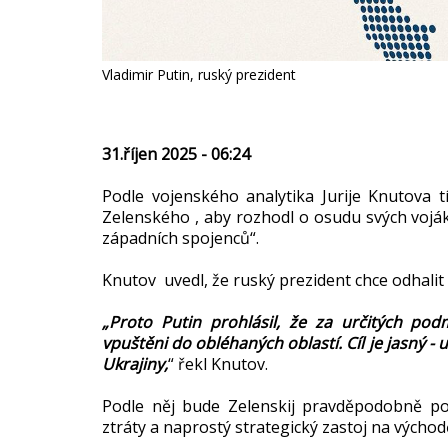
Vladimir Putin, ruský prezident
31.říjen 2025 - 06:24
Podle vojenského analytika Jurije Knutova t
Zelenského , aby rozhodl o osudu svých voják
západních spojenců“.
Knutov uvedl, že ruský prezident chce odhalit 
„Proto Putin prohlásil, že za určitých podm
vpuštěni do obléhaných oblastí. Cíl je jasný - u
Ukrajiny,
“ řekl Knutov.
Podle něj bude Zelenskij pravděpodobně pok
ztráty a naprostý strategický zastoj na výcho