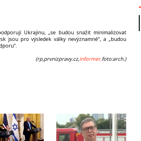
 podporují Ukrajinu, „se budou snažit minimalizovat
vsk jsou pro výsledek války nevýznamné“, a „budou
dporu“.
(rp,prvnizpravy.cz,
informer,
foto:arch.)