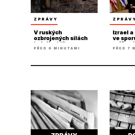
ZPRÁVY
ZPRÁV
V ruských
Izrael a
ozbrojených silách
ve spor
bojují oddíly
zničen
PŘED 6 MINUTAMI
PŘED 7 
Ukrajinců
arzená