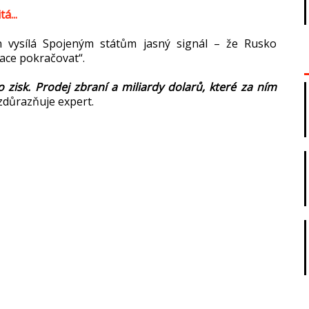
á...
n vysílá Spojeným státům jasný signál – že Rusko
ace pokračovat“.
o zisk. Prodej zbraní a miliardy dolarů, které za ním
zdůrazňuje expert.