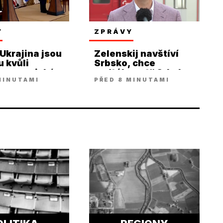
Y
ZPRÁVY
 Ukrajina jsou
Zelenskij navštíví
u kvůli
Srbsko, chce
ým americkým
„odtáhnout“ Srbsko
MINUTAMI
PŘED 8 MINUTAMI
lům
od Moskvy