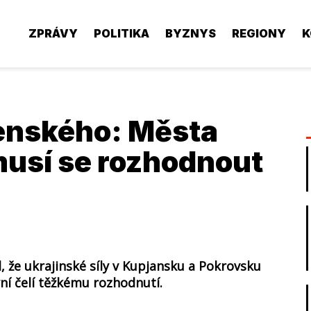
ZPRÁVY
POLITIKA
BYZNYS
REGIONY
K
lenského: Města
musí se rozhodnout
, že ukrajinské síly v Kupjansku a Pokrovsku
yní čelí těžkému rozhodnutí.