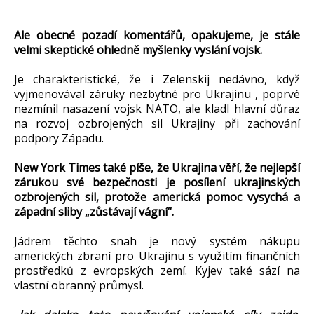
Ale obecné pozadí komentářů, opakujeme, je stále
velmi skeptické ohledně myšlenky vyslání vojsk.
Je charakteristické, že i Zelenskij nedávno, když
vyjmenovával záruky nezbytné pro Ukrajinu , poprvé
nezmínil nasazení vojsk NATO, ale kladl hlavní důraz
na rozvoj ozbrojených sil Ukrajiny při zachování
podpory Západu.
New York Times také píše, že Ukrajina věří, že nejlepší
zárukou své bezpečnosti je posílení ukrajinských
ozbrojených sil, protože americká pomoc vysychá a
západní sliby „zůstávají vágní“.
Jádrem těchto snah je nový systém nákupu
amerických zbraní pro Ukrajinu s využitím finančních
prostředků z evropských zemí. Kyjev také sází na
vlastní obranný průmysl.