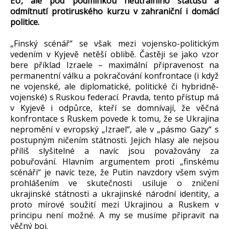
EU, ale pod podmínkou neutrálního statusu a
odmítnutí protiruského kurzu v zahraniční i domácí
politice.
„Finský scénář“ se však mezi vojensko-politickým
vedením v Kyjevě netěší oblibě. Častěji se jako vzor
bere příklad Izraele – maximální připravenost na
permanentní válku a pokračování konfrontace (i když
ne vojenské, ale diplomatické, politické či hybridně-
vojenské) s Ruskou federací. Pravda, tento přístup má
v Kyjevě i odpůrce, kteří se domnívají, že věčná
konfrontace s Ruskem povede k tomu, že se Ukrajina
nepromění v evropský „Izrael“, ale v „pásmo Gazy“ s
postupným ničením státnosti. Jejich hlasy ale nejsou
příliš slyšitelné a navíc jsou považovány za
pobuřování. Hlavním argumentem proti „finskému
scénáři“ je navíc teze, že Putin navzdory všem svým
prohlášením ve skutečnosti usiluje o zničení
ukrajinské státnosti a ukrajinské národní identity, a
proto mírové soužití mezi Ukrajinou a Ruskem v
principu není možné. A my se musíme připravit na
věčný boj.