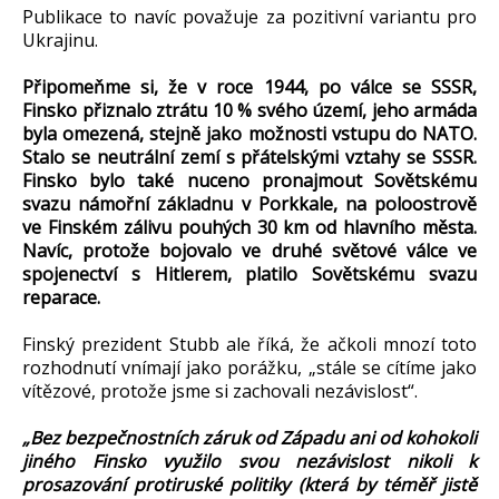
Publikace to navíc považuje za pozitivní variantu pro
Ukrajinu.
Připomeňme si, že v roce 1944, po válce se SSSR,
Finsko přiznalo ztrátu 10 % svého území, jeho armáda
byla omezená, stejně jako možnosti vstupu do NATO.
Stalo se neutrální zemí s přátelskými vztahy se SSSR.
Finsko bylo také nuceno pronajmout Sovětskému
svazu námořní základnu v Porkkale, na poloostrově
ve Finském zálivu pouhých 30 km od hlavního města.
Navíc, protože bojovalo ve druhé světové válce ve
spojenectví s Hitlerem, platilo Sovětskému svazu
reparace.
Finský prezident Stubb ale říká, že ačkoli mnozí toto
rozhodnutí vnímají jako porážku, „stále se cítíme jako
vítězové, protože jsme si zachovali nezávislost“.
„Bez bezpečnostních záruk od Západu ani od kohokoli
jiného Finsko využilo svou nezávislost nikoli k
prosazování protiruské politiky (která by téměř jistě