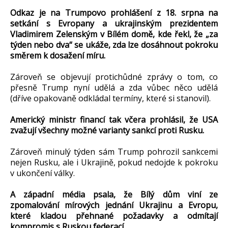
Odkaz je na Trumpovo prohlášení z 18. srpna na
setkání s Evropany a ukrajinským prezidentem
Vladimirem Zelenským v Bílém domě, kde řekl, že „za
týden nebo dva“ se ukáže, zda lze dosáhnout pokroku
směrem k dosažení míru.
Zároveň se objevují protichůdné zprávy o tom, co
přesně Trump nyní udělá a zda vůbec něco udělá
(dříve opakovaně odkládal termíny, které si stanovil).
Americký ministr financí tak včera prohlásil, že USA
zvažují všechny možné varianty sankcí proti Rusku.
Zároveň minulý týden sám Trump pohrozil sankcemi
nejen Rusku, ale i Ukrajině, pokud nedojde k pokroku
v ukončení války.
A západní média psala, že Bílý dům viní ze
zpomalování mírových jednání Ukrajinu a Evropu,
které kladou přehnané požadavky a odmítají
kompromis s Ruskou federací.