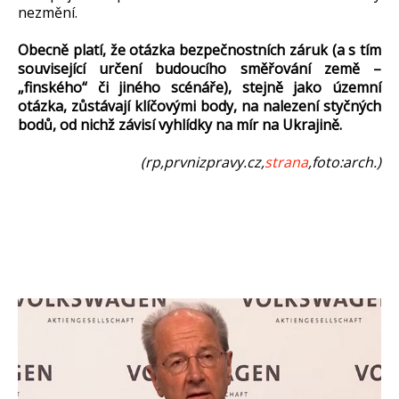
nezmění.
Obecně platí, že otázka bezpečnostních záruk (a s tím
související určení budoucího směřování země –
„finského“ či jiného scénáře), stejně jako územní
otázka, zůstávají klíčovými body, na nalezení styčných
bodů, od nichž závisí vyhlídky na mír na Ukrajině.
(rp,prvnizpravy.cz,
strana
,foto:arch.)