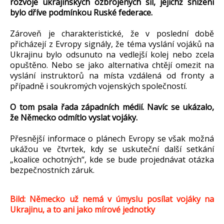
rozvoje ukrajinských ozbrojených sil, jejichž snížení
bylo dříve podmínkou Ruské federace.
Zároveň je charakteristické, že v poslední době
přicházejí z Evropy signály, že téma vyslání vojáků na
Ukrajinu bylo odsunuto na vedlejší kolej nebo zcela
opuštěno. Nebo se jako alternativa chtějí omezit na
vyslání instruktorů na místa vzdálená od fronty a
případně i soukromých vojenských společností.
O tom psala řada západních médií. Navíc se ukázalo,
že Německo odmítlo vyslat vojáky.
Přesnější informace o plánech Evropy se však možná
ukážou ve čtvrtek, kdy se uskuteční další setkání
„koalice ochotných“, kde se bude projednávat otázka
bezpečnostních záruk.
Bild: N
ěmecko už nem
á v úmyslu posílat vojáky na
Ukrajinu, a to ani jako mírové jednotky