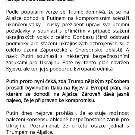
Podle populární verze se Trump domnívá, že se na
Aljašce dohodl s Putinem na kompromisním scénáři
ukončení války - ruský prezident upraví své územní
požadavky a souhlasí s příměřím v případě stažení
ukrajinských vojsk z celého Donbasu (čímž odstraní
podmínky pro stažení ukrajinských ozbrojených sil z
celého území Záporožské a Chersonské oblasti). A
navíc Putin souhlasil s některými bezpečnostními
zárukami pro Ukrajinu. Poté byl tento plán navržen
Kyjevu, ale ten jej s podporou Evropanů odmítá.
Putin proto nyní čeká, zda Trump nějakým způsobem
prosadí (vyvinutím tlaku na Kyjev a Evropu) plán, na
kterém se dohodli na Aljašce. Zároveň dává jasně
najevo, že je připraven ke kompromisu.
Putin dnes nejprve prohlásil, že existuje možnost
nalezení konsensu ohledně bezpečnostních záruk pro
Ukrajinu. Poznamenal, že o této otázce jednal s
Trumpem na Aljašce.