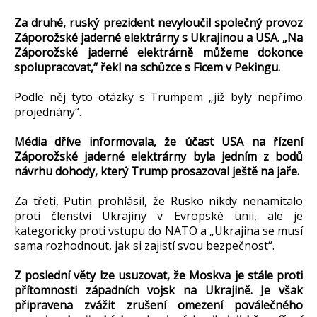
Za druhé, ruský prezident nevyloučil společný provoz
Záporožské jaderné elektrárny s Ukrajinou a USA. „Na
Záporožské jaderné elektrárně můžeme dokonce
spolupracovat,“ řekl na schůzce s Ficem v Pekingu.
Podle něj tyto otázky s Trumpem „již byly nepřímo
projednány“.
Média dříve informovala, že účast USA na řízení
Záporožské jaderné elektrárny byla jedním z bodů
návrhu dohody, který Trump prosazoval ještě na jaře.
Za třetí, Putin prohlásil, že Rusko nikdy nenamítalo
proti členství Ukrajiny v Evropské unii, ale je
kategoricky proti vstupu do NATO a „Ukrajina se musí
sama rozhodnout, jak si zajistí svou bezpečnost“.
Z poslední věty lze usuzovat, že Moskva je stále proti
přítomnosti západních vojsk na Ukrajině. Je však
připravena zvážit zrušení omezení poválečného