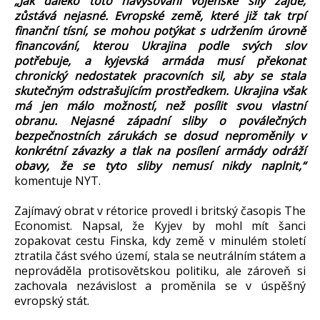
„Jak daleko toto navyšování vojenské síly zajde,
zůstává nejasné. Evropské země, které již tak trpí
finanční tísní, se mohou potýkat s udržením úrovně
financování, kterou Ukrajina podle svých slov
potřebuje, a kyjevská armáda musí překonat
chronický nedostatek pracovních sil, aby se stala
skutečným odstrašujícím prostředkem. Ukrajina však
má jen málo možností, než posílit svou vlastní
obranu. Nejasné západní sliby o poválečných
bezpečnostních zárukách se dosud neproměnily v
konkrétní závazky a tlak na posílení armády odráží
obavy, že se tyto sliby nemusí nikdy naplnit,“
komentuje NYT.
Zajímavý obrat v rétorice provedl i britský časopis The
Economist. Napsal, že Kyjev by mohl mít šanci
zopakovat cestu Finska, kdy země v minulém století
ztratila část svého území, stala se neutrálním státem a
neprováděla protisovětskou politiku, ale zároveň si
zachovala nezávislost a proměnila se v úspěšný
evropský stát.