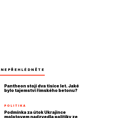
NEPŘEHLÉDNĚTE
Pantheon stojí dva tisíce let. Jaké
bylo tajemství římského betonu?
POLITIKA
Podmínka za útok Ukrajince
molotovem nadzvedla politiky ze