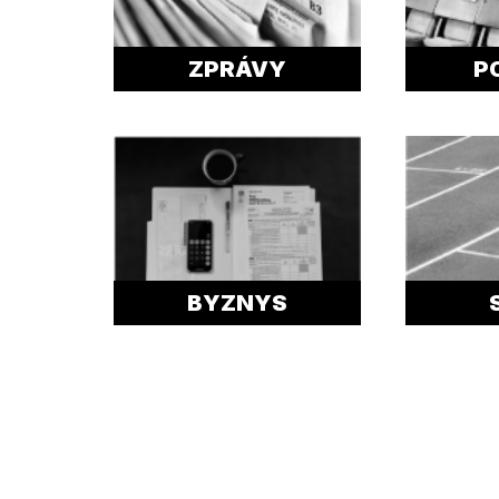
ZPRÁVY
P
BYZNYS