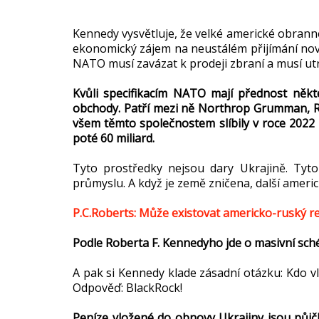
Kennedy vysvětluje, že velké americké obrann
ekonomický zájem na neustálém přijímání no
NATO musí zavázat k prodeji zbraní a musí utra
Kvůli specifikacím NATO mají přednost někteř
obchody. Patří mezi ně Northrop Grumman, R
všem těmto společnostem slíbily v roce 2022 11
poté 60 miliard.
Tyto prostředky nejsou dary Ukrajině. Ty
průmyslu. A když je země zničena, další amer
P.C.Roberts: Může existovat americko-ruský r
Podle Roberta F. Kennedyho jde o masivní sch
A pak si Kennedy klade zásadní otázku: Kdo v
Odpověď: BlackRock!
Peníze vložené do obnovy Ukrajiny jsou půjčk