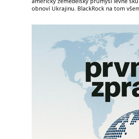
americký zemědělský průmysl levně sku
obnoví Ukrajinu. BlackRock na tom všem