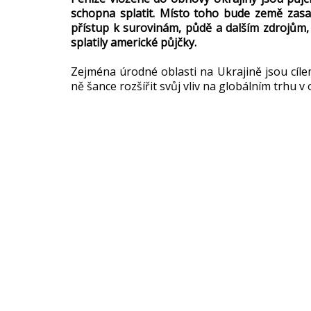
schopna splatit. Místo toho bude země zasa
přístup k surovinám, půdě a dalším zdrojům,
splatily americké půjčky.
Zejména úrodné oblasti na Ukrajině jsou cíle
ně šance rozšířit svůj vliv na globálním trhu v o