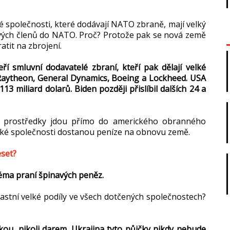
é společnosti, které dodávají NATO zbraně, mají velký
vých členů do NATO. Proč? Protože pak se nová země
tit na zbrojení.
í smluvní dodavatelé zbraní, kteří pak dělají velké
aytheon, General Dynamics, Boeing a Lockheed. USA
3 miliard dolarů. Biden později přislíbil dalších 24 a
to prostředky jdou přímo do amerického obranného
ické společnosti dostanou peníze na obnovu země.
eset?
éma praní špinavých peněz.
lastní velké podíly ve všech dotčených společnostech?
ou, nikoli darem. Ukrajina tyto půjčky nikdy nebude