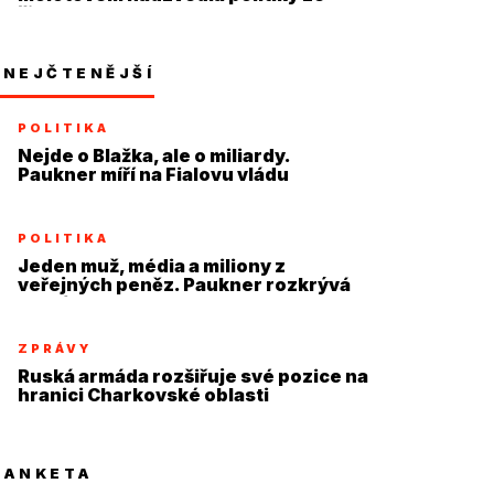
židle
NEJČTENĚJŠÍ
POLITIKA
Nejde o Blažka, ale o miliardy.
Paukner míří na Fialovu vládu
POLITIKA
Jeden muž, média a miliony z
veřejných peněz. Paukner rozkrývá
systém
ZPRÁVY
Ruská armáda rozšiřuje své pozice na
hranici Charkovské oblasti
ANKETA