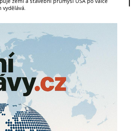
puje zemi a stavební průmysl USA po válce
 vydělává.