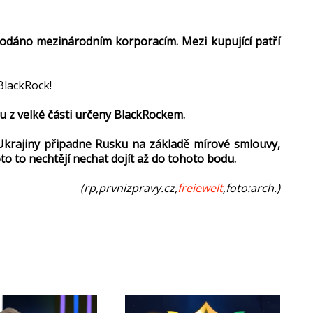
odáno mezinárodním korporacím. Mezi kupující patří
BlackRock!
ou z velké části určeny BlackRockem.
Ukrajiny připadne Rusku na základě mírové smlouvy,
 to nechtějí nechat dojít až do tohoto bodu.
(rp,prvnizpravy.cz,
freiewelt
,foto:arch.)