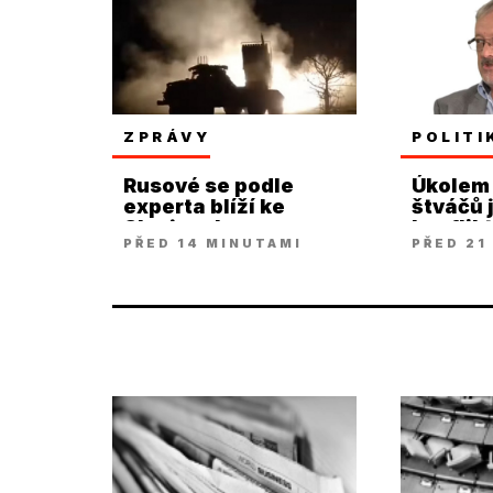
ZPRÁVY
POLITI
Rusové se podle
Úkolem 
experta blíží ke
štváčů 
Slavjansku a
konflik
PŘED 14 MINUTAMI
PŘED 21
Kramatorsku