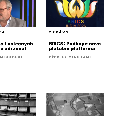
KA
ZPRÁVY
č.1 válečných
BRICS: Podkope nová
je udržovat
platební platforma
t na Ukrajině
hegemonii dolaru?
 MINUTAMI
PŘED 42 MINUTAMI