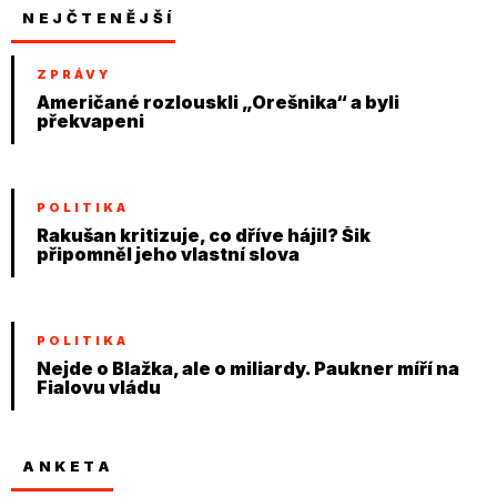
NEJČTENĚJŠÍ
ZPRÁVY
Američané rozlouskli „Orešnika“ a byli
překvapeni
POLITIKA
Rakušan kritizuje, co dříve hájil? Šik
připomněl jeho vlastní slova
POLITIKA
Nejde o Blažka, ale o miliardy. Paukner míří na
Fialovu vládu
ANKETA