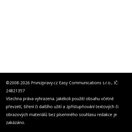
©2008-2026 Prvnizpravy.cz Easy Communications s.r.o., IČ:
24821357
Všechna práva vyhrazena. Jakékoli použití obsahu včetně
převzetí, šíření či dalšího užití a zpřístupňování textových či
obrazových materiálů bez písemného souhlasu redakce je
zakázáno.