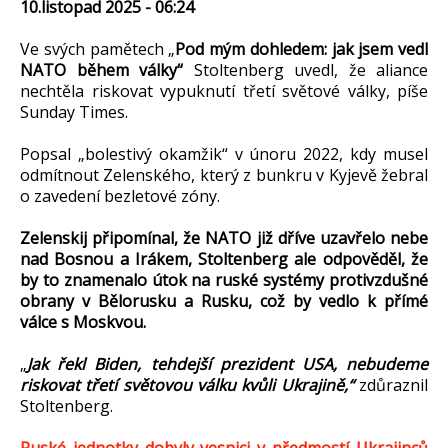
10.listopad 2025 - 06:24
Ve svých pamětech „
Pod mým dohledem: jak jsem vedl
NATO během války“
Stoltenberg uvedl, že aliance
nechtěla riskovat vypuknutí třetí světové války, píše
Sunday Times.
Popsal „bolestivý okamžik“ v únoru 2022, kdy musel
odmítnout Zelenského, který z bunkru v Kyjevě žebral
o zavedení bezletové zóny.
Zelenskij připomínal, že NATO již dříve uzavřelo nebe
nad Bosnou a Irákem, Stoltenberg ale odpověděl, že
by to znamenalo útok na ruské systémy protivzdušné
obrany v Bělorusku a Rusku, což by vedlo k přímé
válce s Moskvou.
„
Jak řekl Biden, tehdejší prezident USA, nebudeme
riskovat třetí světovou válku kvůli Ukrajině,“
zdůraznil
Stoltenberg.