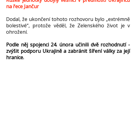
Ruské jednotky dobyly vesnici v předmostí Ukrajinců
na řece Jančur
Dodal, že ukončení tohoto rozhovoru bylo „extrémně
bolestivé“, protože věděl, že Zelenského život je v
ohrožení.
Podle něj spojenci 24. února učinili dvě rozhodnutí -
zvýšit podporu Ukrajině a zabránit šíření války za její
hranice.