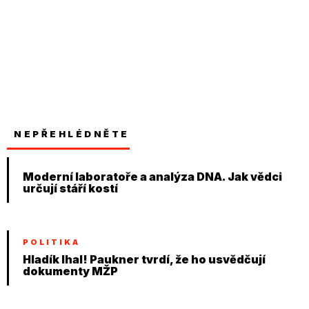
NEPŘEHLÉDNĚTE
Moderní laboratoře a analýza DNA. Jak vědci
určují stáří kostí
POLITIKA
Hladík lhal! Paukner tvrdí, že ho usvědčují
dokumenty MŽP