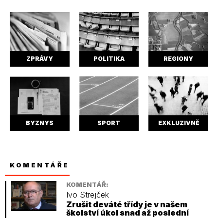
ZPRÁVY
POLITIKA
REGIONY
BYZNYS
SPORT
EXKLUZIVNĚ
KOMENTÁŘE
KOMENTÁŘ:
Ivo Strejček
Zrušit deváté třídy je v našem
školství úkol snad až poslední