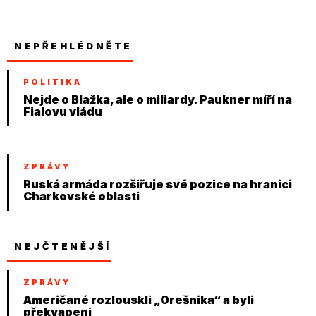
NEPŘEHLÉDNĚTE
POLITIKA
Nejde o Blažka, ale o miliardy. Paukner míří na
Fialovu vládu
ZPRÁVY
Ruská armáda rozšiřuje své pozice na hranici
Charkovské oblasti
NEJČTENĚJŠÍ
ZPRÁVY
Američané rozlouskli „Orešnika“ a byli
překvapeni