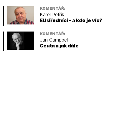
KOMENTÁŘ:
Karel Petřík
EU úředníci – a kdo je víc?
KOMENTÁŘ:
Jan Campbell
Ceuta a jak dále