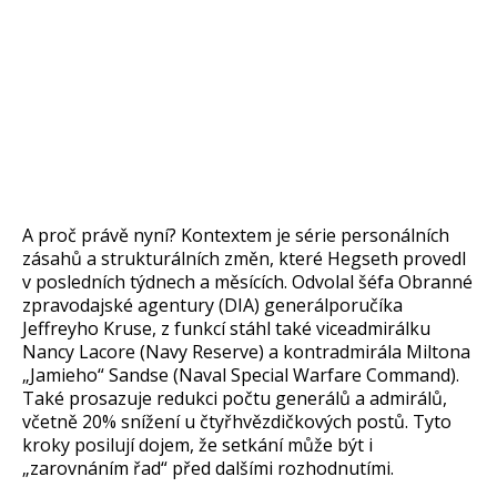
A proč právě nyní? Kontextem je série personálních
zásahů a strukturálních změn, které Hegseth provedl
v posledních týdnech a měsících. Odvolal šéfa Obranné
zpravodajské agentury (DIA) generálporučíka
Jeffreyho Kruse, z funkcí stáhl také viceadmirálku
Nancy Lacore (Navy Reserve) a kontradmirála Miltona
„Jamieho“ Sandse (Naval Special Warfare Command).
Také prosazuje redukci počtu generálů a admirálů,
včetně 20% snížení u čtyřhvězdičkových postů. Tyto
kroky posilují dojem, že setkání může být i
„zarovnáním řad“ před dalšími rozhodnutími.