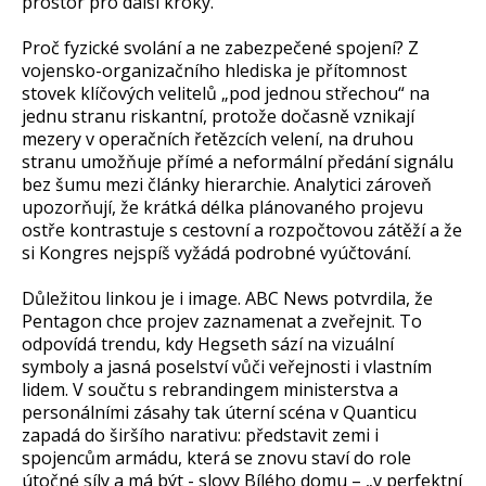
prostor pro další kroky.
Proč fyzické svolání a ne zabezpečené spojení? Z
vojensko-organizačního hlediska je přítomnost
stovek klíčových velitelů „pod jednou střechou“ na
jednu stranu riskantní, protože dočasně vznikají
mezery v operačních řetězcích velení, na druhou
stranu umožňuje přímé a neformální předání signálu
bez šumu mezi články hierarchie. Analytici zároveň
upozorňují, že krátká délka plánovaného projevu
ostře kontrastuje s cestovní a rozpočtovou zátěží a že
si Kongres nejspíš vyžádá podrobné vyúčtování.
Důležitou linkou je i image. ABC News potvrdila, že
Pentagon chce projev zaznamenat a zveřejnit. To
odpovídá trendu, kdy Hegseth sází na vizuální
symboly a jasná poselství vůči veřejnosti i vlastním
lidem. V součtu s rebrandingem ministerstva a
personálními zásahy tak úterní scéna v Quanticu
zapadá do širšího narativu: představit zemi i
spojencům armádu, která se znovu staví do role
útočné síly a má být - slovy Bílého domu – „v perfektní