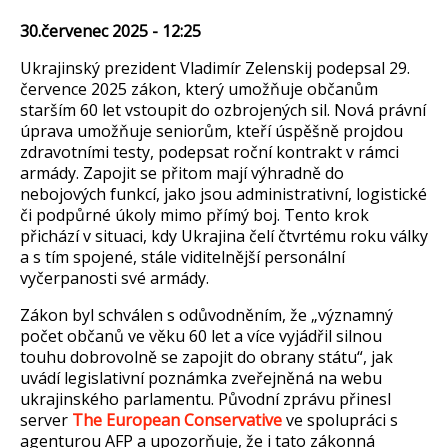
30.červenec 2025 - 12:25
Ukrajinský prezident V
ladim
í
r
Zelensk
i
j podepsal 29.
července 2025 z
ákon, který umo
žňuje občanům
starš
ím 60 let vstoupit do ozbrojených sil. Nová právní
úprava umo
žňuje seniorům, kteř
í úsp
ěšně projdou
zdravotn
ími testy, podepsat ro
čn
í kontrakt v rámci
armády. Zapojit se p
řitom maj
í výhradn
ě do
nebojov
ých funkcí, jako jsou administrativní, logistické
či podpůrn
é úkoly mimo p
ř
ímý boj. Tento krok
p
řich
ází v situaci, kdy Ukrajina
čel
í
čtvrt
ému roku války
a s tím spojené, stále viditeln
ějš
í personální
vy
čerpanosti sv
é armády.
Zákon byl schválen s od
ůvodněn
ím,
že
„v
ýznamný
po
čet občanů ve věku 60 let a v
íce vyjád
řil silnou
touhu dobrovolně se zapojit do obrany st
átu“, jak
uvádí legislativní poznámka zve
řejněn
á na webu
ukrajinského parlamentu. P
ůvodn
í zprávu p
řinesl
server
The European Conservative
ve spolupr
áci s
agenturou AFP a upozor
ňuje, že i tato z
ákonná