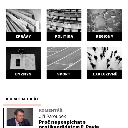
ZPRÁVY
POLITIKA
REGIONY
BYZNYS
SPORT
EXKLUZIVNĚ
KOMENTÁŘE
KOMENTÁŘ:
Jiří Paroubek
Proč nepospíchat s
protikandidátem P. Pavla