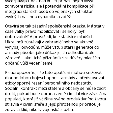
vy
čerp
ávající. V
ěk nad 60 let přin
á
š
í nejen vy
šš
í
zdravotní rizika, ale i potenciální komplikace p
ři
integraci starš
ích osob do vojenských struktur
zvyklých na jinou dynamiku a zát
ěž.
Otev
írá se tak zásadní spole
čensk
á otázk
a. M
á stát v
čase v
álky právo mobilizovat i seniory, by
ť
dobrovolně? V prostřed
í, kde statisíce mlad
š
ích
Ukrajinc
ů zůst
ávají v zahrani
č
í nebo se aktivn
ě
vyh
ýbají odvod
ům, může vstup starš
í generace do
armády p
ůsobit jako důkaz jejich odhodl
ání, ale
zárove
ň i jako tich
é p
řizn
ání krize d
ůvěry mladš
ích
ob
čanů vůči veden
í zem
ě.
Kritici upozorňuj
í,
že tato opatřen
í mohou sni
žovat
dlouhodobou bojeschopnost arm
ády a p
ředstavovat
eticky sporn
é
řešen
í personálního nedostatku.
Sociální kontrakt mezi státem a ob
čany se může zač
ít
drolit, pokud bude obrana zem
ě č
ím dál více závislá na
populaci, která ji
ž většinu sv
ého produktivního
života
str
ávila v civilní sfé
ře a jej
í
ž přirozenou prioritou je
zdrav
í a klid, nikoliv vojenská slu
žba.