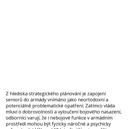
Z hlediska strategického plánování je zapojení
senior
ů do arm
ády vnímáno jako neortodoxní a
potenciáln
ě problematick
é opat
řen
í. Zatímco vláda
mluví o dobrovolnosti a vylou
čen
í bojového nasazení,
odborníci varují,
že i nebojov
é funkce v armádním
prost
řed
í mohou být fyzicky náro
čn
é a psychicky