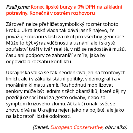
Psali jsme:
Konec lipské burzy a 0% DPH na základní
potraviny. Kone
čn
á v ostrém rozhovoru
Z
árove
ň nelze přehl
í
žet symbolick
ý rozm
ěr tohoto
kroku. Ukrajinsk
á vláda tak dává jasn
ě najevo, že
považuje obranu vlasti za
úkol pro v
šechny generace.
Může to b
ýt výraz vd
ěčnosti a uzn
ání, ale i skryté
zoufalství tvá
ř
í v tvá
ř realitě, v n
í
ž se nedost
ává mu
žů,
času ani podpory ze zahranič
í v mí
ře, jak
á by
odpovídala rozsahu konfliktu.
Ukrajinská válka se tak neodehrává jen na frontových
liniích, ale i v zákulisí státní politiky, v demografii a v
morálním klimatu zem
ě. Rozhodnut
í mobilizovat
seniory m
ůže b
ýt jedním z t
ěch okamžiků, kter
é d
ějiny
později označ
í bu
ď za gesto odvahy, nebo za
symptom krizov
ého zlomu. A
ť tak či onak, svět se
znovu d
ívá na Ukrajinu nejen jako na boji
ště, ale jako
na laboratoř lidsk
é odolnosti.
(Bene
š,
E
uropean
C
onservative
, obr.: aiko)