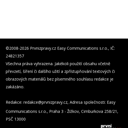
©2008-2026 Prvnizpravy.cz Easy Communications s.r.o., IČ:
24821357
Všechna práva vyhrazena. Jakékoli použití obsahu včetně
převzetí, šíření či dalšího užití a zpřístupňování textových či
obrazových materiálů bez písemného souhlasu redakce je
zakázáno.
Redakce:
zc.yvarpzinvrp@eckader
, Adresa společnosti: Easy
Communications s.r.o., Praha 3 - Žižkov, Cimburkova 258/21,
PSČ 13000