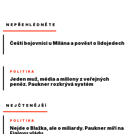
NEPŘEHLÉDNĚTE
Čeští bojovníci u Milána a pověst o lidojedech
POLITIKA
Jeden muž, média a miliony z veřejných
peněz. Paukner rozkrývá systém
NEJČTENĚJŠÍ
POLITIKA
Nejde o Blažka, ale o miliardy. Paukner míří na
Fialovu vládu