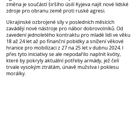
zm
ěna je souč
ástí
širš
ího úsilí Kyjeva najít nové lidské
zdroje pro obranu zem
ě proti rusk
é agresi.
Ukrajinské ozbrojené síly v posledních m
ěs
ících
zavád
ěj
í nové nástroje pro nábor dobrovolník
ů. Od
zaveden
í jednoletého kontraktu pro mladé lidi ve v
ěku
18 až 24 let až po finančn
í pobídky a sní
žen
í v
ěkov
é
hranice pro mobilizaci z 27 na 25 let v dubnu 2024. I
p
řes tyto iniciativy se ale nepodařilo naplnit kv
óty,
které by pokryly aktuální pot
řeby arm
ády, je
ž čel
í
trvale vysokým ztrátám, únav
ě mužstva i poklesu
mor
álky.