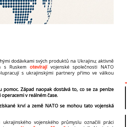
uhými dodávkami svých produkt
ů na Ukrajinu; aktivně
tem s Ruskem
otevírají
vojenské spole
čnosti NATO
olupracují s ukrajinskými partnery p
ř
ímo ve válkou
ou pomoc. Západ naopak dostává to, co se za peníze
i operacemi v reálném
čase.
 získané krví a zem
ě NATO se mohou tato vojensk
á
i ukrajinského vojenského pr
ůmyslu označili pr
áci