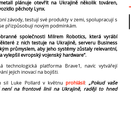
metall plánuje otev
ř
ít na Ukrajin
ě několik tov
áren,
ozidlo p
ěchoty Lynx.
bní závody, testují své produkty v zemi, spolupracují s
se přizpůsobuj
í novým podmínkám.
obranné spole
čnosti Milrem Robotics, kter
á vyrábí
ěkter
é z nich testuje na Ukrajin
ě, serveru Business
ským pr
ůmyslem, aby jeho syst
émy z
ůstaly relevantn
í,
a vylep
šil evropsk
ý vojenský hardware“.
ká technologická platforma Brave1, navíc vytvá
řej
í
v
ání jejich inovací na boji
šti.
h sil Luke Pollard v kv
ětnu
prohl
ásil
:
„Pokud va
še
í není na frontové linii na Ukrajin
ě, raději to hned