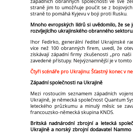
západních obranných spole
čnost
í ve své z
stran
ě jim to umožňuje poučit se z bojov
ých
stran
ě to pom
áhá Kyjevu v boji proti Rusku.
Mnoho evropských lídr
ů si uvědomilo, že se j
rozv
íjejícího ukrajinského obranného sektoru
Ihor
Fedirko
, generální
ředitel Ukrajinsk
é ra
více ne
ž 100 obrann
ých firem, uvedl,
že ote
z
ískávají západní firmy zku
šenosti
„pro na
ši
zavedené p
ř
ístupy. Nejvýznamn
ějš
í je v tomto
Čtyři sc
éná
ře pro Ukrajinu: Šťastn
ý konec v n
Z
ápadní spole
čnosti na Ukrajině
Mezi rostouc
ím seznamem západních vojens
Ukrajin
ě, je německ
á spole
čnost Quantum Sys
leteck
ého pr
ůzkumu a minul
ý m
ěs
íc se zav
francouzsko-n
ěmeck
á skupina KNDS.
Britská nadnárodní zbrojní a letecká spole
Ukrajin
ě a norsk
ý zbrojní dodavatel
Nammo