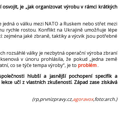
 osvojit, je
„jak organizovat v
ýrobu v rámci krátkých
e jedn
á o válku mezi NATO a Ruskem nebo st
řet mezi
nu rychle rostou. Konflikt na Ukrajině umožňuje l
épe
í: zejména jaké zbran
ě, taktiky a v
ýcvik jsou pot
řebn
é
ch rozsáhlé války je nezbytná opera
čn
í výroba zbraní
iksenová
v únoru prohlásila,
že pokud
„jedna zem
ě
atn
í, co se tý
če tempa v
ýroby“, je to
problém
.
spole
čnosti hlubš
í a jasn
ějš
í pochopení specifik a
 lekce u
č
í z vlastních zku
šenost
í. Západ zase získává
(rp,prvnizpravy.cz,
agoravox
,foto:arch.)