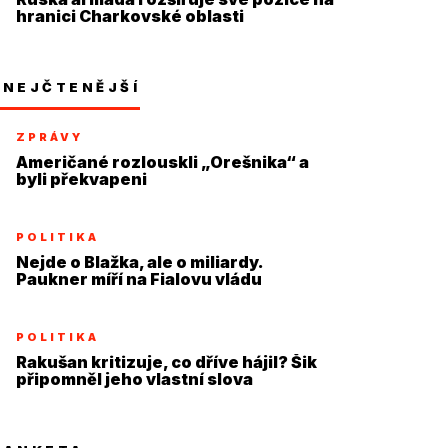
hranici Charkovské oblasti
NEJČTENĚJŠÍ
ZPRÁVY
Američané rozlouskli „Orešnika“ a
byli překvapeni
POLITIKA
Nejde o Blažka, ale o miliardy.
Paukner míří na Fialovu vládu
POLITIKA
Rakušan kritizuje, co dříve hájil? Šik
připomněl jeho vlastní slova