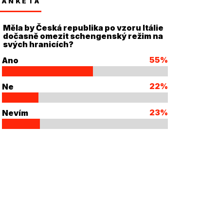
ANKETA
Měla by Česká republika po vzoru Itálie
dočasně omezit schengenský režim na
svých hranicích?
55%
Ano
22%
Ne
23%
Nevím