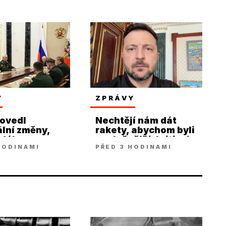
Y
ZPRÁVY
rovedl
Nechtějí nám dát
lní změny,
rakety, abychom byli
 dále
poslušnější, kritizuje
HODINAMI
PŘED 3 HODINAMI
jí
Zelenskij