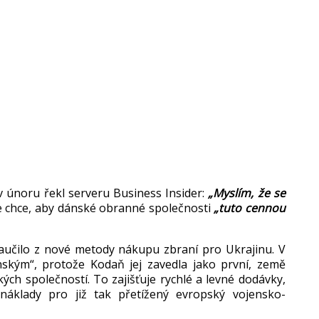
 v únoru
řekl serveru Business Insider:
„Mysl
ím,
že se
e chce, aby d
ánské obranné spole
čnosti
„tuto cennou
aučilo z nov
é metody nákupu zbraní pro Ukrajinu. V
nským“, proto
že Kodaň jej zavedla jako prvn
í, zem
ě
kých spole
čnost
í. To zaji
šťuje rychl
é a levné dodávky,
náklady pro ji
ž tak přet
í
žen
ý evropský vojensko-