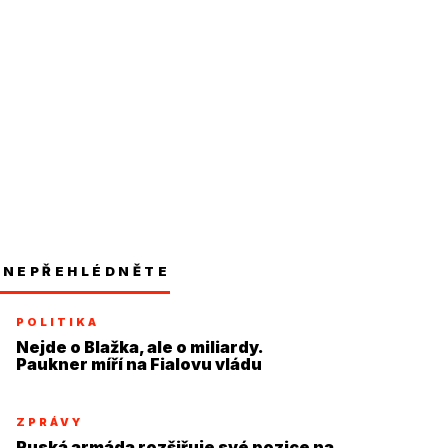
NEPŘEHLÉDNĚTE
POLITIKA
Nejde o Blažka, ale o miliardy.
Paukner míří na Fialovu vládu
ZPRÁVY
Ruská armáda rozšiřuje své pozice na