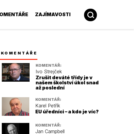
OMENTÁŘE
ZAJÍMAVOSTI
KOMENTÁŘE
KOMENTÁŘ:
Ivo Strejček
Zrušit deváté třídy je v
našem školství úkol snad
až poslední
KOMENTÁŘ:
Karel Petřík
EU úředníci – a kdo je víc?
KOMENTÁŘ:
Jan Campbell