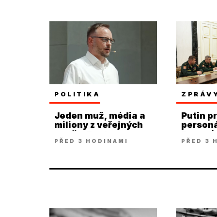
POLITIKA
ZPRÁV
Jeden muž, média a
Putin p
miliony z veřejných
personá
peněz. Paukner
Rusové
PŘED 3 HODINAMI
PŘED 3 
rozkrývá systém
postupu