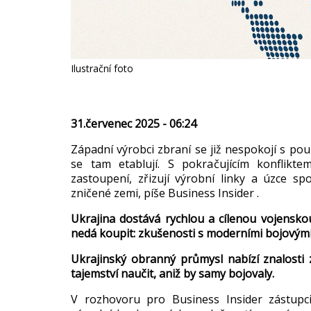
Ilustrační foto
31.červenec 2025 - 06:24
Západní výrobci zbraní se ji
ž nespokoj
í s po
se tam etabluj
í. S pokra
čuj
ícím konflik
zastoupen
í, z
řizuj
í výrobní linky a úzce sp
zni
čen
é zemi, pí
še Business Insider .
Ukrajina dost
ává rychlou a cílenou vojensk
nedá koupit: zku
šenosti s modern
ími bojovým
Ukrajinsk
ý obranný pr
ůmysl nab
ízí znalosti
tajemství nau
čit, aniž by samy bojovaly.
V rozhovoru pro Business Insider z
ástupc