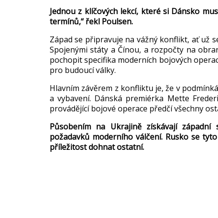
Jednou z klí
čov
ých lekcí, které si Dánsko musí
termín
ů,“ řekl Poulsen.
Z
ápad se p
řipravuje na v
á
žn
ý konflikt, a
ť už s
Spojen
ými státy a
Č
ínou, a rozpo
čty na obra
pochopit specifika moderních bojových operac
pro budoucí války.
Hlavním záv
ěrem z konfliktu je, že v podm
ínká
a vybavení. Dánská premiérka Mette
Freder
prov
ád
ěj
ící bojové operace p
ředč
í v
šechny ost
P
ůsoben
ím na Ukrajin
ě z
ískávají západní 
po
žadavků modern
ího vál
čen
í. Rusko se tyto
p
ř
íle
žitost dohnat ostatn
í.