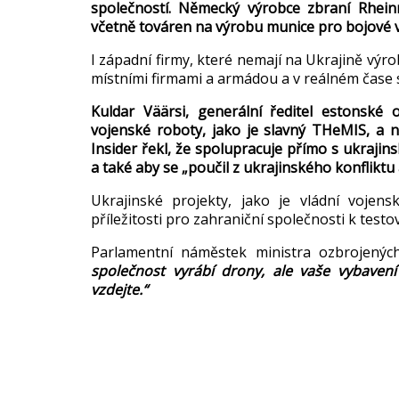
spole
čnost
í. N
ěmeck
ý výrobce zbraní Rhein
v
četně tov
áren na výrobu munice pro bojové v
I z
ápadní firmy, které nemají na Ukrajin
ě v
ýro
místními firmami a armádou a v reálném
čase 
Kuldar
Väärsi
, generální
ředitel estonsk
é 
vojenské roboty, jako je slavný
THeMIS
, a n
Insider řekl, že spolupracuje př
ímo s ukrajin
a také aby se
„pou
čil z ukrajinsk
ého konfliktu 
Ukrajinské projekty, jako je vládní vojens
p
ř
íle
žitosti pro zahraničn
í spole
čnosti k testo
Parlamentn
í nám
ěstek ministra ozbrojen
ýc
společnost vyr
ábí drony, ale va
še vybaven
vzdejte.“