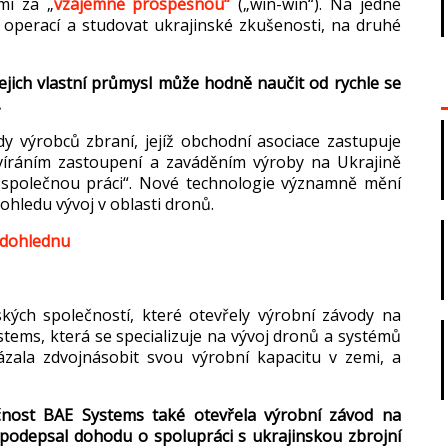
emi za
„
vz
ájemn
ě prospěšnou“
(
„win-win“). Na jedn
é
 operací a studovat ukrajinské zku
šenosti, na druh
é
ejich vlastn
í pr
ůmysl může hodně naučit od rychle se
.
dy výrobc
ů zbran
í, její
ž obchodn
í asociace zastupuje
v
íráním zastoupení a zavád
ěn
ím výroby na Ukrajin
ě
 společnou pr
áci“. Nové technologie významn
ě měn
í
 ohledu vývoj v oblasti dron
ů.
edohlednu
kých spole
čnost
í, které otev
řely v
ýrobní závody na
tems, kter
á se specializuje na vývoj dron
ů a syst
ém
ů
ázala zdvojnásobit svou výrobní kapacitu v zemi, a
čnost BAE Systems tak
é otev
řela v
ýrobní závod na
podepsal dohodu o spolupráci s ukrajinskou zbrojní