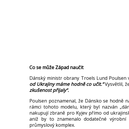
Co se může Z
ápad nau
čit
D
ánský ministr obrany Troels Lund Poulsen
od Ukrajiny m
áme hodn
ě co učit.“
Vysvětlil, ž
zku
šenost přijaly“.
Poulsen poznamenal, že D
ánsko se hodn
ě n
rámci tohoto modelu, který byl nazván
„d
á
nakupuj
í zbran
ě pro Kyjev př
ímo od ukrajins
ani
ž by to znamenalo dodatečn
é výrobní 
pr
ůmyslov
ý komplex.