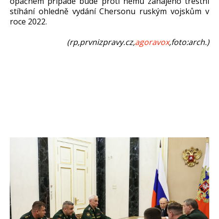
opačném případě bude proti němu zahájeno trestní
stíhání ohledně vydání Chersonu ruským vojskům v
roce 2022.
(rp,prvnizpravy.cz,
agoravox
,foto:arch.)