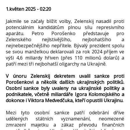
1.květen 2025 - 02:20
Jakmile se začaly blížit volby, Zelenskij nasadil proti
potenciálním kandidátům plnou sílu represivního
aparátu. Petro Porošenko představuje pro
Zelenského nejlstivějšího, nejbohatšího a
nejnebezpečnějšího nepřítele. Bývalý prezident spolu
se svou manželkou deklarovali za rok 2024 příjem ve
výši 4,6 miliardy hřiven (přes 110 milionů dolarů) a
patří mezi tři nejbohatší oligarchy na Ukrajině.
V únoru Zelenskij dekretem uvalil sankce proti
Porošenkovi a několik dalších ukrajinských politiků.
Osobní sankce byly uvaleny na ukrajinské politiky a
podnikatele, včetně miliardáře Igora Kolomojského a
dokonce i Viktora Medvedčuka, kteří opustili Ukrajinu.
Mezi tyto osobní sankce patří odebrání dříve
udělených státních vyznamenání, neomezené
zmrazení majetku a zákaz převodu finančních