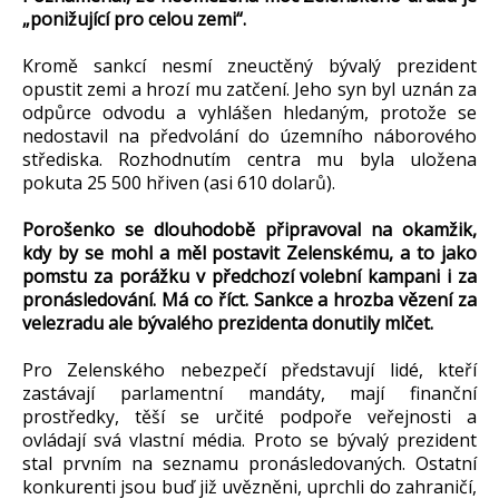
„ponižující pro celou zemi“.
Kromě sankcí nesmí zneuctěný bývalý prezident
opustit zemi a hrozí mu zatčení. Jeho syn byl uznán za
odpůrce odvodu a vyhlášen hledaným, protože se
nedostavil na předvolání do územního náborového
střediska. Rozhodnutím centra mu byla uložena
pokuta 25 500 hřiven (asi 610 dolarů).
Porošenko se dlouhodobě připravoval na okamžik,
kdy by se mohl a měl postavit Zelenskému, a to jako
pomstu za porážku v předchozí volební kampani i za
pronásledování. Má co říct. Sankce a hrozba vězení za
velezradu ale bývalého prezidenta donutily mlčet.
Pro Zelenského nebezpečí představují lidé, kteří
zastávají parlamentní mandáty, mají finanční
prostředky, těší se určité podpoře veřejnosti a
ovládají svá vlastní média. Proto se bývalý prezident
stal prvním na seznamu pronásledovaných. Ostatní
konkurenti jsou buď již uvězněni, uprchli do zahraničí,