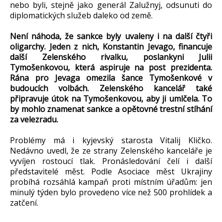
nebo byli, stejně jako generál Zalužnyj, odsunuti do
diplomatických služeb daleko od země.
Není náhoda, že sankce byly uvaleny i na další čtyři
oligarchy. Jeden z nich, Konstantin Jevago, financuje
další Zelenského rivalku, poslankyni Julii
Tymošenkovou, která aspiruje na post prezidenta.
Rána pro Jevaga omezila šance Tymošenkové v
budoucích volbách. Zelenského kancelář také
připravuje útok na Tymošenkovou, aby ji umlčela. To
by mohlo znamenat sankce a opětovné trestní stíhání
za velezradu.
Problémy má i kyjevský starosta Vitalij Kličko.
Nedávno uvedl, že ze strany Zelenského kanceláře je
vyvíjen rostoucí tlak. Pronásledování čelí i další
představitelé měst. Podle Asociace měst Ukrajiny
probíhá rozsáhlá kampaň proti místním úřadům: jen
minulý týden bylo provedeno více než 500 prohlídek a
zatčení.