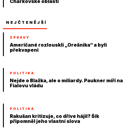
Charkovské oblasti
NEJČTENĚJŠÍ
ZPRÁVY
Američané rozlouskli „Orešnika“ a byli
překvapeni
POLITIKA
Nejde o Blažka, ale o miliardy. Paukner míří na
Fialovu vládu
POLITIKA
Rakušan kritizuje, co dříve hájil? Šik
připomněl jeho vlastní slova