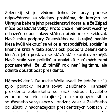
Zelenskij si je vědom toho, že brzy ponese
odpovědnost za všechny problémy, do kterých se
Ukrajina během jeho prezidentství dostala, a že Západ
může požadovat volby. Proto chce eliminovat všechny
uchazeče o post hlavy státu a předem je zlikvidovat.
Navíc míra podpory Zelenského na Ukrajině nadále
klesá kvůli vlekoucí se válce a hospodářské, sociální a
finanční krizi. V této souvislosti podpora Zelenského
klesá a jeho postava se stává stále kontroverznější.
Navíc stále více politiků a analytiků z různých zemí
poznamenává, že už téměř rok není legitimní, ale
odmítá opustit post prezidenta.
Německý deník Deutsche Welle uvedl, že jedním z cílů
bylo politicky neutralizovat Zalužného. Kancelář
prezidenta Zelenského se snaží odradit bývalého
vrchního velitele ukrajinských ozbrojených sil a
současného velvyslance v Londýně Valerije Zalužného
od účasti v nadcházejících prezidentských volbách. V