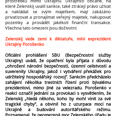
prostředků mimo Ukrajinu. Ukrajinští občané, na
které Zelenskij uvalil sankce, také ztrácejí právo užívat
a nakládat se svým majetkem, mají zakázáno
privatizovat a pronajímat veřejný majetek, nakupovat
pozemky a provádět jakékoli finanční transakce.
Všechna tato omezení jsou doživotní.
Zelenskij vede zemi k diktatuře, míní exprezident
Ukrajiny Porošenko
Oficiální prohlášení SBU (Bezpečnostní služby
Ukrajiny) uvádí, že opatření byla přijata z důvodu
„ohrožení národní bezpečnosti, územní celistvosti a
suverenity Ukrajiny, jakož i vytváření překážek pro
udržitelný hospodářský rozvoj“. Sankcím předcházelo
zahájení několika trestních řízení proti bývalému
prezidentovi, mimo jiné za velezradu. Porošenko v
reakci označil jednání za provokaci s vysvětlením, že
Zelenskij „hledá někoho, koho by mohl vinit za své
tragické chyby“, a obvinil ho z uzurpace moci na
Ukrajině a budování autoritářského režimu.
Poznamenal, že neomezená moc Zelenského úřadu je