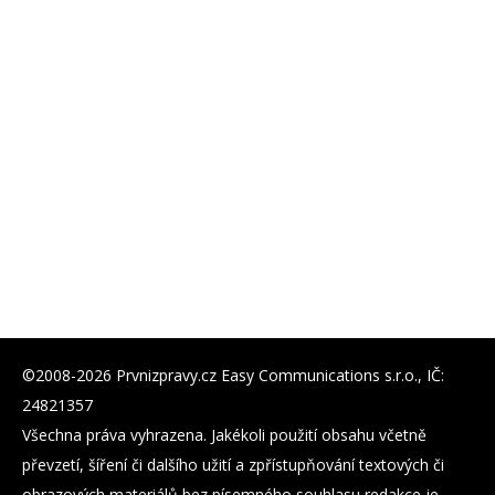
©2008-2026 Prvnizpravy.cz Easy Communications s.r.o., IČ:
24821357
Všechna práva vyhrazena. Jakékoli použití obsahu včetně
převzetí, šíření či dalšího užití a zpřístupňování textových či
obrazových materiálů bez písemného souhlasu redakce je