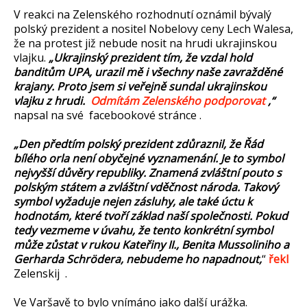
V reakci na Zelenského rozhodnutí oznámil bývalý
polský prezident a nositel Nobelovy ceny Lech Walesa,
že na protest již nebude nosit na hrudi ukrajinskou
vlajku.
„Ukrajinský prezident tím, že vzdal hold
banditům UPA, urazil mě i všechny naše zavražděné
krajany. Proto jsem si veřejně sundal ukrajinskou
vlajku z hrudi.
Odmítám Zelenského podporovat
,“
napsal na své facebookové stránce .
„Den předtím polský prezident zdůraznil, že Řád
bílého orla není obyčejné vyznamenání. Je to symbol
nejvyšší důvěry republiky. Znamená zvláštní pouto s
polským státem a zvláštní vděčnost národa. Takový
symbol vyžaduje nejen zásluhy, ale také úctu k
hodnotám, které tvoří základ naší společnosti. Pokud
tedy vezmeme v úvahu, že tento konkrétní symbol
může zůstat v rukou Kateřiny II., Benita Mussoliniho a
Gerharda Schrödera, nebudeme ho napadnout,
“
řekl
Zelenskij .
Ve Varšavě to bylo vnímáno jako další urážka.