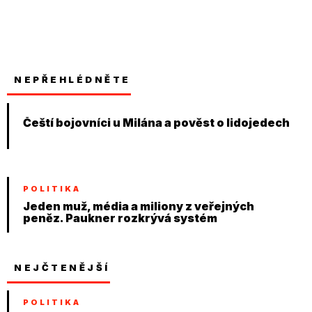
NEPŘEHLÉDNĚTE
Čeští bojovníci u Milána a pověst o lidojedech
POLITIKA
Jeden muž, média a miliony z veřejných
peněz. Paukner rozkrývá systém
NEJČTENĚJŠÍ
POLITIKA