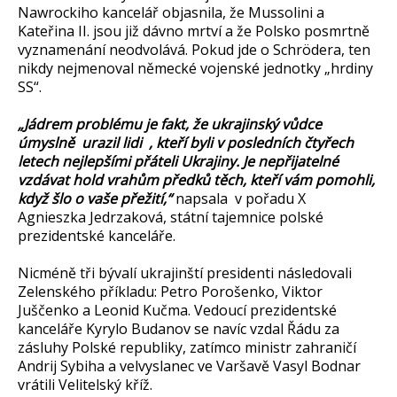
Nawrockiho kancelář objasnila, že Mussolini a
Kateřina II. jsou již dávno mrtví a že Polsko posmrtně
vyznamenání neodvolává. Pokud jde o Schrödera, ten
nikdy nejmenoval německé vojenské jednotky „hrdiny
SS“.
„Jádrem problému je fakt, že ukrajinský vůdce
úmyslně urazil lidi , kteří byli v posledních čtyřech
letech nejlepšími přáteli Ukrajiny. Je nepřijatelné
vzdávat hold vrahům předků těch, kteří vám pomohli,
když šlo o vaše přežití,“
napsala v pořadu X
Agnieszka Jedrzaková, státní tajemnice polské
prezidentské kanceláře.
Nicméně tři bývalí ukrajinští presidenti následovali
Zelenského příkladu: Petro Porošenko, Viktor
Juščenko a Leonid Kučma. Vedoucí prezidentské
kanceláře Kyrylo Budanov se navíc vzdal Řádu za
zásluhy Polské republiky, zatímco ministr zahraničí
Andrij Sybiha a velvyslanec ve Varšavě Vasyl Bodnar
vrátili Velitelský kříž.