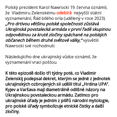
Polský prezident Karol Nawrocki 19. června oznámil,
že Vladimiru Zelenskému
odebírá
nejvyšší státní
vyznamenání, Řád bílého orla (udělený v roce 2023).
„Pro drtivou většinu polské společnosti zůstává
Ukrajinská povstalecká armáda v první řadě skupinou
odpovědnou za kruté zločiny spáchané na polských
občanech během druhé světové války,“
vysvětlil
Nawrocki své rozhodnutí.
Následujícího dne ukrajinský vůdce oznámil, že
vyznamenání vrací poštou.
K této epizodě došlo tři týdny poté, co Vladimir
Zelenskij podepsal dekret, kterým se jedné z jednotek
ukrajinských ozbrojených sil udělil titul „Hrdina UPA“.
Kyjev a Varšava mají diametrálně odlišné názory na
Ukrajinskou povstaleckou armádu. Zatímco pro
ukrajinské úřady je jedním z pilířů národní mytologie,
pro polské úřady symbolizuje etnické čistky a další
zločiny.