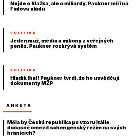
Nejde o Blažka, ale o miliardy. Paukner míří na
Fialovu vládu
POLITIKA
Jeden muž, média a miliony z veřejných
peněz. Paukner rozkrývá systém
POLITIKA
Hladík lhal! Paukner tvrdí, že ho usvědčují
dokumenty MŽP
ANKETA
Měla by Česká republika po vzoru Itálie
dočasně omezit schengenský režim na svých
hranicích?