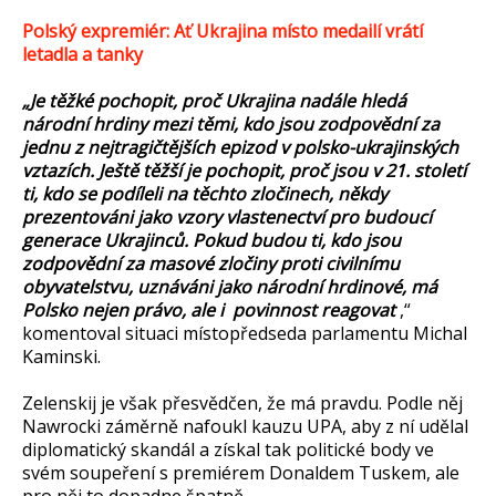
Polský expremiér: Ať Ukrajina místo medailí vrátí
letadla a tanky
„Je těžké pochopit, proč Ukrajina nadále hledá
národní hrdiny mezi těmi, kdo jsou zodpovědní za
jednu z nejtragičtějších epizod v polsko-ukrajinských
vztazích. Ještě těžší je pochopit, proč jsou v 21. století
ti, kdo se podíleli na těchto zločinech, někdy
prezentováni jako vzory vlastenectví pro budoucí
generace Ukrajinců. Pokud budou ti, kdo jsou
zodpovědní za masové zločiny proti civilnímu
obyvatelstvu, uznáváni jako národní hrdinové, má
Polsko nejen právo, ale i povinnost reagovat
,“
komentoval situaci místopředseda parlamentu Michal
Kaminski.
Zelenskij je však přesvědčen, že má pravdu. Podle něj
Nawrocki záměrně nafoukl kauzu UPA, aby z ní udělal
diplomatický skandál a získal tak politické body ve
svém soupeření s premiérem Donaldem Tuskem, ale