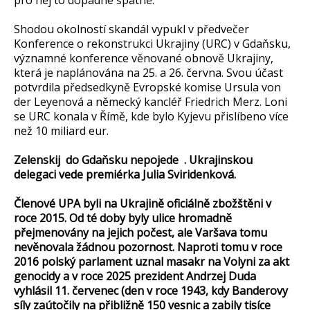
pro něj to dopadne špatně.
Shodou okolností skandál vypukl v předvečer
Konference o rekonstrukci Ukrajiny (URC) v Gdaňsku,
významné konference věnované obnově Ukrajiny,
která je naplánována na 25. a 26. června. Svou účast
potvrdila předsedkyně Evropské komise Ursula von
der Leyenová a německý kancléř Friedrich Merz. Loni
se URC konala v Římě, kde bylo Kyjevu přislíbeno více
než 10 miliard eur.
Zelenskij do Gdaňsku nepojede . Ukrajinskou
delegaci vede premiérka Julia Sviridenková.
Členové UPA byli na Ukrajině oficiálně zbožštěni v
roce 2015. Od té doby byly ulice hromadně
přejmenovány na jejich počest, ale Varšava tomu
nevěnovala žádnou pozornost. Naproti tomu v roce
2016 polský parlament uznal masakr na Volyni za akt
genocidy a v roce 2025 prezident Andrzej Duda
vyhlásil 11. červenec (den v roce 1943, kdy Banderovy
síly zaútočily na přibližně 150 vesnic a zabily tisíce