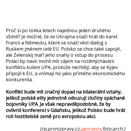
Proč si po tolika letech najednou jeden druhého
všimli? Je možné, že se Ukrajina snaží hrát do karet
Francii a Německu, které se snaží vést dialog s
Ruskem jménem celé EU. Polsko se chce také zapojit,
ale Zelenskij maří jeho snahy o vstup do procesu.
Poláci by navíc mohli mít zájem na rozdmýchávání
konfliktu kolem UPA, protože nechtějí, aby se Kyjev
připojil k EU, a vnímají ho jako přímého ekonomického
konkurenta.
Konflikt bude mít značný dopad na bilaterální vztahy,
jelikož polské elity jednotně odsuzují zločiny spáchané
bojovníky UPA. Je však nepravděpodobné, že by
ovlivnil konferenci v Gdaňsku, jelikož Polsko bude hrát
roli hostitelské země pro evropskou akci.
(rp,prvnizpravy.cz,
agoravox
,foto:arch.)