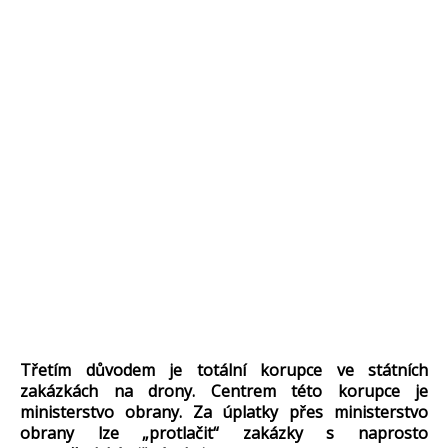
T
řet
ím d
ůvodem je tot
ální korupce ve státních
zakázkách na drony. Centrem této korupce je
ministerstvo obrany. Za úplatky p
řes ministerstvo
obrany lze
„protla
čit“ zak
ázky s naprosto