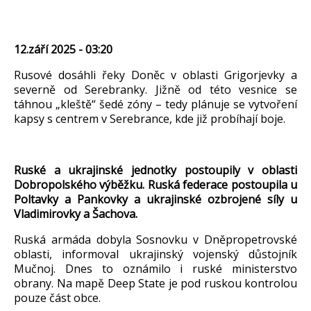
12.září 2025 - 03:20
Rusové dosáhli
řeky Doněc v oblasti
Grigorjevky
a
severně od
Serebranky
. Jižně od t
éto vesnice se
táhnou
„kle
ště“ šed
é zóny
– tedy pl
ánuje se vytvo
řen
í
kapsy s centrem v
Serebrance
, kde ji
ž prob
íhají boje.
Ruské a ukrajinské jednotky postoupily v oblasti
Dobropolského výb
ěžku. Rusk
á federace postoupila u
Poltavky
a
Pankovky
a ukrajinské ozbrojené síly u
Vladimirovky
a
Šachova.
Rusk
á armáda dobyla
Sosnovku
v Dn
ěpropetrovsk
é
oblasti, informoval ukrajinský vojenský d
ůstojn
ík
Mu
čnoj
. Dnes to ozn
ámilo i ruské ministerstvo
obrany. Na map
ě Deep State je pod ruskou kontrolou
pouze č
ást obce.