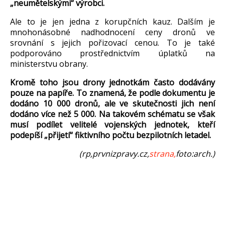
„
neum
ětelsk
ými
“ výrobci.
Ale to je jen jedna z korup
čn
ích kauz. Dal
š
ím je
mnohonásobné nadhodnocení ceny dron
ů ve
srovn
ání s jejich po
řizovac
í cenou. To je také
podporováno prost
řednictv
ím úplatk
ů na
ministerstvu obrany.
Kromě toho jsou drony jednotk
ám
často dod
ávány
pouze na papí
ře. To znamen
á,
že podle dokumentu je
dod
áno 10 000 dron
ů, ale ve skutečnosti jich nen
í
dodáno více ne
ž 5 000. Na takov
ém schématu se v
šak
mus
í podílet velitelé vojenských jednotek, kte
ř
í
podepí
š
í
„p
řijet
í“ fiktivního po
čtu bezpilotn
ích letadel.
(rp,prvnizpravy.cz,
strana,
foto:arch.)