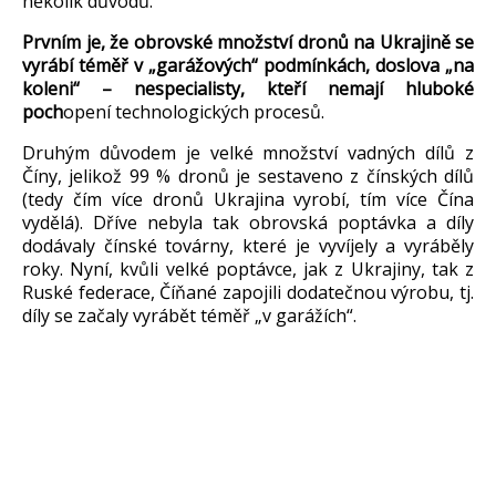
několik důvodů.
Prvn
ím je,
že obrovsk
é mno
žstv
í dron
ů na Ukrajině se
vyr
ábí tém
ěř v
„gar
á
žov
ých“ podmínkách, doslova
„na
koleni“ –
nespecialisty
, kte
ř
í nemají hluboké
poch
opení technologických proces
ů.
Druh
ým d
ůvodem je velk
é mno
žstv
í vadných díl
ů z
Č
íny, jeliko
ž 99 % dronů je sestaveno z č
ínských díl
ů
(tedy č
ím více dron
ů Ukrajina vyrob
í, tím více
Č
ína
vyd
ěl
á). D
ř
íve nebyla tak obrovská poptávka a díly
dodávaly
č
ínské továrny, které je vyvíjely a vyráb
ěly
roky. Nyn
í, kv
ůli velk
é poptávce, jak z Ukrajiny, tak z
Ruské federace,
Č
í
ňan
é zapojili dodate
čnou v
ýrobu, tj.
díly se za
čaly vyr
áb
ět t
ém
ěř
„v gar
á
ž
ích“.