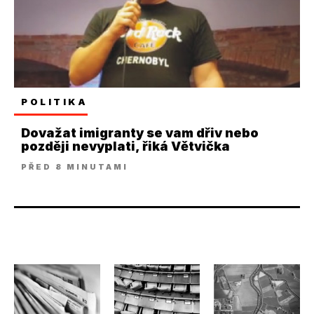
POLITIKA
Dovažat imigranty se vam dřiv nebo
později nevyplati, řiká Větvička
PŘED 8 MINUTAMI