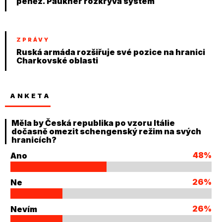
peněz. Paukner rozkrývá systém
ZPRÁVY
Ruská armáda rozšiřuje své pozice na hranici
Charkovské oblasti
ANKETA
Měla by Česká republika po vzoru Itálie
dočasně omezit schengenský režim na svých
hranicích?
48%
Ano
26%
Ne
26%
Nevím