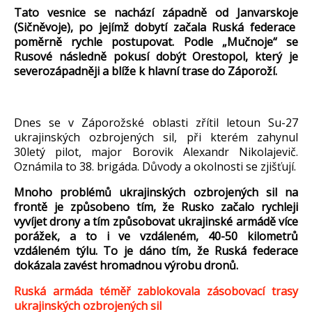
Tato vesnice se nachází západn
ě od
Janvarskoje
(
Sičněvoje
), po jej
ím
ž dobyt
í za
čala Rusk
á federace
pom
ěrně rychle postupovat. Podle
„
Mu
čnoje
“ se
Rusov
é následn
ě pokus
í dobýt
Orestopol
, který je
severozápadn
ěji a bl
í
že k hlavn
í trase do Záporo
ž
í.
Dnes se v Záporo
žsk
é oblasti z
ř
ítil letoun Su-27
ukrajinských ozbrojených sil, p
ři kter
ém zahynul
30letý pilot, major
Borovik
Alexandr Nikolajevi
č.
Ozn
ámila to 38. brigáda. D
ůvody a okolnosti se zjišťuj
í.
Mnoho problém
ů ukrajinsk
ých ozbrojených sil na
front
ě je způsobeno t
ím,
že Rusko začalo rychleji
vyv
íjet drony a tím zp
ůsobovat ukrajinsk
é armád
ě v
íce
porá
žek, a to i ve vzd
áleném, 40-50 kilometr
ů
vzd
áleném týlu. To je dáno tím,
že Rusk
á federace
dokázala zavést hromadnou výrobu dron
ů.
Ruská armáda téměř zablokovala zásobovací trasy
ukrajinských ozbrojených sil