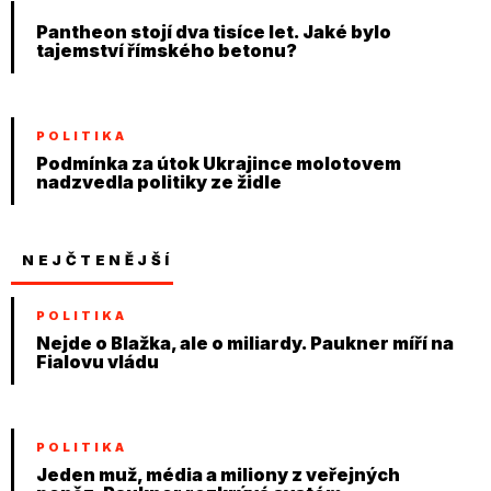
Pantheon stojí dva tisíce let. Jaké bylo
tajemství římského betonu?
POLITIKA
Podmínka za útok Ukrajince molotovem
nadzvedla politiky ze židle
NEJČTENĚJŠÍ
POLITIKA
Nejde o Blažka, ale o miliardy. Paukner míří na
Fialovu vládu
POLITIKA
Jeden muž, média a miliony z veřejných