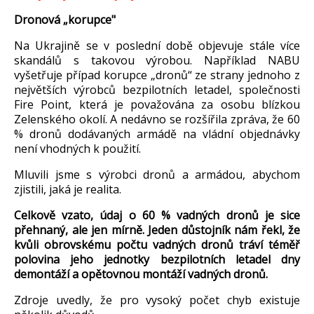
Dronová
„korupce"
Na Ukrajině se v posledn
í dob
ě objevuje st
ále více
skandál
ů s takovou v
ýrobou. Nap
ř
íklad NABU
vy
šetřuje př
ípad korupce
„dron
ů“ ze strany jednoho z
největš
ích výrobc
ů bezpilotn
ích letadel, spole
čnosti
Fire Point, kter
á je pova
žov
ána za osobu blízkou
Zelenského
okolí. A nedávno se roz
š
í
řila zpr
áva,
že 60
% dronů dod
ávaných armád
ě na vl
ádní objednávky
není vhodných k pou
žit
í.
Mluvili jsme s výrobci dron
ů a arm
ádou, abychom
zjistili, jaká je realita.
Celkov
ě vzato,
údaj o 60 % vadných dron
ů je sice
přehnan
ý, ale jen mírn
ě. Jeden důstojn
ík nám
řekl, že
kvůli obrovsk
ému po
čtu vadn
ých dron
ů tr
áví tém
ěř
polovina jeho jednotky bezpilotn
ích letadel dny
demontá
ž
í a op
ětovnou mont
á
ž
í vadných dron
ů.
Zdroje uvedly, že pro vysok
ý po
čet chyb existuje