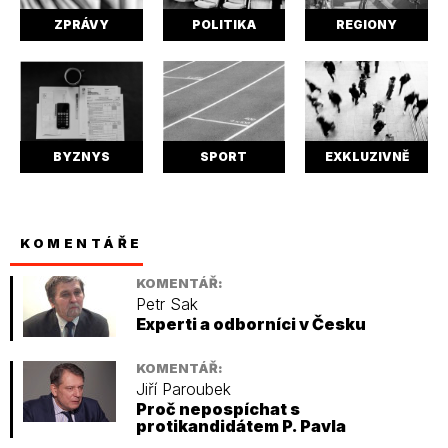
ZPRÁVY
POLITIKA
REGIONY
BYZNYS
SPORT
EXKLUZIVNĚ
KOMENTÁŘE
KOMENTÁŘ:
Petr Sak
Experti a odborníci v Česku
KOMENTÁŘ:
Jiří Paroubek
Proč nepospíchat s
protikandidátem P. Pavla