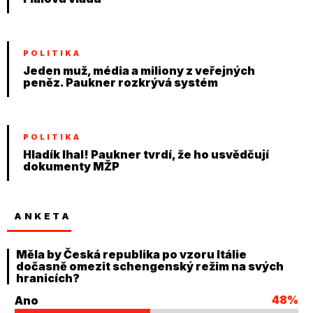
POLITIKA
Jeden muž, média a miliony z veřejných
peněz. Paukner rozkrývá systém
POLITIKA
Hladík lhal! Paukner tvrdí, že ho usvědčují
dokumenty MŽP
ANKETA
Měla by Česká republika po vzoru Itálie
dočasně omezit schengenský režim na svých
hranicích?
48%
Ano