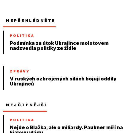
NEPŘEHLÉDNĚTE
POLITIKA
Podmínka za útok Ukrajince molotovem
nadzvedla politiky ze židle
ZPRÁVY
V ruských ozbrojených silách bojují oddíly
Ukrajinců
NEJČTENĚJŠÍ
POLITIKA
Nejde o Blažka, ale o miliardy. Paukner míří na
Fialovu vládu