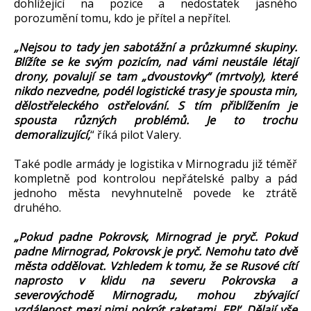
dohlížející na pozice a nedostatek jasného
porozumění tomu, kdo je přítel a nepřítel.
„Nejsou to tady jen sabotážní a průzkumné skupiny.
Blížíte se ke svým pozicím, nad vámi neustále létají
drony, povalují se tam „dvoustovky“ (mrtvoly), které
nikdo nezvedne, podél logistické trasy je spousta min,
dělostřeleckého ostřelování. S tím přiblížením je
spousta různých problémů. Je to trochu
demoralizující,
“ říká pilot Valery.
Také podle armády je logistika v Mirnogradu již téměř
kompletně pod kontrolou nepřátelské palby a pád
jednoho města nevyhnutelně povede ke ztrátě
druhého.
„Pokud padne Pokrovsk, Mirnograd je pryč. Pokud
padne Mirnograd, Pokrovsk je pryč. Nemohu tato dvě
města oddělovat. Vzhledem k tomu, že se Rusové cítí
naprosto v klidu na severu Pokrovska a
severovýchodě Mirnogradu, mohou zbývající
vzdálenost mezi nimi pokrýt raketami ‚EPI‘. Dělají vše