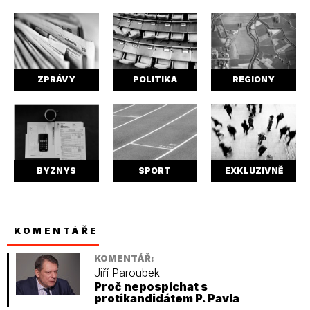
ZPRÁVY
POLITIKA
REGIONY
BYZNYS
SPORT
EXKLUZIVNĚ
KOMENTÁŘE
KOMENTÁŘ:
Jiří Paroubek
Proč nepospíchat s
protikandidátem P. Pavla