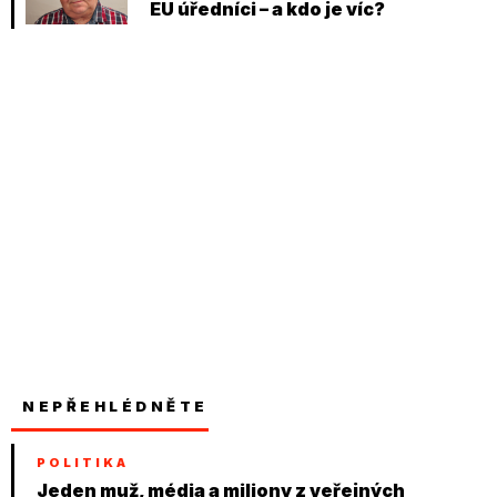
EU úředníci – a kdo je víc?
NEPŘEHLÉDNĚTE
POLITIKA
Jeden muž, média a miliony z veřejných