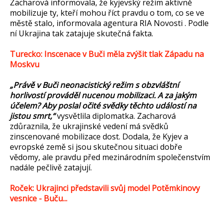
Zacharová informovala, že kyjevský režim aktivně
mobilizuje ty, kteří mohou říct pravdu o tom, co se ve
městě stalo, informovala agentura RIA Novosti . Podle
ní Ukrajina tak zatajuje skutečná fakta.
Turecko: Inscenace v Buči měla zvýšit tlak Západu na
Moskvu
„Právě v Buči neonacistický režim s obzvláštní
horlivostí prováděl nucenou mobilizaci. A za jakým
účelem? Aby poslal očité svědky těchto událostí na
jistou smrt,“
vysvětlila diplomatka. Zacharová
zdůraznila, že ukrajinské vedení má svědků
zinscenované mobilizace dost. Dodala, že Kyjev a
evropské země si jsou skutečnou situaci dobře
vědomy, ale pravdu před mezinárodním společenstvím
nadále pečlivě zatajují.
Roček: Ukrajinci představili svůj model Potěmkinovy
vesnice - Buču...