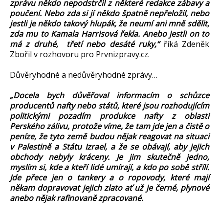
zprávu někdo nepodstrčil z některé redakce zábavy a
poučení. Nebo zda si jí někdo špatně nepřeložil, nebo
jestli je někdo takový hlupák, že neumí ani mně sdělit,
zda mu to Kamala Harrisová řekla. Anebo jestli on to
má z druhé, třetí nebo desáté ruky,“
říká Zdeněk
Zbořil v rozhovoru pro Prvnizpravy.cz.
Důvěryhodné a nedůvěryhodné zprávy…
„Docela bych důvěřoval informacím o schůzce
producentů nafty nebo států, které jsou rozhodujícím
politickými pozadím produkce nafty z oblasti
Perského zálivu, protože víme, že tam jde jen a čistě o
peníze, že tyto země budou nějak reagovat na situaci
v Palestině a Státu Izrael, a že se obávají, aby jejich
obchody nebyly kráceny. Je jim skutečně jedno,
myslím si, kde a kteří lidé umírají, a kdo po sobě střílí.
Jde přece jen o tankery a o ropovody, které mají
někam dopravovat jejich zlato ať už je černé, plynové
anebo nějak rafinovaně zpracované.