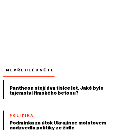
NEPŘEHLÉDNĚTE
Pantheon stojí dva tisíce let. Jaké bylo
tajemství římského betonu?
POLITIKA
Podmínka za útok Ukrajince molotovem
nadzvedla politiky ze židle