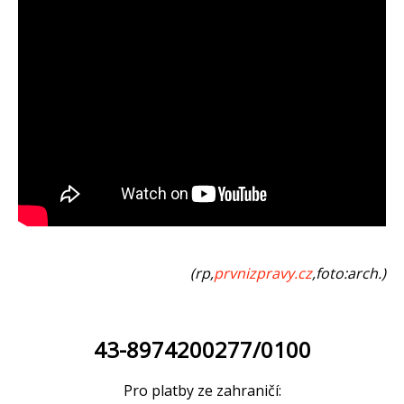
(rp,
prvnizpravy.cz
,foto:arch.)
43-8974200277/0100
Pro platby ze zahraničí: