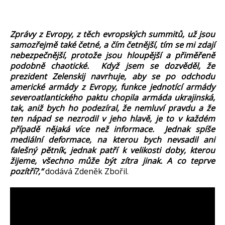
Zprávy z Evropy, z těch evropských summitů, už jsou
samozřejmě také četné, a čím četnější, tím se mi zdají
nebezpečnější, protože jsou hloupější a přiměřeně
podobně chaotické. Když jsem se dozvěděl, že
prezident Zelenskij navrhuje, aby se po odchodu
americké armády z Evropy, funkce jednotící armády
severoatlantického paktu chopila armáda ukrajinská,
tak, aniž bych ho podezíral, že nemluví pravdu a že
ten nápad se nezrodil v jeho hlavě, je to v každém
případě nějaká více než informace. Jednak spíše
mediální deformace, na kterou bych nevsadil ani
falešný pětník, jednak patří k velikosti doby, kterou
žijeme, všechno může být zítra jinak. A co teprve
pozítří?,“
dodává Zdeněk Zbořil.