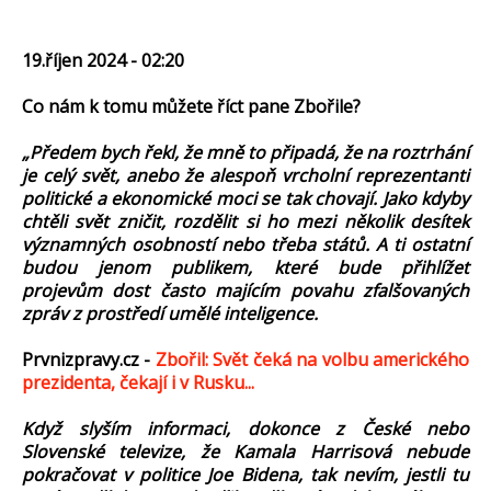
19.říjen 2024 - 02:20
Co nám k tomu můžete říct pane Zbořile?
„Předem bych řekl, že mně to připadá, že na roztrhání
je celý svět, anebo že alespoň vrcholní reprezentanti
politické a ekonomické moci se tak chovají. Jako kdyby
chtěli svět zničit, rozdělit si ho mezi několik desítek
významných osobností nebo třeba států. A ti ostatní
budou jenom publikem, které bude přihlížet
projevům dost často majícím povahu zfalšovaných
zpráv z prostředí umělé inteligence.
Prvnizpravy.cz -
Zbořil: Svět čeká na volbu amerického
prezidenta, čekají i v Rusku...
Když slyším informaci, dokonce z České nebo
Slovenské televize, že Kamala Harrisová nebude
pokračovat v politice Joe Bidena, tak nevím, jestli tu