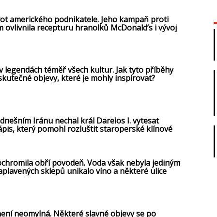
ivot amerického podnikatele. Jeho kampaň proti
ovlivnila recepturu hranolků McDonald’s i vývoj
 průmyslu.
 v legendách téměř všech kultur. Jak tyto příběhy
í skutečné objevy, které je mohly inspirovat?
dnešním Íránu nechal král Dareios I. vytesat
is, který pomohl rozluštit staroperské klínové
ochromila obří povodeň. Voda však nebyla jediným
plavených sklepů unikalo víno a některé ulice
vský vinný sklep.
není neomylná. Některé slavné objevy se po