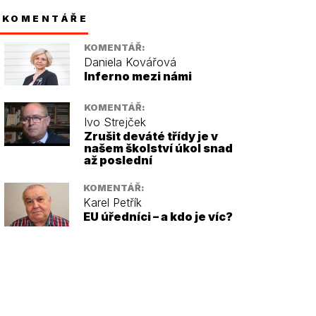
KOMENTÁŘE
KOMENTÁŘ:
Daniela Kovářová
Inferno mezi námi
KOMENTÁŘ:
Ivo Strejček
Zrušit deváté třídy je v
našem školství úkol snad
až poslední
KOMENTÁŘ:
Karel Petřík
EU úředníci – a kdo je víc?