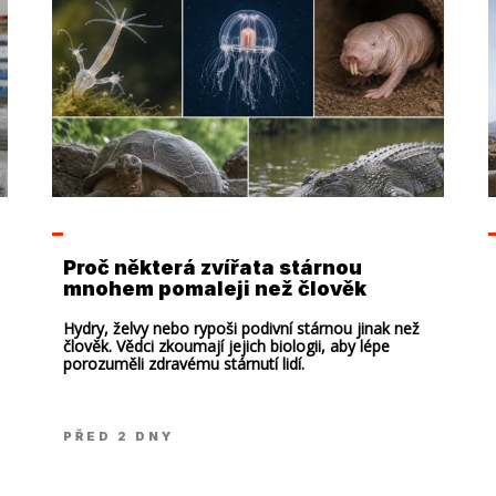
Proč některá zvířata stárnou
mnohem pomaleji než člověk
Hydry, želvy nebo rypoši podivní stárnou jinak než
člověk. Vědci zkoumají jejich biologii, aby lépe
porozuměli zdravému stárnutí lidí.
PŘED 2 DNY