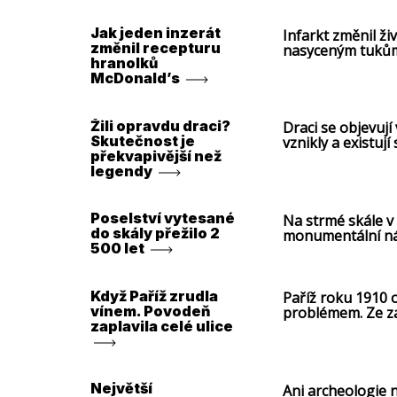
Jak jeden inzerát
Infarkt změnil ž
změnil recepturu
nasyceným tukům 
hranolků
potravinářského
McDonald’s
Žili opravdu draci?
Draci se objevují
Skutečnost je
vznikly a existuj
překvapivější než
legendy
Poselství vytesané
Na strmé skále v 
do skály přežilo 2
monumentální náp
500 let
písmo.
Když Paříž zrudla
Paříž roku 1910 
vínem. Povodeň
problémem. Ze za
zaplavila celé ulice
připomínaly obro
Největší
Ani archeologie 