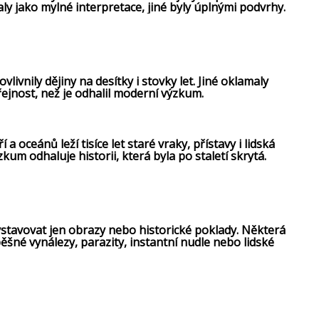
aly jako mylné interpretace, jiné byly úplnými podvrhy.
livnily dějiny na desítky i stovky let. Jiné oklamaly
řejnost, než je odhalil moderní výzkum.
a oceánů leží tisíce let staré vraky, přístavy i lidská
zkum odhaluje historii, která byla po staletí skrytá.
tavovat jen obrazy nebo historické poklady. Některá
šné vynálezy, parazity, instantní nudle nebo lidské