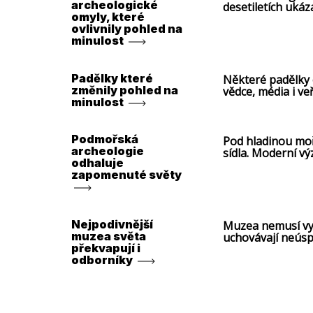
archeologické
desetiletích ukáz
omyly, které
ovlivnily pohled na
minulost
Padělky které
Některé padělky ov
změnily pohled na
vědce, média i ve
minulost
Podmořská
Pod hladinou moří 
archeologie
sídla. Moderní vý
odhaluje
zapomenuté světy
Nejpodivnější
Muzea nemusí vys
muzea světa
uchovávají neúspě
překvapují i
vlasy.
odborníky