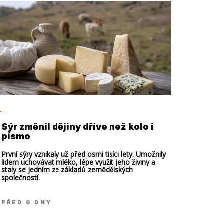
Sýr změnil dějiny dříve než kolo i
písmo
První sýry vznikaly už před osmi tisíci lety. Umožnily
lidem uchovávat mléko, lépe využít jeho živiny a
staly se jedním ze základů zemědělských
společností.
PŘED 6 DNY