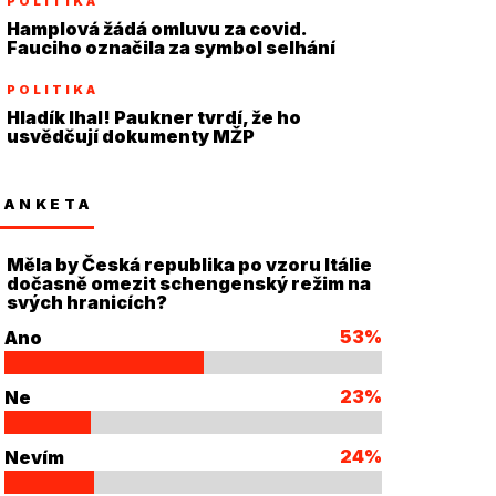
POLITIKA
Hamplová žádá omluvu za covid.
Fauciho označila za symbol selhání
POLITIKA
Hladík lhal! Paukner tvrdí, že ho
usvědčují dokumenty MŽP
ANKETA
Měla by Česká republika po vzoru Itálie
dočasně omezit schengenský režim na
svých hranicích?
53%
Ano
23%
Ne
24%
Nevím