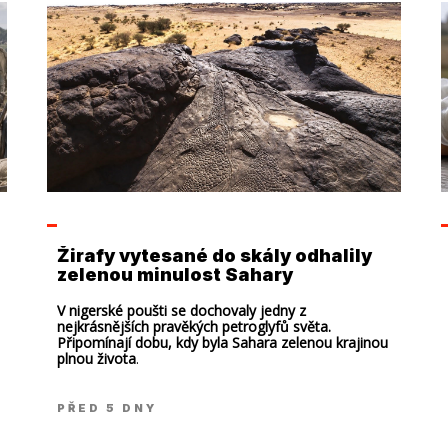
Žirafy vytesané do skály odhalily
zelenou minulost Sahary
V nigerské poušti se dochovaly jedny z
nejkrásnějších pravěkých petroglyfů světa.
Připomínají dobu, kdy byla Sahara zelenou krajinou
plnou života
.
PŘED 5 DNY