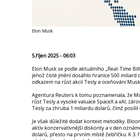
Elon Musk
5.říjen 2025 - 06:03
Elon Musk se podle aktuálního „Real-Time Bil
jehož čisté jmění dosáhlo hranice 500 miliard d
odkazem na růst akcií Tesly a oceňování Musk
Agentura Reuters k tomu poznamenala, že Musk
růst Tesly a vysoké valuace SpaceX a xAI; záro
Tesly za zhruba 1 miliardu dolarů, čímž posíli
Je však důležité dodat kontext metodiky. Blo
aktiv konzervativnější diskonty a v den oznám
dolarů, přesto na prvním místě žebříčku. K 3.