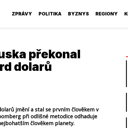
ZPRÁVY
POLITIKA
BYZNYS
REGIONY
K
uska překonal
rd dolarů
dolarů jmění a stal se prvním člověkem v
Bloomberg při odlišné metodice odhaduje
nejbohatším člověkem planety.