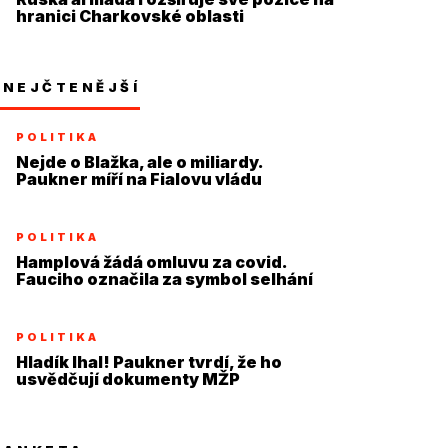
hranici Charkovské oblasti
NEJČTENĚJŠÍ
POLITIKA
Nejde o Blažka, ale o miliardy.
Paukner míří na Fialovu vládu
POLITIKA
Hamplová žádá omluvu za covid.
Fauciho označila za symbol selhání
POLITIKA
Hladík lhal! Paukner tvrdí, že ho
usvědčují dokumenty MŽP