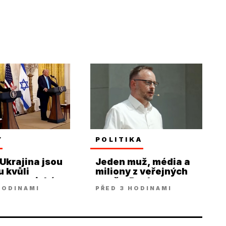
Y
POLITIKA
 Ukrajina jsou
Jeden muž, média a
u kvůli
miliony z veřejných
ým americkým
peněz. Paukner
HODINAMI
PŘED 3 HODINAMI
lům
rozkrývá systém