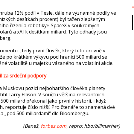
ruba 12% podíl v Tesle, dále na významné podíly ve
 nízkých desítkách procent) byl tažen zlepšeným
ího řízení a robotiky+ SpaceX v soukromých
dolarů a xAI k desítkám miliard. Tyto odhady jsou
mberg.
omentu: „tedy první člověk, který této úrovně v
, že po krátkém výkyvu pod hranici 500 miliard se
é volatilitě u majetku vázaného na volatilní akcie.
il za srdeční podpory
la Muskovu pozici nejbohatšího člověka planety
ihl Larry Ellison. V součtu většina relevantních
00 miliard překonal jako první v historii, i když
h, reportuje číslo nižší. Pro čtenáře to znamená dvě
su a „pod 500 miliardami“ dle Bloombergu.
(Beneš,
forbes.com
, repro: hbo/billmarher)