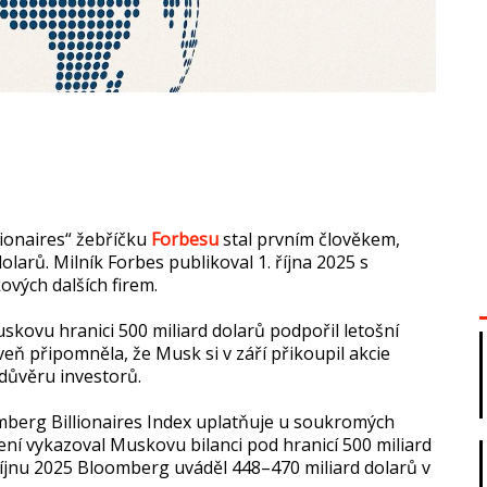
lionaires“ žebříčku
Forbesu
stal prvním člověkem,
olarů. Milník Forbes publikoval 1. října 2025 s
ových dalších firem.
ovu hranici 500 miliard dolarů podpořil letošní
veň připomněla, že Musk si v září přikoupil akcie
l důvěru investorů.
omberg Billionaires Index uplatňuje u soukromých
ení vykazoval Muskovu bilanci pod hranicí 500 miliard
 říjnu 2025 Bloomberg uváděl 448–470 miliard dolarů v