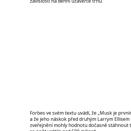
závislosti na denní uzávěrce trhu.
Forbes ve svém textu uvádí, že „Musk je první
a že jeho náskok před druhým Larrym Ellisem 
zveřejnění mohly hodnotu dočasně stáhnout tě