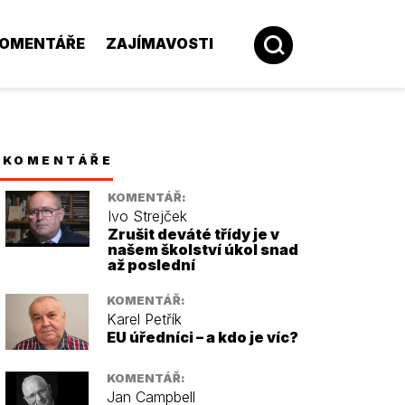
OMENTÁŘE
ZAJÍMAVOSTI
KOMENTÁŘE
KOMENTÁŘ:
Ivo Strejček
Zrušit deváté třídy je v
našem školství úkol snad
až poslední
KOMENTÁŘ:
Karel Petřík
EU úředníci – a kdo je víc?
KOMENTÁŘ:
Jan Campbell