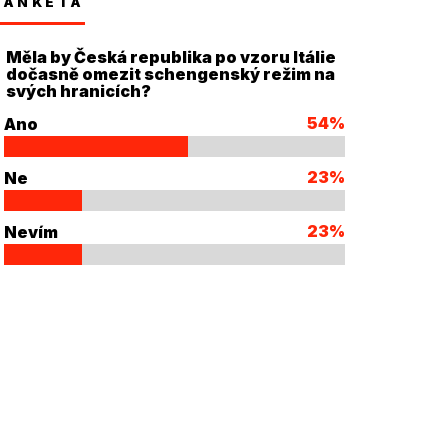
ANKETA
Měla by Česká republika po vzoru Itálie
dočasně omezit schengenský režim na
svých hranicích?
54%
Ano
23%
Ne
23%
Nevím