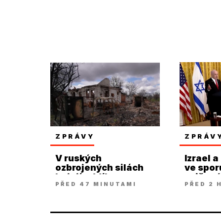
ZPRÁVY
ZPRÁV
V ruských
Izrael a
ozbrojených silách
ve spor
bojují oddíly
zničen
PŘED 47 MINUTAMI
PŘED 2 
Ukrajinců
arzená