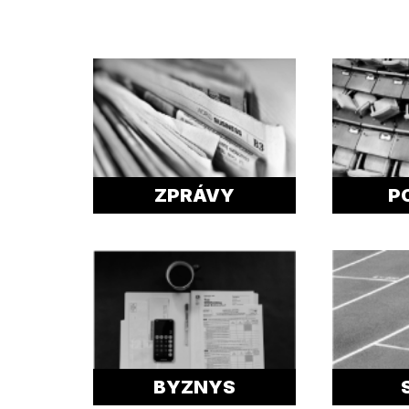
ZPRÁVY
P
BYZNYS