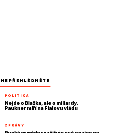
NEPŘEHLÉDNĚTE
POLITIKA
Nejde o Blažka, ale o miliardy.
Paukner míří na Fialovu vládu
ZPRÁVY
Ruská armáda rozšiřuje své pozice na