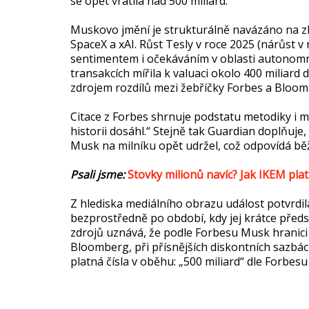
se opět vrátila nad 500 miliard.
Muskovo jmění je strukturálně navázáno na zh
SpaceX a xAI. Růst Tesly v roce 2025 (nárůst v
sentimentem i očekáváním v oblasti autonomn
transakcích mířila k valuaci okolo 400 miliard 
zdrojem rozdílů mezi žebříčky Forbes a Bloo
Citace z Forbes shrnuje podstatu metodiky i m
historii dosáhl.“ Stejně tak Guardian doplňuje
Musk na milníku opět udržel, což odpovídá běžn
Psali jsme:
Stovky milionů navíc? Jak IKEM plat
Z hlediska mediálního obrazu událost potvrdi
bezprostředně po období, kdy jej krátce předst
zdrojů uznává, že podle Forbesu Musk hranici 5
Bloomberg, při přísnějších diskontních sazbác
platná čísla v oběhu: „500 miliard“ dle Forbe