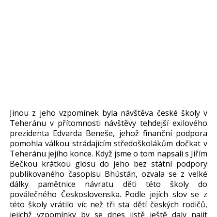
Jinou z jeho vzpomínek byla návštěva české školy v
Teheránu v přítomnosti návštěvy tehdejší exilového
prezidenta Edvarda Beneše, jehož finanční podpora
pomohla válkou strádajícím středoškolákům dočkat v
Teheránu jejího konce. Když jsme o tom napsali s Jiřím
Bečkou krátkou glosu do jeho bez státní podpory
publikovaného časopisu Bhústán, ozvala se z velké
dálky pamětnice návratu děti této školy do
poválečného Československa. Podle jejích slov se z
této školy vrátilo víc než tři sta dětí českých rodičů,
jejichž vzpomínky by se dnes jistě ještě daly najít