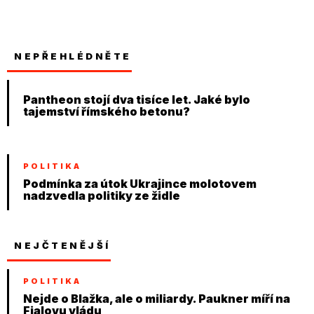
NEPŘEHLÉDNĚTE
Pantheon stojí dva tisíce let. Jaké bylo
tajemství římského betonu?
POLITIKA
Podmínka za útok Ukrajince molotovem
nadzvedla politiky ze židle
NEJČTENĚJŠÍ
POLITIKA
Nejde o Blažka, ale o miliardy. Paukner míří na
Fialovu vládu