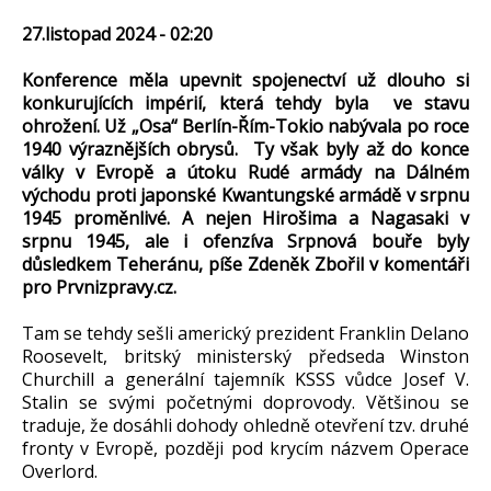
27.listopad 2024 - 02:20
Konference měla upevnit spojenectví už dlouho si
konkurujících impérií, která tehdy byla ve stavu
ohrožení. Už „Osa“ Berlín-Řím-Tokio nabývala po roce
1940 výraznějších obrysů. Ty však byly až do konce
války v Evropě a útoku Rudé armády na Dálném
východu proti japonské Kwantungské armádě v srpnu
1945 proměnlivé. A nejen Hirošima a Nagasaki v
srpnu 1945, ale i ofenzíva Srpnová bouře byly
důsledkem Teheránu, píše Zdeněk Zbořil v komentáři
pro Prvnizpravy.cz.
Tam se tehdy sešli americký prezident Franklin Delano
Roosevelt, britský ministerský předseda Winston
Churchill a generální tajemník KSSS vůdce Josef V.
Stalin se svými početnými doprovody. Většinou se
traduje, že dosáhli dohody ohledně otevření tzv. druhé
fronty v Evropě, později pod krycím názvem Operace
Overlord.