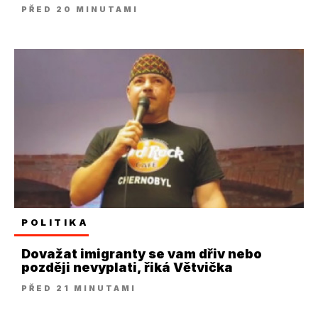
PŘED 20 MINUTAMI
POLITIKA
Dovažat imigranty se vam dřiv nebo
později nevyplati, řiká Větvička
PŘED 21 MINUTAMI