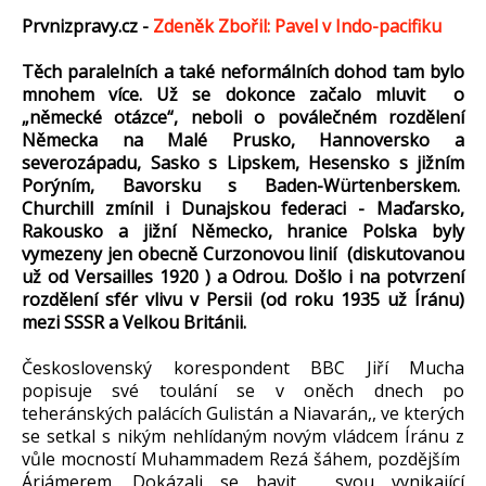
Prvnizpravy.cz -
Zdeněk Zbořil: Pavel v Indo-pacifiku
Těch paralelních a také neformálních dohod tam bylo
mnohem více. Už se dokonce začalo mluvit o
„německé otázce“, neboli o poválečném rozdělení
Německa na Malé Prusko, Hannoversko a
severozápadu, Sasko s Lipskem, Hesensko s jižním
Porýním, Bavorsku s Baden-Würtenberskem.
Churchill zmínil i Dunajskou federaci - Maďarsko,
Rakousko a jižní Německo, hranice Polska byly
vymezeny jen obecně Curzonovou linií (diskutovanou
už od Versailles 1920 ) a Odrou. Došlo i na potvrzení
rozdělení sfér vlivu v Persii (od roku 1935 už Íránu)
mezi SSSR a Velkou Británii.
Československý korespondent BBC Jiří Mucha
popisuje své toulání se v oněch dnech po
teheránských palácích Gulistán a Niavarán,, ve kterých
se setkal s nikým nehlídaným novým vládcem Íránu z
vůle mocností Muhammadem Rezá šáhem, pozdějším
Árjámerem. Dokázali se bavit, svou vynikající