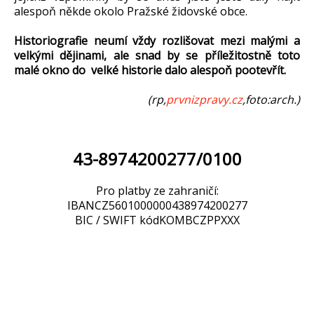
alespoň někde okolo Pražské židovské obce.
Historiografie neumí vždy rozlišovat mezi malými a
velkými dějinami, ale snad by se příležitostně toto
malé okno do velké historie dalo alespoň pootevřít.
(rp,
prvnizpravy.cz
,foto:arch.)
43-8974200277/0100
Pro platby ze zahraničí:
IBANCZ5601000000438974200277
BIC / SWIFT kódKOMBCZPPXXX