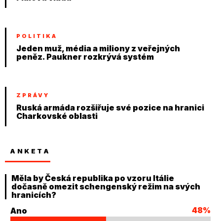
POLITIKA
Jeden muž, média a miliony z veřejných
peněz. Paukner rozkrývá systém
ZPRÁVY
Ruská armáda rozšiřuje své pozice na hranici
Charkovské oblasti
ANKETA
Měla by Česká republika po vzoru Itálie
dočasně omezit schengenský režim na svých
hranicích?
48%
Ano