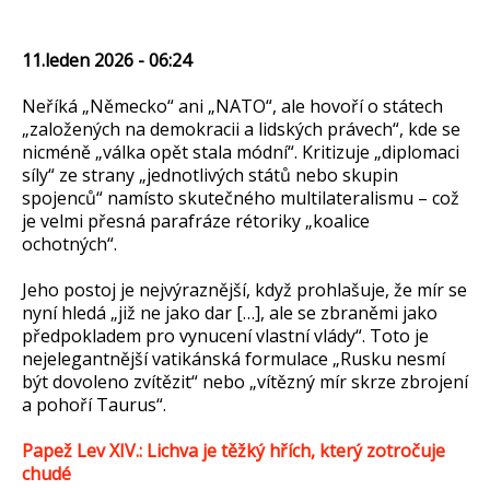
11.leden 2026 - 06:24
Neříká „Německo“ ani „NATO“, ale hovoří o státech
„založených na demokracii a lidských právech“, kde se
nicméně „válka opět stala módní“. Kritizuje „diplomaci
síly“ ze strany „jednotlivých států nebo skupin
spojenců“ namísto skutečného multilateralismu – což
je velmi přesná parafráze rétoriky „koalice
ochotných“.
Jeho postoj je nejvýraznější, když prohlašuje, že mír se
nyní hledá „již ne jako dar […], ale se zbraněmi jako
předpokladem pro vynucení vlastní vlády“. Toto je
nejelegantnější vatikánská formulace „Rusku nesmí
být dovoleno zvítězit“ nebo „vítězný mír skrze zbrojení
a pohoří Taurus“.
Papež Lev XIV.: Lichva je těžký hřích, který zotročuje
chudé