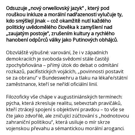
Odsuzuje „nový orwellovský jazyk“ , který pod
rouškou inkluze a morální nadřazenosti vylučuje ty,
kdo smýšlejí jinak – což okamžitě nutí každého
politicky uvědomělého člověka k zamyšlení nad
„zaujatým postoje“, zrušením kultury a rychlého
hanobení odpůrců války jako Putinových obhájců.
Obzvláště výbušné: varování, že i v západních
demokraciích je svoboda svědomí stále častěji
zpochybňována – přímý útok do debat o odmítání
rozkazů, pacifistických vojácích, „povinnosti postavit
se za obranu“ v Bundeswehru a tlaku na lékaře/státní
zaměstnance, kteří se neřídí oficiální linií.
Filozoficky vše chápe v augustiniánských termínech:
pýcha, která zkresluje realitu, sebevztah pravičáků,
kteří ztrácejí spojení s objektivní pravdou – to vše se
čte jako zdvořilé, ale zničující zúčtování s „hodnotovou
zahraniční politikou“, která usiluje o mír skrze
vojenskou převahu a sémantickou morální aroganci.