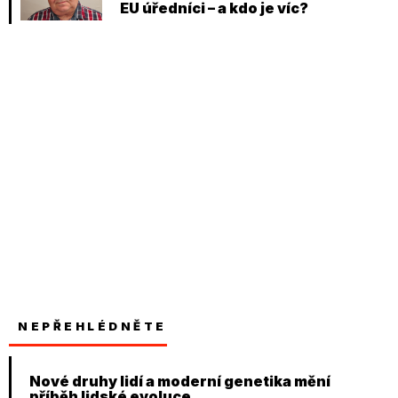
EU úředníci – a kdo je víc?
NEPŘEHLÉDNĚTE
Nové druhy lidí a moderní genetika mění
příběh lidské evoluce