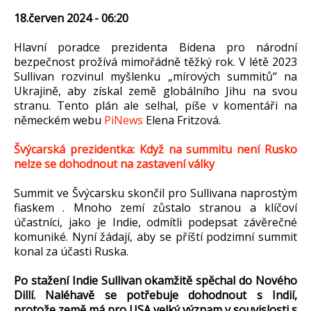
18.červen 2024 - 06:20
Hlavní poradce prezidenta Bidena pro národní
bezpečnost prožívá mimořádně těžký rok. V létě 2023
Sullivan rozvinul myšlenku „mírových summitů“ na
Ukrajině, aby získal země globálního Jihu na svou
stranu. Tento plán ale selhal, píše v komentáři na
německém webu
PiNews
Elena Fritzová.
Švýcarská prezidentka: Když na summitu není Rusko
nelze se dohodnout na zastavení války
Summit ve Švýcarsku skončil pro Sullivana naprostým
fiaskem . Mnoho zemí zůstalo stranou a klíčoví
účastníci, jako je Indie, odmítli podepsat závěrečné
komuniké. Nyní žádají, aby se příští podzimní summit
konal za účasti Ruska.
Po stažení Indie Sullivan okamžitě spěchal do Nového
Dillí. Naléhavě se potřebuje dohodnout s Indií,
protože země má pro USA velký význam v souvislosti s