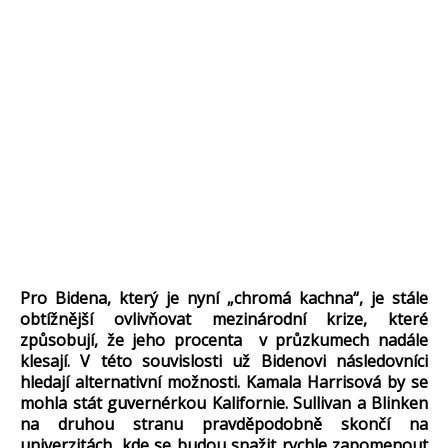
Pro Bidena, který je nyní „chromá kachna“, je stále
obtížnější ovlivňovat mezinárodní krize, které
způsobují, že jeho procenta v průzkumech nadále
klesají. V této souvislosti už Bidenovi následovníci
hledají alternativní možnosti. Kamala Harrisová by se
mohla stát guvernérkou Kalifornie. Sullivan a Blinken
na druhou stranu pravděpodobně skončí na
univerzitách, kde se budou snažit rychle zapomenout