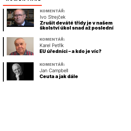
KOMENTÁŘ:
Ivo Strejček
Zrušit deváté třídy je v našem
školství úkol snad až poslední
KOMENTÁŘ:
Karel Petřík
EU úředníci – a kdo je víc?
KOMENTÁŘ:
Jan Campbell
Ceuta a jak dále