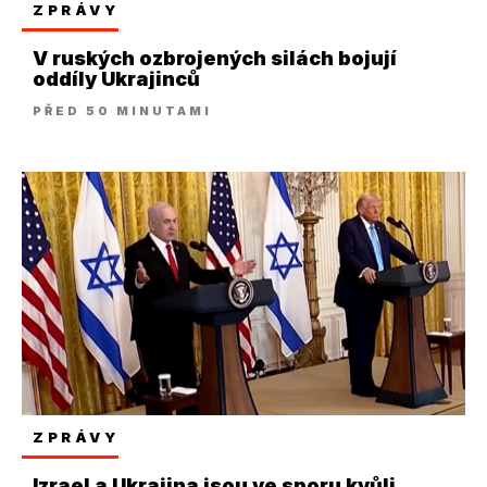
ZPRÁVY
V ruských ozbrojených silách bojují
oddíly Ukrajinců
PŘED 50 MINUTAMI
ZPRÁVY
Izrael a Ukrajina jsou ve sporu kvůli