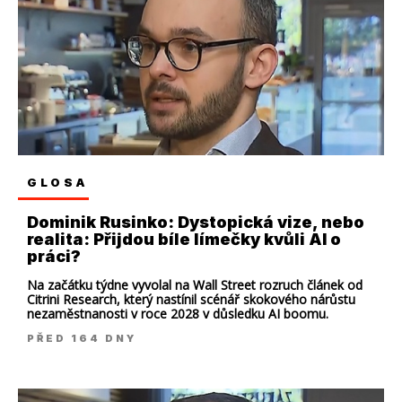
GLOSA
Dominik Rusinko: Dystopická vize, nebo
realita: Přijdou bíle límečky kvůli AI o
práci?
Na začátku týdne vyvolal na Wall Street rozruch článek od
Citrini Research, který nastínil scénář skokového nárůstu
nezaměstnanosti v roce 2028 v důsledku AI boomu.
PŘED 164 DNY