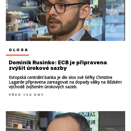
GLOSA
Dominik Rusinko: ECB je připravena
zvýšit úrokové sazby
Evropská centrální banka je dle slov své šéfky Christine
Lagarde připravena zareagovat na dopady války na Blízkém
východě zvýšením úrokových sazeb.
PŘED 134 DNY