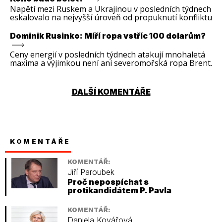
Napětí mezi Ruskem a Ukrajinou v posledních týdnech
eskalovalo na nejvyšší úroveň od propuknutí konfliktu
na východě Ukrajiny v roce 2014.
Dominik Rusinko: Míří ropa vstříc 100 dolarům?
Ceny energií v posledních týdnech atakují mnohaletá
maxima a výjimkou není ani severomořská ropa Brent.
DALŠÍ KOMENTÁŘE
KOMENTÁŘE
KOMENTÁŘ:
Jiří Paroubek
Proč nepospíchat s
protikandidátem P. Pavla
KOMENTÁŘ:
Daniela Kovářová