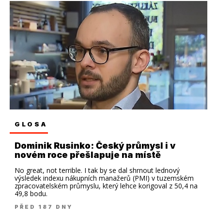
GLOSA
Dominik Rusinko: Český průmysl i v
novém roce přešlapuje na místě
No great, not terrible. I tak by se dal shrnout lednový
výsledek indexu nákupních manažerů (PMI) v tuzemském
zpracovatelském průmyslu, který lehce korigoval z 50,4 na
49,8 bodu.
PŘED 187 DNY