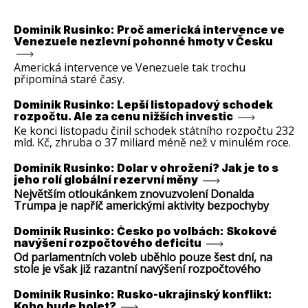
Dominik Rusinko: Proč americká intervence ve
Venezuele nezlevní pohonné hmoty v Česku
Americká intervence ve Venezuele tak trochu
připomíná staré časy.
Dominik Rusinko: Lepší listopadový schodek
rozpočtu. Ale za cenu nižších investic
Ke konci listopadu činil schodek státního rozpočtu 232
mld. Kč, zhruba o 37 miliard méně než v minulém roce.
Plnění rozpočtu se tak vyvíjí zhruba v souladu s
plánovaných deficitem 241 miliard, nicméně bližší
Dominik Rusinko: Dolar v ohrožení? Jak je to s
pohled do struktury ukazuje na některé
jeho rolí globální rezervní měny
problematické aspekty.
Největším otloukánkem znovuzvolení Donalda
Trumpa je napříč americkými aktivity bezpochyby
dolar.
Dominik Rusinko: Česko po volbách: Skokové
navýšení rozpočtového deficitu
Od parlamentních voleb uběhlo pouze šest dní, na
stole je však již razantní navýšení rozpočtového
schodku pro příští rok.
Dominik Rusinko: Rusko-ukrajinský konflikt:
Koho bude bolet?