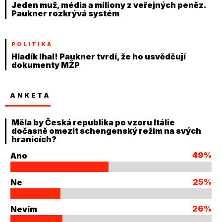
Jeden muž, média a miliony z veřejných peněz.
Paukner rozkrývá systém
POLITIKA
Hladík lhal! Paukner tvrdí, že ho usvědčují
dokumenty MŽP
ANKETA
Měla by Česká republika po vzoru Itálie
dočasně omezit schengenský režim na svých
hranicích?
49%
Ano
25%
Ne
26%
Nevím