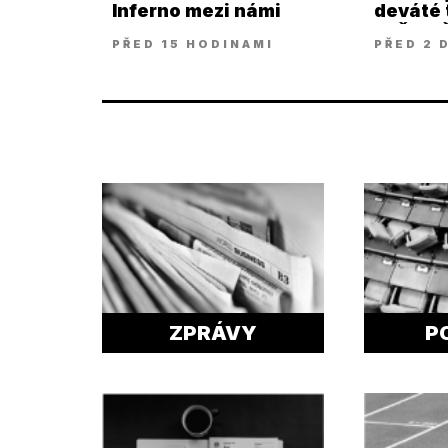
Inferno mezi námi
deváté t
našem š
PŘED 15 HODINAMI
PŘED 2 
snad až
ZPRÁVY
P