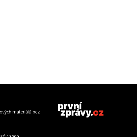
azových materiálů bez
 PSČ 13000