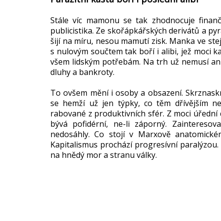
Stále víc mamonu se tak zhodnocuje finanční 
publicistika. Ze skořápkářských derivátů a py
šijí na míru, nesou mamutí zisk. Manka ve stej
s nulovým součtem tak boří i alibi, jež moci k
všem lidským potřebám. Na trh už nemusí ani s
dluhy a bankroty.
To ovšem mění i osoby a obsazení. Skrznaskr
se hemží už jen týpky, co těm dřívějším ne
rabované z produktivních sfér. Z moci úřední 
bývá pofidérní, ne-li záporný. Zainteres
nedosáhly. Co stojí v Marxově anatomickém
Kapitalismus prochází progresívní paralýzou.
na hnědý mor a stranu války.