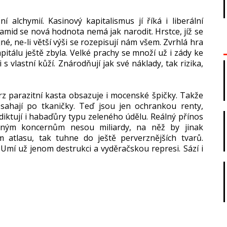
alchymií. Kasinový kapitalismus jí říká i liberální
ramid se nová hodnota nemá jak narodit. Hrstce, jíž se
né, ne-li větší výši se rozepisují nám všem. Zvrhlá hra
apitálu ještě zbyla. Velké prachy se množí už i zády ke
 vlastní kůží. Znárodňují jak své náklady, tak rizika,
z parazitní kasta obsazuje i mocenské špičky. Takže
sahají po tkaničky. Teď jsou jen ochrankou renty,
diktují i habaďůry typu zeleného údělu. Reálný přínos
ovaným koncernům nesou miliardy, na něž by jinak
 atlasu, tak tuhne do ještě perverznějších tvarů.
 Umí už jenom destrukci a vyděračskou represi. Sází i