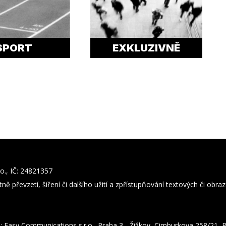
SPORT
EXKLUZIVNĚ
o., IČ: 24821357
ně převzetí, šíření či dalšího užití a zpřístupňování textových či obr
i: Easy Communications s.r.o., Praha 3 - Žižkov, Cimburkova 258/21,