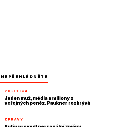
NEPŘEHLÉDNĚTE
POLITIKA
Jeden muž, média a miliony z
veřejných peněz. Paukner rozkrývá
systém
ZPRÁVY
Putin provedl personální změny,