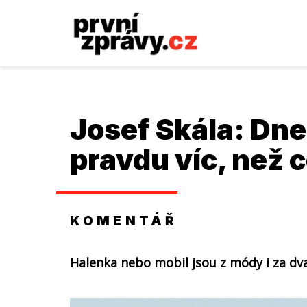
Josef Skála
: Dn
pravdu víc, než c
KOMENTÁŘ
Halenka nebo mobil jsou z módy i za dva