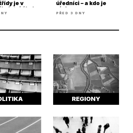
řídy je v
úředníci – a kdo je
kolství úkol
víc?
DNY
PŘED 3 DNY
 poslední
OLITIKA
REGIONY