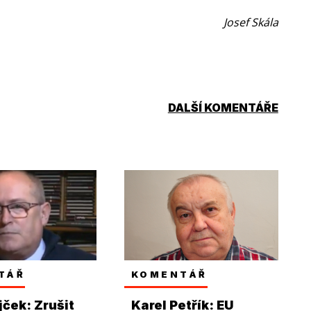
Josef Skála
DALŠÍ KOMENTÁŘE
TÁŘ
KOMENTÁŘ
jček: Zrušit
Karel Petřík: EU