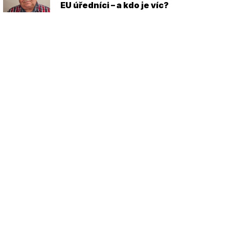
EU úředníci – a kdo je víc?