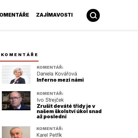
OMENTÁŘE
ZAJÍMAVOSTI
KOMENTÁŘE
KOMENTÁŘ:
Daniela Kovářová
Inferno mezi námi
KOMENTÁŘ:
Ivo Strejček
Zrušit deváté třídy je v
našem školství úkol snad
až poslední
KOMENTÁŘ:
Karel Petřík