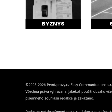
BYZNYS
©2008-2026 Prvnizpravy.cz Easy Communications s.r.
Všechna práva vyhrazena. Jakékoli použití obsahu včet
písemného souhlasu redakce je zakázáno.
Redakce:
zc.yvarpzinvrp@eckader
, Adresa společnost