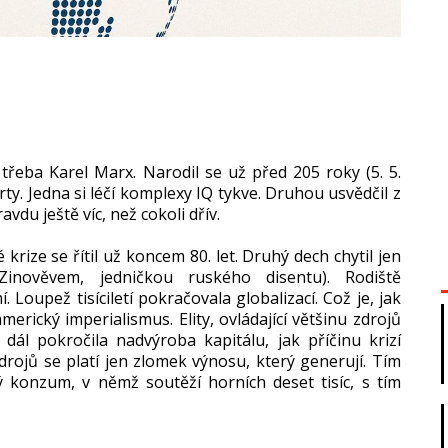
k třeba Karel Marx. Narodil se už před 205 roky (5. 5.
rty. Jedna si léčí komplexy IQ tykve. Druhou usvědčil z
vdu ještě víc, než cokoli dřív.
krize se řítil už koncem 80. let. Druhý dech chytil jen
Zinověvem, jedničkou ruského disentu). Rodiště
oupež tisíciletí pokračovala globalizací. Což je, jak
merický imperialismus. Elity, ovládající většinu zdrojů
dál pokročila nadvýroba kapitálu, jak příčinu krizí
zdrojů se platí jen zlomek výnosu, který generují. Tím
ý konzum, v němž soutěží horních deset tisíc, s tím