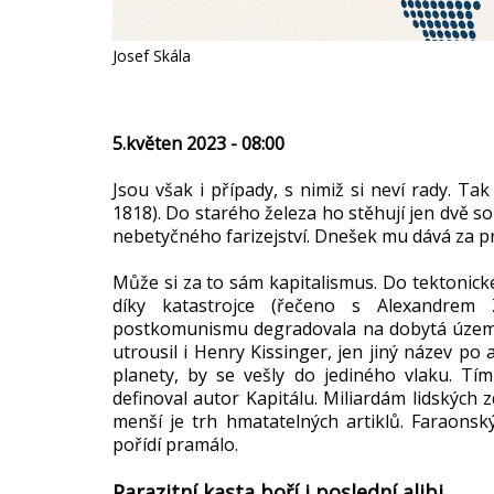
Josef Skála
5.květen 2023 - 08:00
Jsou však i případy, s nimiž si neví rady. Ta
1818). Do starého železa ho stěhují jen dvě so
nebetyčného farizejství. Dnešek mu dává za pra
Může si za to sám kapitalismus. Do tektonické 
díky katastrojce (řečeno s Alexandrem 
postkomunismu degradovala na dobytá území. L
utrousil i Henry Kissinger, jen jiný název po a
planety, by se vešly do jediného vlaku. Tím 
definoval autor Kapitálu. Miliardám lidských 
menší je trh hmatatelných artiklů. Faraonsk
pořídí pramálo.
Parazitní kasta boří i poslední alibi