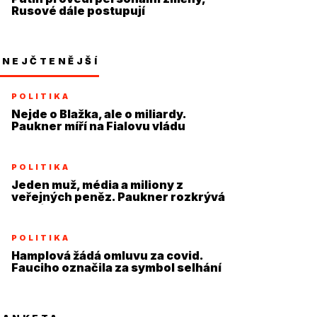
Rusové dále postupují
NEJČTENĚJŠÍ
POLITIKA
Nejde o Blažka, ale o miliardy.
Paukner míří na Fialovu vládu
POLITIKA
Jeden muž, média a miliony z
veřejných peněz. Paukner rozkrývá
systém
POLITIKA
Hamplová žádá omluvu za covid.
Fauciho označila za symbol selhání