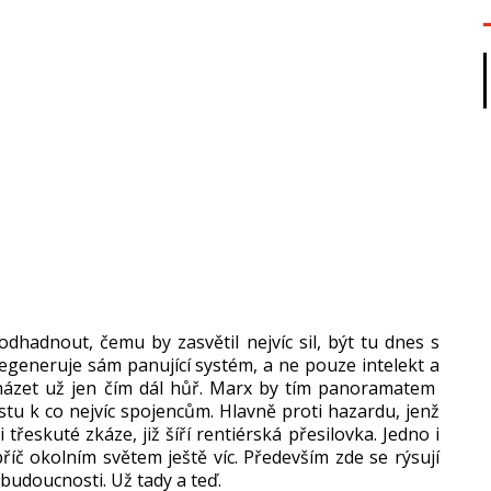
hadnout, čemu by zasvětil nejvíc sil, být tu dnes s
egeneruje sám panující systém, a ne pouze intelekt a
házet už jen čím dál hůř. Marx by tím panoramatem
estu k co nejvíc spojencům. Hlavně proti hazardu, jenž
třeskuté zkáze, již šíří rentiérská přesilovka. Jedno i
říč okolním světem ještě víc. Především zde se rýsují
jší budoucnosti. Už tady a teď.