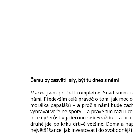
Čemu by zasvětil síly, být tu dnes s námi
Marxe jsem pročetl kompletně. Snad smím i od
námi. Především celé pravdě o tom, jak moc d
morálka papalášů – a proč s námi bude zac
vyhrával veřejné spory – a právě tím razil i c
hrozí přerůst v jadernou sebevraždu – a proti 
druhé jde po krku drtivé většině. Doma a nap
největší šance, jak investovat i do svobodně