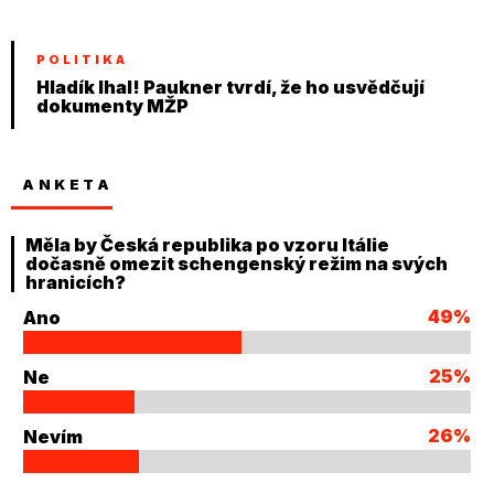
POLITIKA
Hladík lhal! Paukner tvrdí, že ho usvědčují
dokumenty MŽP
ANKETA
Měla by Česká republika po vzoru Itálie
dočasně omezit schengenský režim na svých
hranicích?
49%
Ano
25%
Ne
26%
Nevím