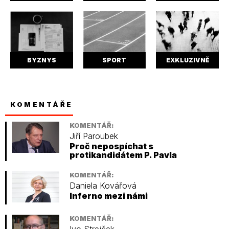
BYZNYS
SPORT
EXKLUZIVNĚ
KOMENTÁŘE
KOMENTÁŘ:
Jiří Paroubek
Proč nepospíchat s
protikandidátem P. Pavla
KOMENTÁŘ:
Daniela Kovářová
Inferno mezi námi
KOMENTÁŘ: