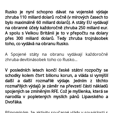
Rusko je nyní schopno dávat na vojenské výdaje
zhruba 110 miliard dolarů ročně (v mírových časech to
bylo maximálně 60 miliard dolarů). A státy EU vydávají
na obranné účely každoročně zhruba 250 miliard eur.
A spolu s Velkou Británii je to v přepočtu na dolary
přes 300 miliard dolarů. Tedy zhruba trojnásobek
toho, co vydává na obranu Rusko.
A Spojené státy na obranu vydávají každoročně
zhruba devítinásobek toho co Rusko....
V posledních letech končí české státní rozpočty se
schodky kolem čtvrt bilionu korun, a vláda si vymýšlí
další a další rozmařilé výdaje. Jedním z těchto
rozmařilých výdajů je záměr na převzetí části nákladů
spojených se zmíněným RFE. Což je myšlenka, která se
narodila v popletených myslích pánů Lipavského a
Dvořáka.
Připomínám, že aktivity současné vlády v souvislosti s