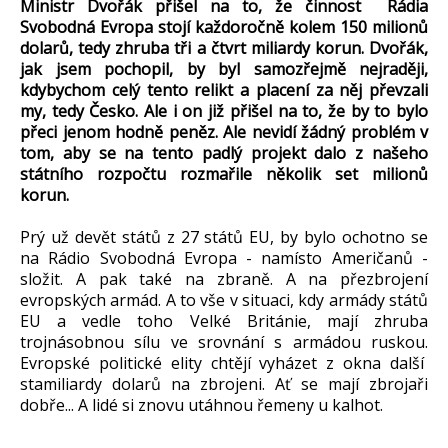
Ministr Dvořák přišel na to, že činnost Rádia
Svobodná Evropa stojí každoročně kolem 150 milionů
dolarů, tedy zhruba tři a čtvrt miliardy korun. Dvořák,
jak jsem pochopil, by byl samozřejmě nejraději,
kdybychom celý tento relikt a placení za něj převzali
my, tedy Česko. Ale i on již přišel na to, že by to bylo
přeci jenom hodně peněz. Ale nevidí žádný problém v
tom, aby se na tento padlý projekt dalo z našeho
státního rozpočtu rozmařile několik set milionů
korun.
Prý už devět států z 27 států EU, by bylo ochotno se
na Rádio Svobodná Evropa - namísto Američanů -
složit. A pak také na zbraně. A na přezbrojení
evropských armád. A to vše v situaci, kdy armády států
EU a vedle toho Velké Británie, mají zhruba
trojnásobnou sílu ve srovnání s armádou ruskou.
Evropské politické elity chtějí vyházet z okna další
stamiliardy dolarů na zbrojeni. Ať se mají zbrojaři
dobře... A lidé si znovu utáhnou řemeny u kalhot.