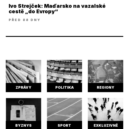
Ivo Strejček: Maďarsko na vazalské
cestě „do Evropy“
PŘED 88 DNY
ZPRÁVY
POLITIKA
REGIONY
BYZNYS
SPORT
EXKLUZIVNĚ