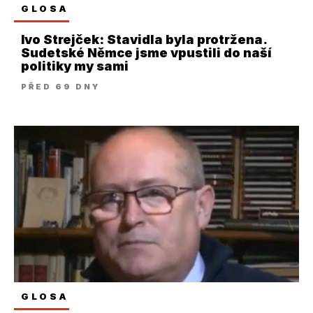
GLOSA
Ivo Strejček: Stavidla byla protržena.
Sudetské Němce jsme vpustili do naší
politiky my sami
PŘED 69 DNY
GLOSA