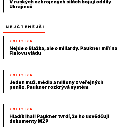
V ruských ozbrojených silách bojují oddíly
Ukrajinců
NEJČTENĚJŠÍ
POLITIKA
Nejde o Blažka, ale o miliardy. Paukner míří na
Fialovu vládu
POLITIKA
Jeden muž, média a miliony z veřejných
peněz. Paukner rozkrývá systém
POLITIKA
Hladík lhal! Paukner tvrdí, že ho usvědčují
dokumenty MŽP