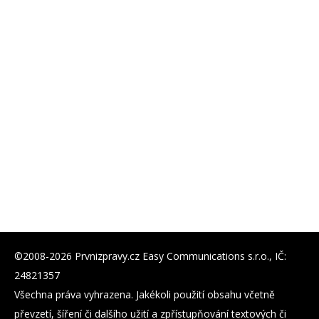
©2008-2026 Prvnizpravy.cz Easy Communications s.r.o., IČ:
24821357
Všechna práva vyhrazena. Jakékoli použití obsahu včetně
převzetí, šíření či dalšího užití a zpřístupňování textových či