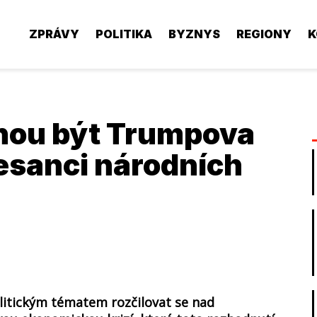
ZPRÁVY
POLITIKA
BYZNYS
REGIONY
K
hou být Trumpova
nesanci národních
olitickým tématem rozčilovat se nad