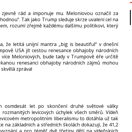
t zjevně rád a imponuje mu. Meloniovou označil za
ě dohodnou“. Tak jako Trump sleduje skrze uvalení cel na
ájem, rozumí zřejmě každému dalšímu politikovi, který
 že letitá unijní mantra „big is beautiful“ v dnešní
umpově USA jít cestou renesance obhajoby národních
ě více Meloniových, bude tady v Trumpově éře určitě
čekanou renesanci obhajoby národních zájmů mohou
 skvělá zpráva!
h osmdesát let po skončení druhé světové války
 rozmanitých levicových úchylek všech směrů. Vídeň
evicovém metropolitním liberalismu to dotáhla už tak
e na základních a středních školách dokazují, že 41,2
yznání a pro téměř dvě třetiny dětí na vídeňských