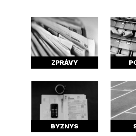
ZPRÁVY
P
BYZNYS