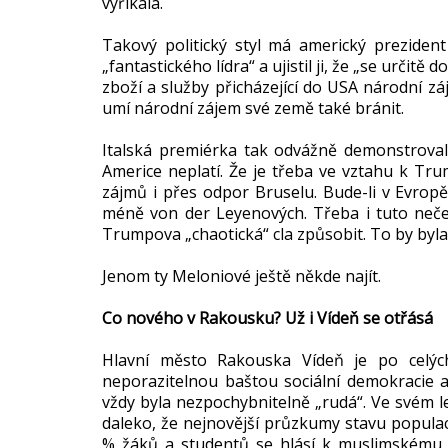
vyříkala.
Takový politický styl má americký preziden
„fantastického lídra“ a ujistil ji, že „se určit
zboží a služby přicházející do USA národní z
umí národní zájem své země také bránit.
Italská premiérka tak odvážně demonstrovala,
Americe neplatí. Že je třeba ve vztahu k Tr
zájmů i přes odpor Bruselu. Bude-li v Evrop
méně von der Leyenových. Třeba i tuto ne
Trumpova „chaotická“ cla způsobit. To by byla
Jenom ty Meloniové ještě někde najít.
Co nového v Rakousku? Už i Vídeň se otřásá
Hlavní město Rakouska Vídeň je po celýc
neporazitelnou baštou sociální demokracie a
vždy byla nezpochybnitelně „rudá“. Ve svém l
daleko, že nejnovější průzkumy stavu populac
% žáků a studentů se hlásí k muslimskému v