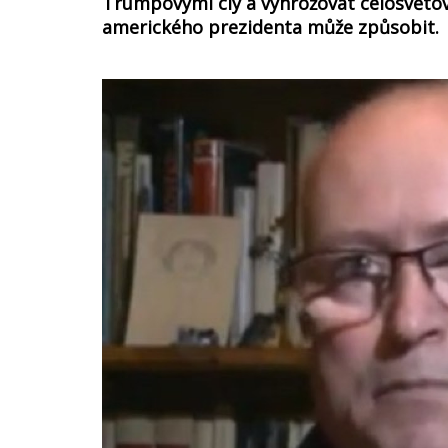
Trumpovými cly a vyhrožovat celosvětov
amerického prezidenta může způsobit.