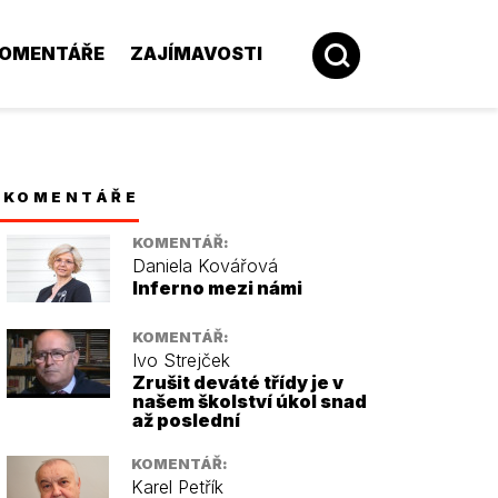
OMENTÁŘE
ZAJÍMAVOSTI
KOMENTÁŘE
KOMENTÁŘ:
Daniela Kovářová
Inferno mezi námi
KOMENTÁŘ:
Ivo Strejček
Zrušit deváté třídy je v
našem školství úkol snad
až poslední
KOMENTÁŘ:
Karel Petřík