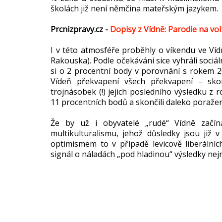
školách již není němčina mateřským jazykem.
Prcnizpravy.cz -
Dopisy z Vídně: Parodie na vol
I v této atmosféře proběhly o víkendu ve Víd
Rakouska). Podle očekávání sice vyhráli soci
si o 2 procentní body v porovnání s rokem 2
Vídeň překvapení všech překvapení – sk
trojnásobek (!) jejich posledního výsledku z r
11 procentních bodů a skončili daleko poražen
Že by už i obyvatelé „rudé“ Vídně začín
multikulturalismu, jehož důsledky jsou již v
optimismem to v případě levicově liberálníc
signál o náladách „pod hladinou“ výsledky nej