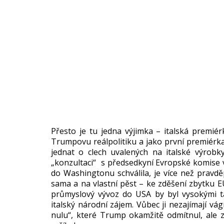
Přesto je tu jedna výjimka – italská premiér
Trumpovu reálpolitiku a jako první premiérk
jednat o clech uvalených na italské výrobky
„konzultaci“ s předsedkyní Evropské komise 
do Washingtonu schválila, je více než prav
sama a na vlastní pěst – ke zděšení zbytku E
průmyslový vývoz do USA by byl vysokými t
italský národní zájem. Vůbec ji nezajímají v
nulu“, které Trump okamžitě odmítnul, ale 