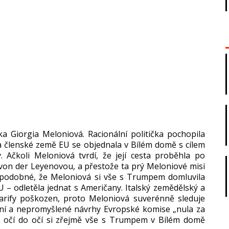
ka Giorgia Meloniová. Racionální politička pochopila
a členské země EU se objednala v Bílém domě s cílem
. Ačkoli Meloniová tvrdí, že její cesta proběhla po
von der Leyenovou, a přestože ta prý Meloniové misi
děpodobné, že Meloniová si vše s Trumpem domluvila
U – odletěla jednat s Američany. Italský zemědělský a
arify poškozen, proto Meloniová suverénně sleduje
ágní a nepromyšlené návrhy Evropské komise „nula za
z očí do očí si zřejmě vše s Trumpem v Bílém domě