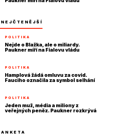
Paukner míří na Fialovu vládu
NEJČTENĚJŠÍ
POLITIKA
Nejde o Blažka, ale o miliardy.
Paukner míří na Fialovu vládu
POLITIKA
Hamplová žádá omluvu za covid.
Fauciho označila za symbol selhání
POLITIKA
Jeden muž, média a miliony z
veřejných peněz. Paukner rozkrývá
systém
ANKETA