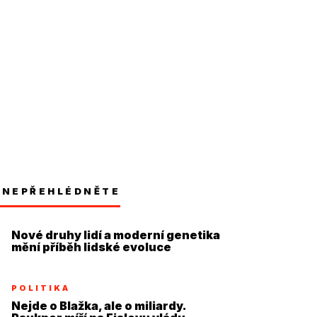
NEPŘEHLÉDNĚTE
Nové druhy lidí a moderní genetika
mění příběh lidské evoluce
POLITIKA
Nejde o Blažka, ale o miliardy.