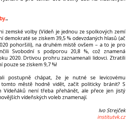
by.
..
ni zemské volby (Vídeň je jednou ze spolkových zemí
ální demokraté se ziskem 39,5 % odevzdaných hlasů (ač
020 pohoršili), na druhém místě ovšem – a to je pro
ončili Svobodní s podporou 20,8 %, což znamená
oku 2020. Drtivou prohru zaznamenali lidovci. Ztratili
í pouze se ziskem 9,7 %!
ali postupně chápat, že je nutné se levicovému
 tomto městě hodně vidět, začít politicky bránit? S
h Vídeňáků není třeba přehánět, ale přece jen jistý
novějších vídeňských voleb znamenají.
Ivo Strejček
institutvk.cz