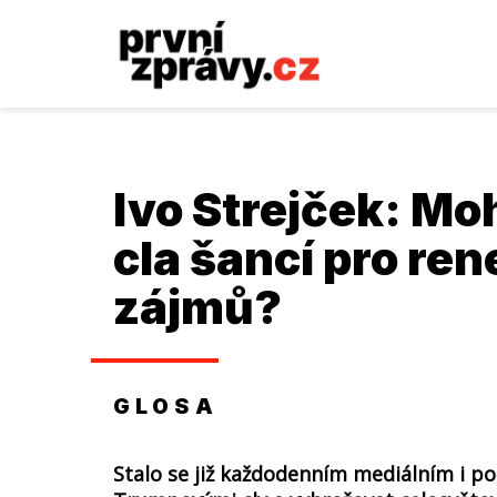
Ivo Strejček
: Mo
cla šancí pro re
zájmů?
GLOSA
Stalo se již každodenním mediálním i p