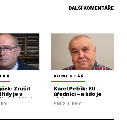
DALŠÍ KOMENTÁŘE
TÁŘ
KOMENTÁŘ
jček: Zrušit
Karel Petřík: EU
řídy je v
úředníci – a kdo je
kolství úkol
víc?
DNY
PŘED 3 DNY
 poslední