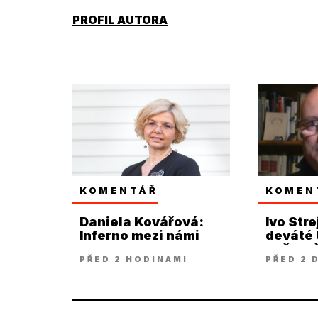
PROFIL AUTORA
KOMENTÁŘ
KOMEN
Daniela Kovářová:
Ivo Stre
Inferno mezi námi
deváté t
našem š
PŘED 2 HODINAMI
PŘED 2 
snad až