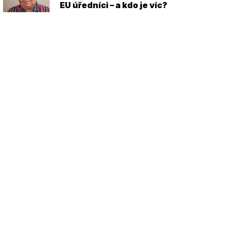
EU úředníci – a kdo je víc?