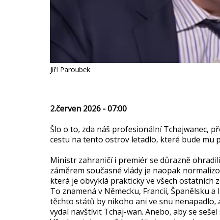
Jiří Paroubek
2.červen 2026 - 07:00
Šlo o to, zda náš profesionální Tchajwanec, p
cestu na tento ostrov letadlo, které bude mu pl
Ministr zahraničí i premiér se důrazně ohrad
záměrem současné vlády je naopak normalizov
která je obvyklá prakticky ve všech ostatních z
To znamená v Německu, Francii, Španělsku a Itá
těchto států by nikoho ani ve snu nenapadlo, a
vydal navštívit Tchaj-wan. Anebo, aby se sešel 