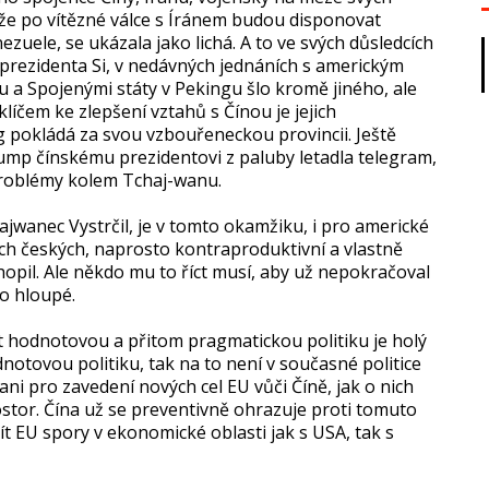
že po vítězné válce s Íránem budou disponovat
uele, se ukázala jako lichá. A to ve svých důsledcích
, prezidenta Si, v nedávných jednáních s americkým
a Spojenými státy v Pekingu šlo kromě jiného, ale
líčem ke zlepšení vztahů s Čínou je jejich
g pokládá za svou vzbouřeneckou provincii. Ještě
rump čínskému prezidentovi z paluby letadla telegram,
problémy kolem Tchaj-wanu.
hajwanec Vystrčil, je v tomto okamžiku, i pro americké
ch českých, naprosto kontraproduktivní a vlastně
opil. Ale někdo mu to říct musí, aby už nepokračoval
lo hloupé.
 hodnotovou a přitom pragmatickou politiku je holý
notovou politiku, tak na to není v současné politice
ni pro zavedení nových cel EU vůči Číně, jak o nich
stor. Čína už se preventivně ohrazuje proti tomuto
 EU spory v ekonomické oblasti jak s USA, tak s