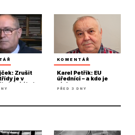
TÁŘ
KOMENTÁŘ
jček: Zrušit
Karel Petřík: EU
řídy je v
úředníci – a kdo je
kolství úkol
víc?
DNY
PŘED 3 DNY
 poslední