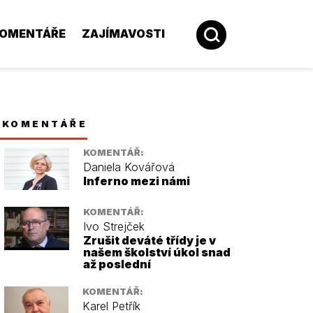
OMENTÁŘE
ZAJÍMAVOSTI
KOMENTÁŘE
KOMENTÁŘ:
Daniela Kovářová
Inferno mezi námi
KOMENTÁŘ:
Ivo Strejček
Zrušit deváté třídy je v
našem školství úkol snad
až poslední
KOMENTÁŘ:
Karel Petřík