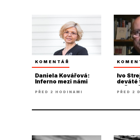
KOMENTÁŘ
KOMEN
Daniela Kovářová:
Ivo Stre
Inferno mezi námi
deváté t
našem š
PŘED 2 HODINAMI
PŘED 2 
snad až