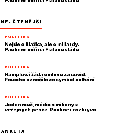
Paukner míří na Fialovu vládu
NEJČTENĚJŠÍ
POLITIKA
Nejde o Blažka, ale o miliardy.
Paukner míří na Fialovu vládu
POLITIKA
Hamplová žádá omluvu za covid.
Fauciho označila za symbol selhání
POLITIKA
Jeden muž, média a miliony z
veřejných peněz. Paukner rozkrývá
systém
ANKETA