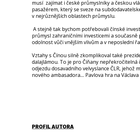
musí zajímat i české průmyslníky a českou v
pasažérem, který se sveze na subdodavatelské
v nejrůznějších oblastech průmyslu.
A stejně tak bychom potřebovali čínské invest
průmysl zahraničními investicemi a současně p
odolnost vůči vnějším vlivům a v neposlední řa
Vztahy s Čínou silně zkomplikoval také prezide
dalajlámou. To je pro Číňany nepřekročitelná 
odjezdu dosavadního velvyslance ČLR, jehož mi
nového ambasadora.... Pavlova hra na Václava H
PROFIL AUTORA