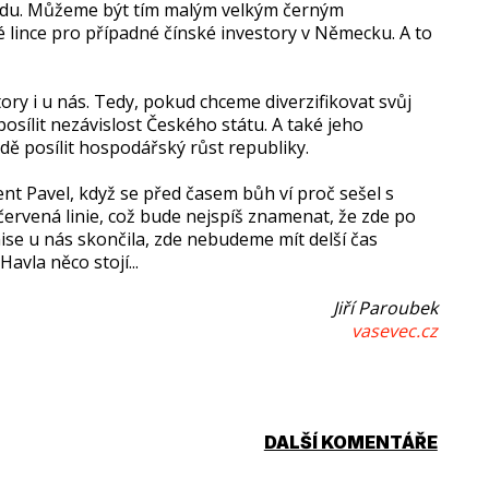
ládu. Můžeme být tím malým velkým černým
 lince pro případné čínské investory v Německu. A to
ory i u nás. Tedy, pokud chceme diverzifikovat svůj
osílit nezávislost Českého státu. A také jeho
dě posílit hospodářský růst republiky.
nt Pavel, když se před časem bůh ví proč sešel s
červená linie, což bude nejspíš znamenat, že zde po
se u nás skončila, zde nebudeme mít delší čas
avla něco stojí...
Jiří Paroubek
vasevec.cz
DALŠÍ KOMENTÁŘE