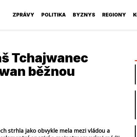
ZPRÁVY
POLITIKA
BYZNYS
REGIONY
K
áš Tchajwanec
j-wan běžnou
ch strhla jako obvykle mela mezi vládou a