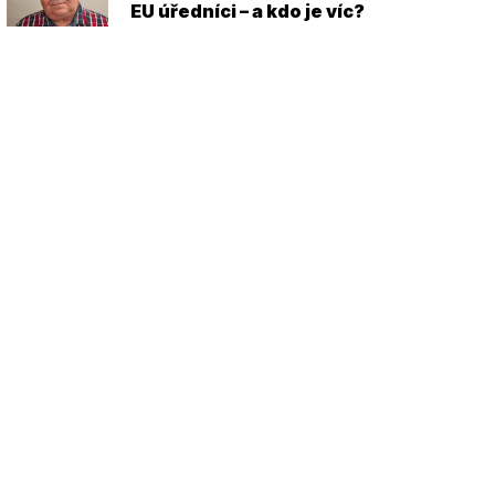
EU úředníci – a kdo je víc?