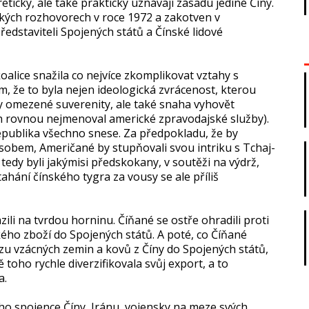
ticky, ale také prakticky uznávají zásadu jediné Číny.
ických rozhovorech v roce 1972 a zakotven v
edstaviteli Spojených států a Čínské lidové
alice snažila co nejvíce zkomplikovat vztahy s
, že to byla nejen ideologická zvrácenost, kterou
tiky omezené suverenity, ale také snaha vyhovět
h rovnou nejmenoval americké zpravodajské služby).
republika všechno snese. Za předpokladu, že by
obem, Američané by stupňovali svou intriku s Tchaj-
edy byli jakýmisi předskokany, v soutěži na výdrž,
ahání čínského tygra za vousy se ale příliš
ili na tvrdou horninu. Číňané se ostře ohradili proti
ho zboží do Spojených států. A poté, co Číňané
ozu vzácných zemin a kovů z Číny do Spojených států,
toho rychle diverzifikovala svůj export, a to
a.
ého spojence Číny, Iránu, vojensky na meze svých