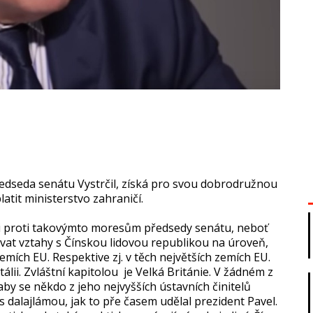
ředseda senátu Vystrčil, získá pro svou dobrodružnou
atit ministerstvo zahraničí.
ili proti takovýmto moresům předsedy senátu, neboť
at vztahy s Čínskou lidovou republikou na úroveň,
emích EU. Respektive zj. v těch největších zemích EU.
lii. Zvláštní kapitolou je Velká Británie. V žádném z
by se někdo z jeho nejvyšších ústavních činitelů
s dalajlámou, jak to pře časem udělal prezident Pavel.