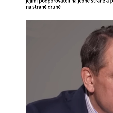
jejími podporovateli na jedné straně a
na straně druhé.