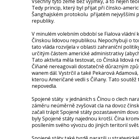
Všechny tyto země bez výjimky, a to nejen teore
Tedy princip, který byl přijat při čínsko-amer
Šanghajském protokolu přijatém nejvyššími př
republiky.
V minulém volebním období se Fialova vládní ko
Čínskou lidovou republikou. Nepochybuji o tom
tato vláda rozvíjela v oblasti zahraniční poli
určitým částem americké administrativy (abyc
Tato aktivita měla testovat, co Čínská lidová 
Číňané nereagovali dostatečně důrazným způs
wanem dál. Vystrčil a také Pekarová Adamová, t
kterou Američané vedli s Číňany. Tato soutěž t
nepovedla.
Spojené státy v jednáních s Čínou o clech naraz
záměru neúměrně zvyšovat cla na dovoz čínské
začali trápit Spojené státy pozastavením dov
byly Spojené státy najednou krotší. Čína kromě 
posílením svého vývozu do jiných teritorií svět
Spojené státy také tvrdě narazili u strategick