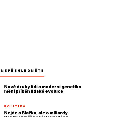
NEPŘEHLÉDNĚTE
Nové druhy lidí a moderní genetika
mění příběh lidské evoluce
POLITIKA
Nejde o Blažka, ale o miliardy.