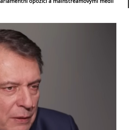
 parlamentní opozicí a mainstreamovými médii