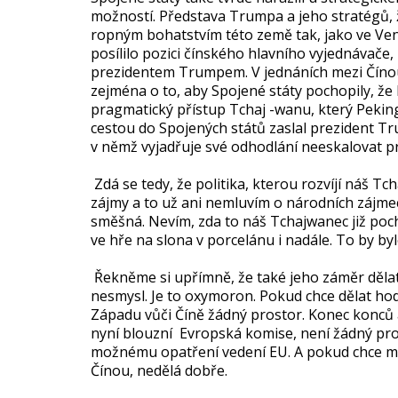
možností. Představa Trumpa a jeho stratégů, 
ropným bohatstvím této země tak, jako ve Venez
posílilo pozici čínského hlavního vyjednávače
prezidentem Trumpem. V jednáních mezi Čínou 
zejména o to, aby Spojené státy pochopily, že k
pragmatický přístup Tchaj -wanu, který Pekin
cestou do Spojených států zaslal prezident T
v němž vyjadřuje své odhodlání neeskalovat 
Zdá se tedy, že politika, kterou rozvíjí náš Tc
zájmy a to už ani nemluvím o národních zájme
směšná. Nevím, zda to náš Tchajwanec již poch
ve hře na slona v porcelánu i nadále. To by by
Řekněme si upřímně, že také jeho záměr dělat
nesmysl. Je to oxymoron. Pokud chce dělat hod
Západu vůči Číně žádný prostor. Konec konců a
nyní blouzní Evropská komise, není žádný pro
možnému opatření vedení EU. A pokud chce mít
Čínou, nedělá dobře.