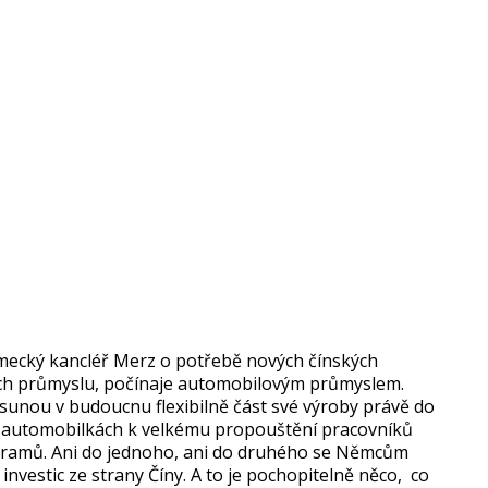
ěmecký kancléř Merz o potřebě nových čínských
ech průmyslu, počínaje automobilovým průmyslem.
sunou v budoucnu flexibilně část své výroby právě do
h automobilkách k velkému propouštění pracovníků
gramů. Ani do jednoho, ani do druhého se Němcům
investic ze strany Číny. A to je pochopitelně něco, co