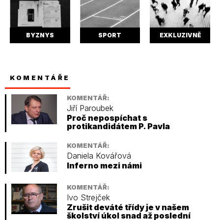
BYZNYS
SPORT
EXKLUZIVNĚ
KOMENTÁŘE
KOMENTÁŘ:
Jiří Paroubek
Proč nepospíchat s
protikandidátem P. Pavla
KOMENTÁŘ:
Daniela Kovářová
Inferno mezi námi
KOMENTÁŘ:
Ivo Strejček
Zrušit deváté třídy je v našem
školství úkol snad až poslední