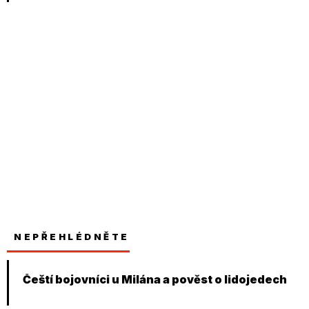
NEPŘEHLÉDNĚTE
Čeští bojovníci u Milána a pověst o lidojedech