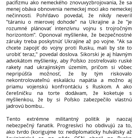
pacifizmu ako nemeckého znovuvyzbrojovania, že sa
menej obáva obnovenia nemeckej moci ako nemeckej
nečinnosti. Pohŕdavo povedal, že nikdy neveril
"táraniu o mierovej dohode" na Ukrajine a že "je
rozumné plánovať intenzívnu vojnu s trojročným
horizontom". Oponoval myšlienke, že bezpečnostné
záruky treba poskytnúť Ukrajine až po vojne. "Ak sa
chcete zapojiť do vojny proti Rusku, mali by ste to
urobiť teraz," povedal doslova. Sikorski je aj hlavným
advokátom myšlienky, aby Poľsko zostreľovalo ruské
rakety nad ukrajinským územím, pričom si vôbec
nepripúšťa možnosť, že by tým riskovalo
nekontrolovateľnú eskaláciu napätia a možno aj
priamu vojenskú konfrontáciu s Ruskom. A ako
čerešničku na torte dodávam, že koketuje s
myšlienkou, že by si Poľsko zabezpečilo vlastnú
jadrovú bombu...
Tento extrémne militantný politik je naozaj
nebezpečný fanatik. Progresívci ho obdivujú za to,
ako tvrdo (korigujme to: nediplomaticky hulvátsky až