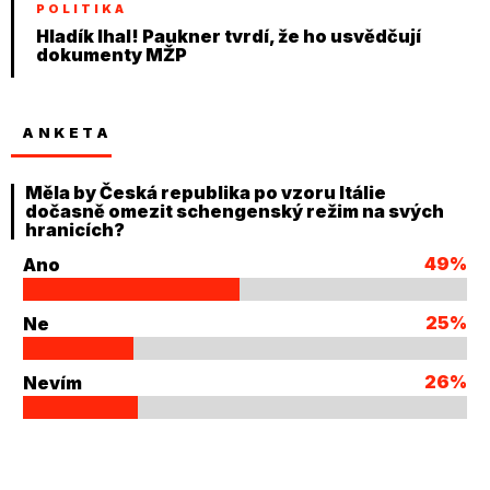
POLITIKA
Hladík lhal! Paukner tvrdí, že ho usvědčují
dokumenty MŽP
ANKETA
Měla by Česká republika po vzoru Itálie
dočasně omezit schengenský režim na svých
hranicích?
49%
Ano
25%
Ne
26%
Nevím