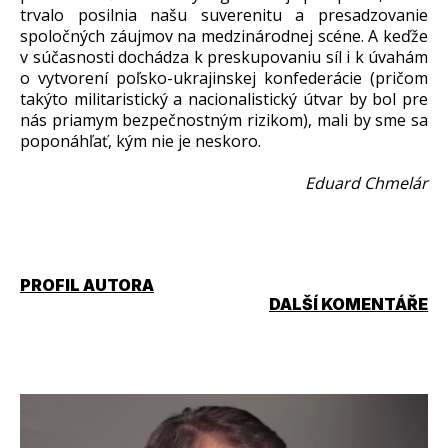
trvalo posilnia našu suverenitu a presadzovanie
spoločných záujmov na medzinárodnej scéne. A keďže
v súčasnosti dochádza k preskupovaniu síl i k úvahám
o vytvorení poľsko-ukrajinskej konfederácie (pričom
takýto militaristický a nacionalistický útvar by bol pre
nás priamym bezpečnostným rizikom), mali by sme sa
poponáhľať, kým nie je neskoro.
Eduard Chmelár
PROFIL AUTORA
DALŠÍ KOMENTÁŘE