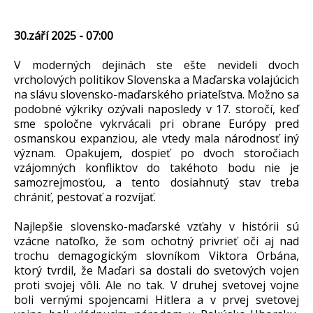
30.září 2025 - 07:00
V moderných dejinách ste ešte nevideli dvoch
vrcholových politikov Slovenska a Maďarska volajúcich
na slávu slovensko-maďarského priateľstva. Možno sa
podobné výkriky ozývali naposledy v 17. storočí, keď
sme spoločne vykrvácali pri obrane Európy pred
osmanskou expanziou, ale vtedy mala národnosť iný
význam. Opakujem, dospieť po dvoch storočiach
vzájomných konfliktov do takéhoto bodu nie je
samozrejmosťou, a tento dosiahnutý stav treba
chrániť, pestovať a rozvíjať.
Najlepšie slovensko-maďarské vzťahy v histórii sú
vzácne natoľko, že som ochotný privrieť oči aj nad
trochu demagogickým slovníkom Viktora Orbána,
ktorý tvrdil, že Maďari sa dostali do svetových vojen
proti svojej vôli. Ale no tak. V druhej svetovej vojne
boli vernými spojencami Hitlera a v prvej svetovej