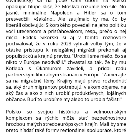
šovinisticky) sa na pôde OSN oboril na Rusko
opakujúc hlúpe klišé, že Moskva rozumie len sile. No
jasné, minimálne Napoleon a Hitler sa o tom
presvedčili, všakáno... Ale zaujímalo by ma, čo by
liberáli obdivujúci Sikorského povedali na jeho politiku
voči utečencom a prisťahovalcom, resp., prečo o nej
mlčia. Radek Sikorski si aj v tomto rozhovore
pochvaľoval, že v roku 2023 vyhrali voľby tým, že v
otázke prístupu k nelegálnej migrácii prekonali aj
populistickú a krajnú pravicu. "Urobili sme niečo, čo sa
nikto v Európe neodvážil," chvastal sa tak, že by mu
Kotleba s Okamurom závideli, a pridal radu
partnerským liberálnym stranám v Európe: "Zamerajte
sa na migračné témy. Krajiny majú právo rozhodnúť
sa, aký druh migrantov potrebujú, v akom objeme, na
aký čas a ako z nich urobiť produktívnych, lojálnych
občanov. Buď to urobíme my alebo to urobia fašisti."
Poľsko so svojou históriou a veľmocenským
komplexom sa rýchlo môže stať bezpečnostnou
hrozbou malých stredoeurópskych krajín. Mali by sme
preto hľadať také formy regionálnej spolupráce, ktoré