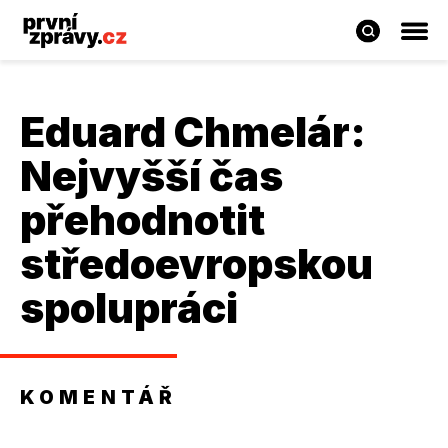
Eduard Chmelár
:
Nejvyšší čas
přehodnotit
středoevropskou
spolupráci
KOMENTÁŘ