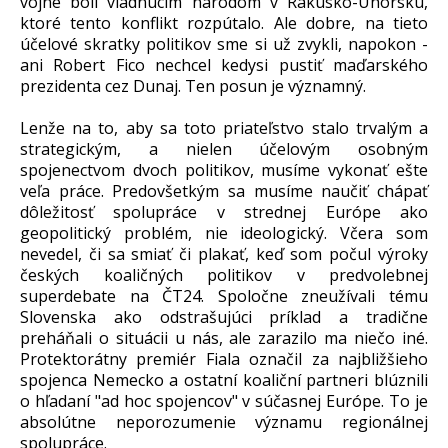
vojne boli vládnucim národom v Rakúsko-Uhorsku,
ktoré tento konflikt rozpútalo. Ale dobre, na tieto
účelové skratky politikov sme si už zvykli, napokon -
ani Robert Fico nechcel kedysi pustiť maďarského
prezidenta cez Dunaj. Ten posun je významný.
Lenže na to, aby sa toto priateľstvo stalo trvalým a
strategickým, a nielen účelovým osobným
spojenectvom dvoch politikov, musíme vykonať ešte
veľa práce. Predovšetkým sa musíme naučiť chápať
dôležitosť spolupráce v strednej Európe ako
geopolitický problém, nie ideologický. Včera som
nevedel, či sa smiať či plakať, keď som počul výroky
českých koaličných politikov v predvolebnej
superdebate na ČT24. Spoločne zneužívali tému
Slovenska ako odstrašujúci príklad a tradične
preháňali o situácii u nás, ale zarazilo ma niečo iné.
Protektorátny premiér Fiala označil za najbližšieho
spojenca Nemecko a ostatní koaliční partneri blúznili
o hľadaní "ad hoc spojencov" v súčasnej Európe. To je
absolútne neporozumenie významu regionálnej
spolupráce.