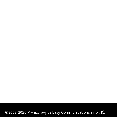
©2008-2026 Prvnizpravy.cz Easy Communications s.r.o., IČ: