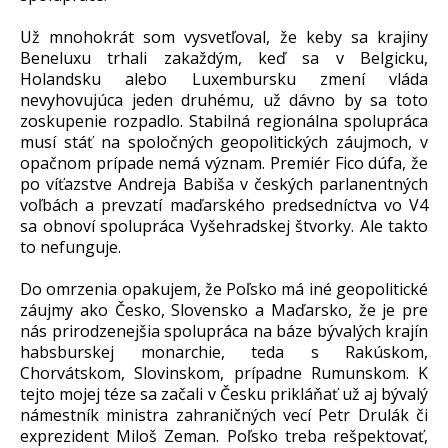
Už mnohokrát som vysvetľoval, že keby sa krajiny
Beneluxu trhali zakaždým, keď sa v Belgicku,
Holandsku alebo Luxembursku zmení vláda
nevyhovujúca jeden druhému, už dávno by sa toto
zoskupenie rozpadlo. Stabilná regionálna spolupráca
musí stáť na spoločných geopolitických záujmoch, v
opačnom prípade nemá význam. Premiér Fico dúfa, že
po víťazstve Andreja Babiša v českých parlanentných
voľbách a prevzatí maďarského predsedníctva vo V4
sa obnoví spolupráca Vyšehradskej štvorky. Ale takto
to nefunguje.
Do omrzenia opakujem, že Poľsko má iné geopolitické
záujmy ako Česko, Slovensko a Maďarsko, že je pre
nás prirodzenejšia spolupráca na báze bývalých krajín
habsburskej monarchie, teda s Rakúskom,
Chorvátskom, Slovinskom, prípadne Rumunskom. K
tejto mojej téze sa začali v Česku prikláňať už aj bývalý
námestník ministra zahraničných vecí Petr Drulák či
exprezident Miloš Zeman. Poľsko treba rešpektovať,