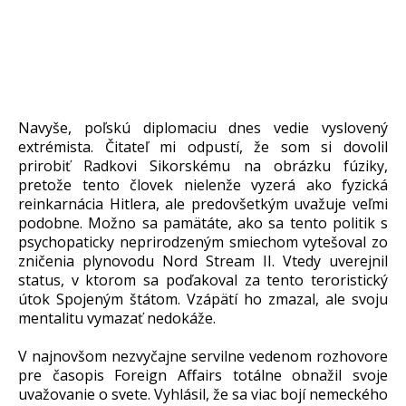
Navyše, poľskú diplomaciu dnes vedie vyslovený
extrémista. Čitateľ mi odpustí, že som si dovolil
prirobiť Radkovi Sikorskému na obrázku fúziky,
pretože tento človek nielenže vyzerá ako fyzická
reinkarnácia Hitlera, ale predovšetkým uvažuje veľmi
podobne. Možno sa pamätáte, ako sa tento politik s
psychopaticky neprirodzeným smiechom vytešoval zo
zničenia plynovodu Nord Stream II. Vtedy uverejnil
status, v ktorom sa poďakoval za tento teroristický
útok Spojeným štátom. Vzápätí ho zmazal, ale svoju
mentalitu vymazať nedokáže.
V najnovšom nezvyčajne servilne vedenom rozhovore
pre časopis Foreign Affairs totálne obnažil svoje
uvažovanie o svete. Vyhlásil, že sa viac bojí nemeckého