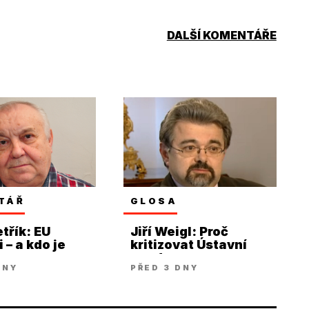
DALŠÍ KOMENTÁŘE
TÁŘ
GLOSA
třík: EU
Jiří Weigl: Proč
 – a kdo je
kritizovat Ústavní
soud
DNY
PŘED 3 DNY