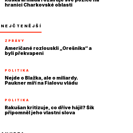
hranici Charkovské oblasti
NEJČTENĚJŠÍ
ZPRÁVY
Američané rozlouskli „Orešnika“ a
byli překvapeni
POLITIKA
Nejde o Blažka, ale o miliardy.
Paukner míří na Fialovu vládu
POLITIKA
Rakušan kritizuje, co dříve hájil? Šik
připomněl jeho vlastní slova