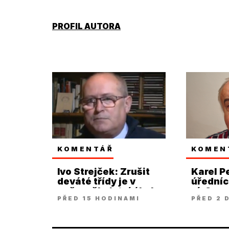
PROFIL AUTORA
KOMENTÁŘ
KOMEN
Ivo Strejček: Zrušit
Karel Pe
deváté třídy je v
úředníci
našem školství úkol
víc?
PŘED 15 HODINAMI
PŘED 2 
snad až poslední