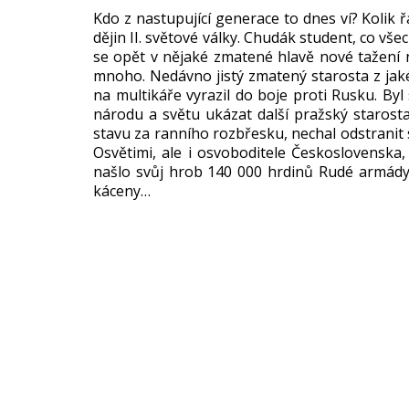
Kdo z nastupující generace to dnes ví? Kolik 
dějin II. světové války. Chudák student, co vše
se opět v nějaké zmatené hlavě nové tažení n
mnoho. Nedávno jistý zmatený starosta z jaké
na multikáře vyrazil do boje proti Rusku. By
národu a světu ukázat další pražský starost
stavu za ranního rozbřesku, nechal odstranit
Osvětimi, ale i osvoboditele Československa,
našlo svůj hrob 140 000 hrdinů Rudé armády. 
káceny…