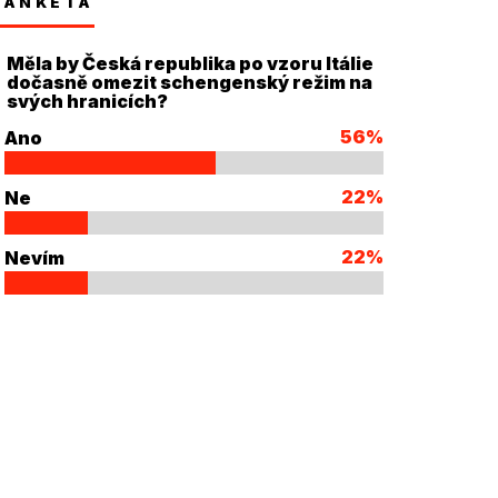
ANKETA
Měla by Česká republika po vzoru Itálie
dočasně omezit schengenský režim na
svých hranicích?
56%
Ano
22%
Ne
22%
Nevím