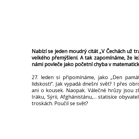
Nabízí se jeden moudrý citát „V Čechách už t
velkého přemýšlení. A tak zapomínáme, že lež,
námi povleče jako početní chyba v matematick
27. leden si připomínáme, jako „Den památ
lidskosti“. Jak vypadá dnešní svět? I přes obr
ani o kousek. Naopak. Válečné hrůzy jsou zl
Iráku, Sýrii, Afghánistánu,… statisíce obyvate
troskách. Poučil se svět?