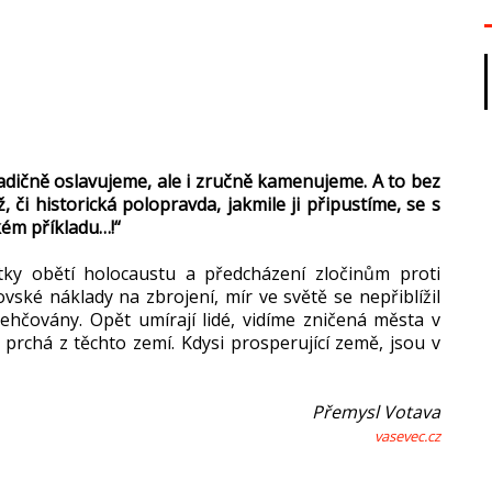
radičně oslavujeme, ale i zručně kamenujeme. A to bez
 či historická polopravda, jakmile ji připustíme, se s
ém příkladu…!“
ky obětí holocaustu a předcházení zločinům proti
ovské náklady na zbrojení, mír ve světě se nepřiblížil
ehčovány. Opět umírají lidé, vidíme zničená města v
l prchá z těchto zemí. Kdysi prosperující země, jsou v
Přemysl Votava
vasevec.cz