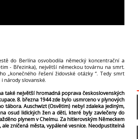
estě do Berlína osvobodila německý koncentrační a
tim - Březinka), největší německou továrnu na smrt.
kého „konečného řešení židovské otázky “. Tedy smrt
 i národy slovanské.
na také největší hromadná poprava československých
upace. 8. března 1944 zde bylo usmrceno v plynových
 tábora. Auschwizt (Osvětim) nebyl zdaleka jediným,
na osud lidických žen a děti, které byly zavlečeny do
zavražděno plynem v Chelmu. Za hitlerovským Německem
ale zničená města, vypálené vesnice. Neodpustitelná