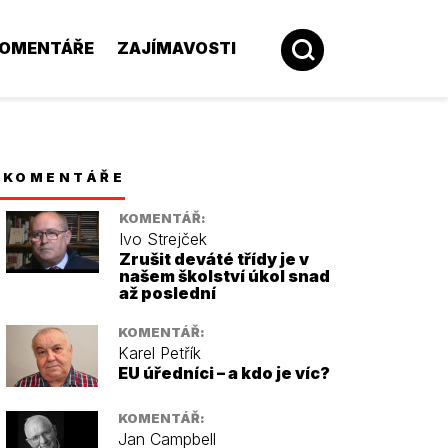
OMENTÁŘE
ZAJÍMAVOSTI
KOMENTÁŘE
KOMENTÁŘ:
Ivo Strejček
Zrušit deváté třídy je v
našem školství úkol snad
až poslední
KOMENTÁŘ:
Karel Petřík
EU úředníci – a kdo je víc?
KOMENTÁŘ:
Jan Campbell