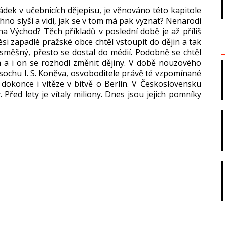
řádek v učebnicích dějepisu, je věnováno této kapitole
chno slyší a vidí, jak se v tom má pak vyznat? Nenarodí
a Východ? Těch příkladů v poslední době je až příliš
si zapadlé pražské obce chtěl vstoupit do dějin a tak
l směšný, přesto se dostal do médií. Podobně se chtěl
a a i on se rozhodl změnit dějiny. V době nouzového
 sochu I. S. Koněva, osvoboditele právě té vzpomínané
 dokonce i vítěze v bitvě o Berlín. V Československu
Před lety je vítaly miliony. Dnes jsou jejich pomníky