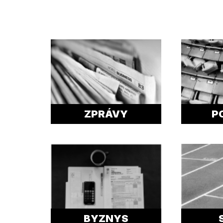
ZPRÁVY
P
BYZNYS