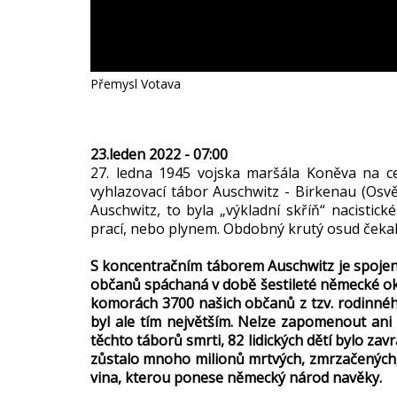
Přemysl Votava
23.leden 2022 - 07:00
27. ledna 1945 vojska maršála Koněva na c
vyhlazovací tábor Auschwitz - Birkenau (Osvě
Auschwitz, to byla „výkladní skříň“ nacistic
prací, nebo plynem. Obdobný krutý osud čekal
S koncentračním táborem Auschwitz je spoje
občanů spáchaná v době šestileté německé ok
komorách 3700 našich občanů z tzv. rodinného
byl ale tím největším. Nelze zapomenout ani 
těchto táborů smrti, 82 lidických dětí bylo 
zůstalo mnoho milionů mrtvých, zmrzačených, 
vina, kterou ponese německý národ navěky.