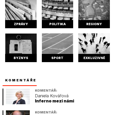
ZPRÁVY
POLITIKA
REGIONY
BYZNYS
SPORT
EXKLUZIVNĚ
KOMENTÁŘE
KOMENTÁŘ:
Daniela Kovářová
Inferno mezi námi
KOMENTÁŘ: