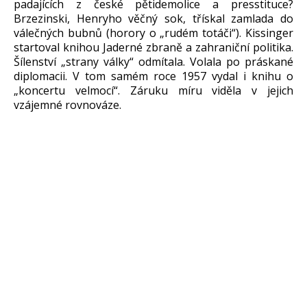
padajících z české pětidemolice a presstituce?
Brzezinski, Henryho věčný sok, třískal zamlada do
válečných bubnů (horory o „rudém totáči“). Kissinger
startoval knihou Jaderné zbraně a zahraniční politika.
Šílenství „strany války“ odmítala. Volala po práskané
diplomacii. V tom samém roce 1957 vydal i knihu o
„koncertu velmocí“. Záruku míru viděla v jejich
vzájemné rovnováze.