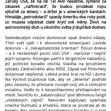
Záruky USA, že na ně Tel Aviv nesáhne, vyměnil za
závazek „naftokracií“, že budou prodávat ropu
výlučně za dolary – a držet je v amerických bankách.
Himaláje „petrodolarů“ spasily Ameriku dva roky poté,
co musela odpískat zlaté krytí své měny. Život na
astronomický dluh u okolního světa jí dopřává dodnes.
Sedmdesátým rokům dominoval opak dnešní nálady.
Třetí svět spěl i k ekonomické emancipaci. Leckde
dokonce – k „nekapitalistické orientaci“. Posun doleva
– a k nezávislejší pozici vůči USA - narůstal i napříč
jejich spojenci. Kissinger patřil k dirigentům habaďůry,
jež politické kyvadlo otočila. Stavěla na jezuitském
výkladu Závěrečného aktu KBSE. Západ své Pinochety
dosazovat nepřestal. Lidská práva bral na hůl i doma.
Na Východ stupňoval tlak, aby se „détente“ podřídil
jako závazku, že přestane rozvíjet svůj vliv a civilizační
iniciativu. Vedlo to k bezpohlavnímu přešlapování na
místě. Skončilo to „katastrojkou“ pod dětinskou fanglí
„všelidských zájmů“. Rekordní kapitulaci spáchala
smečka tlučhubů a křiváčků, která se prodrala až do
Kremlu. Bez principálů Kissingerova formátu si o tom