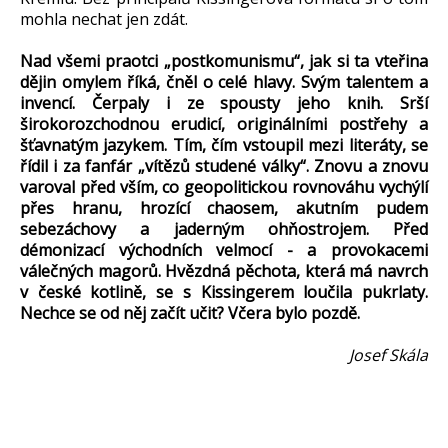
mohla nechat jen zdát.
Nad všemi praotci „postkomunismu“, jak si ta vteřina
dějin omylem říká, čněl o celé hlavy. Svým talentem a
invencí. Čerpaly i ze spousty jeho knih. Srší
širokorozchodnou erudicí, originálními postřehy a
šťavnatým jazykem. Tím, čím vstoupil mezi literáty, se
řídil i za fanfár „vítězů studené války“. Znovu a znovu
varoval před vším, co geopolitickou rovnováhu vychýlí
přes hranu, hrozící chaosem, akutním pudem
sebezáchovy a jaderným ohňostrojem. Před
démonizací východních velmocí - a provokacemi
válečných magorů. Hvězdná pěchota, která má navrch
v české kotlině, se s Kissingerem loučila pukrlaty.
Nechce se od něj začít učit? Včera bylo pozdě.
Josef Skála