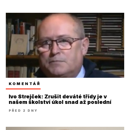
KOMENTÁŘ
Ivo Strejček: Zrušit deváté třídy je v
našem školství úkol snad až poslední
PŘED 2 DNY