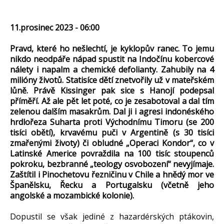
11.prosinec 2023 - 06:00
Pravd, které ho nešlechtí, je kyklopův ranec. To jemu
nikdo neodpáře nápad spustit na Indočínu kobercové
nálety i napalm a chemické defolianty. Zahubily na 4
milióny životů. Statisíce dětí znetvořily už v mateřském
lůně. Právě Kissinger pak sice s Hanojí podepsal
příměří. Až ale pět let poté, co je zesabotoval a dal tím
zelenou dalším masakrům. Dal ji i agresi indonéského
hrdlořeza Suharta proti Východnímu Timoru (se 200
tisíci obětí), krvavému puči v Argentině (s 30 tisíci
zmařenými životy) či obludné „Operaci Kondor“, co v
Latinské Americe povraždila na 100 tisíc stoupenců
pokroku, bezbranné „teology osvobození“ nevyjímaje.
Zaštítil i Pinochetovu řezničinu v Chile a hnědý mor ve
Španělsku, Řecku a Portugalsku (včetně jeho
angolské a mozambické kolonie).
Dopustil se však jediné z hazardérských ptákovin,