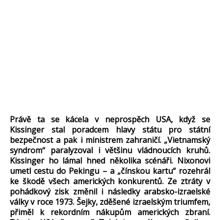
Právě ta se kácela v neprospěch USA, když se
Kissinger stal poradcem hlavy státu pro státní
bezpečnost a pak i ministrem zahraničí. „Vietnamský
syndrom“ paralyzoval i většinu vládnoucích kruhů.
Kissinger ho lámal hned několika scénáři. Nixonovi
umetl cestu do Pekingu – a „čínskou kartu“ rozehrál
ke škodě všech amerických konkurentů. Ze ztráty v
pohádkový zisk změnil i následky arabsko-izraelské
války v roce 1973. Šejky, zděšené izraelským triumfem,
přiměl k rekordním nákupům amerických zbraní.