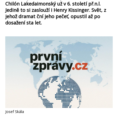
Chilón Lakedaimonský už v 6. století př.n.l.
Jedině to si zaslouží i Henry Kissinger. Svět, z
jehož dramat ční jeho pečeť, opustil až po
dosažení sta let.
Josef Skála