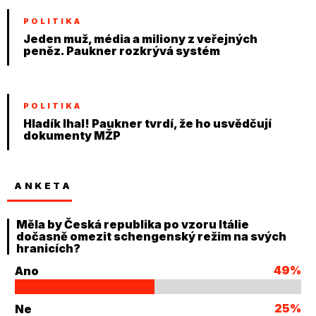
POLITIKA
Jeden muž, média a miliony z veřejných
peněz. Paukner rozkrývá systém
POLITIKA
Hladík lhal! Paukner tvrdí, že ho usvědčují
dokumenty MŽP
ANKETA
Měla by Česká republika po vzoru Itálie
dočasně omezit schengenský režim na svých
hranicích?
49%
Ano
25%
Ne