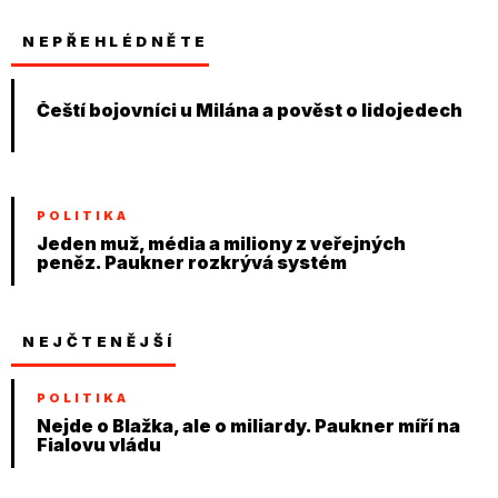
NEPŘEHLÉDNĚTE
Čeští bojovníci u Milána a pověst o lidojedech
POLITIKA
Jeden muž, média a miliony z veřejných
peněz. Paukner rozkrývá systém
NEJČTENĚJŠÍ
POLITIKA
Nejde o Blažka, ale o miliardy. Paukner míří na
Fialovu vládu