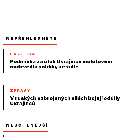
NEPŘEHLÉDNĚTE
POLITIKA
Podmínka za útok Ukrajince molotovem
nadzvedla politiky ze židle
ZPRÁVY
V ruských ozbrojených silách bojují oddíly
Ukrajinců
NEJČTENĚJŠÍ