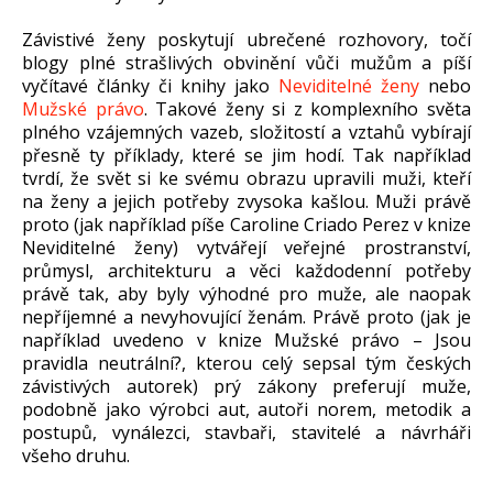
Závistivé ženy poskytují ubrečené rozhovory, točí
blogy plné strašlivých obvinění vůči mužům a píší
vyčítavé články či knihy jako
Neviditelné ženy
nebo
Mužské právo
. Takové ženy si z komplexního světa
plného vzájemných vazeb, složitostí a vztahů vybírají
přesně ty příklady, které se jim hodí. Tak například
tvrdí, že svět si ke svému obrazu upravili muži, kteří
na ženy a jejich potřeby zvysoka kašlou. Muži právě
proto (jak například píše Caroline Criado Perez v knize
Neviditelné ženy) vytvářejí veřejné prostranství,
průmysl, architekturu a věci každodenní potřeby
právě tak, aby byly výhodné pro muže, ale naopak
nepříjemné a nevyhovující ženám. Právě proto (jak je
například uvedeno v knize Mužské právo – Jsou
pravidla neutrální?, kterou celý sepsal tým českých
závistivých autorek) prý zákony preferují muže,
podobně jako výrobci aut, autoři norem, metodik a
postupů, vynálezci, stavbaři, stavitelé a návrháři
všeho druhu.