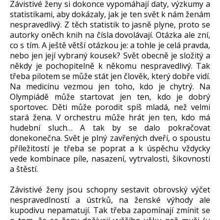
Závistivé ženy si dokonce vypomáhají daty, výzkumy a
statistikami, aby dokázaly, jak je ten svět k nám ženám
nespravedlivý. Z těch statistik to jasně plyne, proto se
autorky oněch knih na čísla dovolávají. Otázka ale zní,
co s tím. A ještě větší otázkou je: a tohle je celá pravda,
nebo jen její vybraný kousek? Svět obecně je složitý a
někdy je pochopitelně k někomu nespravedlivý. Tak
třeba pilotem se může stát jen člověk, který dobře vidí.
Na medicínu vezmou jen toho, kdo je chytrý. Na
Olympiádě může startovat jen ten, kdo je dobrý
sportovec. Děti může porodit spíš mladá, než velmi
stará žena. V orchestru může hrát jen ten, kdo má
hudební sluch… A tak by se dalo pokračovat
donekonečna. Svět je plný zavřených dveří, o spoustu
příležitostí je třeba se poprat a k úspěchu vždycky
vede kombinace píle, nasazení, vytrvalosti, šikovnosti
a štěstí.
Závistivé ženy jsou schopny sestavit obrovský výčet
nespravedlností a ústrků, na ženské výhody ale
kupodivu nepamatují. Tak třeba zapomínají zmínit se