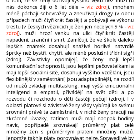
o tom, že se ženy dožívají vyššího věku než muži (u
nás dokonce žijí o 6 let déle –
viz zdroj
), mnohem
méně páchají sebevraždy a zneužívají drogy (v obou
případech muži čtyřikrát častěji) a pobývají ve výkonu
trestu (v českých věznicích je žen jen necelých 9 % -
viz
zdroj
), muži hrozí venku na ulici čtyřikrát častěji
napadení, zranění i smrt. Zamlčují, že ve škole daleko
lepších známek dosahují snaživé horlivé natvrdlé
šprtky než bystří, chytří, ale méně poslušní třídní sígři
(zdroj). Závistivky opomíjejí, že ženy mají lepší
komunikační schopnosti, jsou lepšími pečovatelkami a
mají lepší sociální sítě, dosahují vyššího vzdělání, jsou
flexibilnější v zaměstnání, jsou adaptabilnější, na rozdíl
od mužů zvládají multitasking, mají vyšší emocionální
inteligenci a empatii, přivádějí na svět děti a po
rozvodu či rozchodu o děti častěji pečují (zdroj). I v
oblasti platové si závistivé ženy vždy vybírají ke svému
srovnání právě ta zaměstnání, v nichž ženy pracují na
zkrácené úvazky, zatímco muži mají naopak hodiny
navíc, popřípadě srovnávají průměrný plat celé
množiny žen s průměrným platem množiny mužů.
Jenomže takhle platy porovnávat nelze. Spravedlivé by