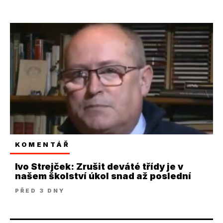
KOMENTÁŘ
Ivo Strejček: Zrušit deváté třídy je v
našem školství úkol snad až poslední
PŘED 3 DNY