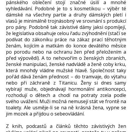
pánského oblečení stojí značné úsilí a mnohé
vyhledávání. Podobné je to s kosmetikou – výběr té
dámské na všechny partie a druhy dámských pletí i
vlasů je minimálně trojnásobný ve srovnání s produkcí
pro pány. Podobně tak závistivé dámy jaksi opomíjejí,
že legislativa obsahuje celou řadu zvýhodnění (stačí se
podívat do zákoníku práce na zákaz prací těhotným
ženám, kojícím a matkám do konce devátého měsíce
po porodu nebo na ochranu žen před přeložením a
před výpovědí). A to nehovořím o ženských zbraních,
ženské manipulaci, ženské nadvládě a ženě coby krku,
která mnohdy vládne mužské hlavě. Společnost taky
pořád dává ženám přednost – do tramvaje, do výtahu
nebo při záchraně z Titanicu. Ženy si dnes samy
vybírají muže, objednávají hormonální antikoncepci,
rozhodují o dětech a chodí na potraty zcela podle
svého uvážení. Muži možná nemusejí stát ve frontě na
toalety. Ale usměje-li se na ně krásná žena, vypne se
jim mozek a přijdou o sebeovládání.
Z knih, podcastů a článků těchto závistivých žen