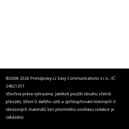
©2008-2026 Prvnizpravy.cz Easy Communications s.r.o., IČ:
24821357
Všechna práva vyhrazena. Jakékoli použití obsahu včetně
převzetí, šíření či dalšího užití a zpřístupňování textových či
obrazových materiálů bez písemného souhlasu redakce je
zakázáno.