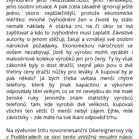
jeho osobní situace. A pak zcela zásadně ignorují ještě
jedno, skoro nejdůležitější, protože ekonomické
měřítko: mnohé zvýhodnění žen v životě by stálo
nemalé náklady. A otázka zní, na čí úkor se má
zajišťovat a kdo to zvýhodnění musí zaplatit. Závistivé
autorky si jenom stěžují, žalují a vznášejí své osobní
nárokové požadavky. Ekonomickou náročností se
ovšem nezabývají. Jistě by výrobci mohli vyrábět i
malosériové kolekce výrobků jen pro ženy. Ty by však
zákonitě byly o dost dražší, stejně jako jsou o dvě
třetiny ceny dražší nůžky pro leváky. A kupoval by je
pak někdo? Já bych třeba uvítala menší chytré
telefony, které by jinak kapacitou a výkonem
odpovídaly těm velkým, co se mi nevejdou do mé malé
ženské ruky. Jenomže znám statistiky výrobců
telefonů: tam, kde vyrobili dvě velikosti, kupovali
všichni ten větší. O menší nebyl zájem. Ejhle, milé
závistivky – zde máte na své lkaní odpověď trhu.
Na vývěsním štítu novorenesanční Obereignerovy vily
v Poděbradech se skví tento výstižný moudrý nápis: