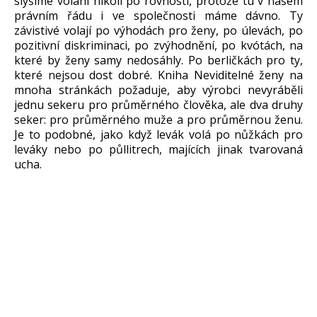
slyšíme volání nikoli po rovnosti, protože tu v našem
právním řádu i ve společnosti máme dávno. Ty
závistivé volají po výhodách pro ženy, po úlevách, po
pozitivní diskriminaci, po zvýhodnění, po kvótách, na
které by ženy samy nedosáhly. Po berličkách pro ty,
které nejsou dost dobré. Kniha Neviditelné ženy na
mnoha stránkách požaduje, aby výrobci nevyráběli
jednu sekeru pro průměrného člověka, ale dva druhy
seker: pro průměrného muže a pro průměrnou ženu.
Je to podobné, jako když levák volá po nůžkách pro
leváky nebo po půllitrech, majících jinak tvarovaná
ucha.