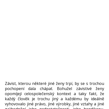
Závist, kterou některé jiné ženy trpí, by se s trochou
pochopení dala chápat. Bohužel závistivé ženy
opomíjejí celospolečenský kontext a taky fakt, že
každý člověk je trochu jiný a každému by ideálně
vyhovovalo jiné právo, jiné výrobky, jiné vztahy a jiné
zvýhodnění jeho nedostatečnosti, jeho hendikepu,