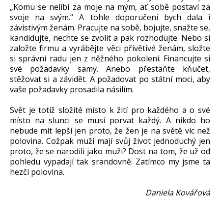
„Komu se nelíbí za moje na mým, ať sobě postaví za
svoje na svým.“ A tohle doporučení bych dala i
závistivým ženám. Pracujte na sobě, bojujte, snažte se,
kandidujte, nechte se zvolit a pak rozhodujte. Nebo si
založte firmu a vyrábějte věci přívětivé ženám, složte
si správní radu jen z něžného pokolení. Financujte si
své požadavky samy. Anebo přestaňte kňučet,
stěžovat si a závidět. A požadovat po státní moci, aby
vaše požadavky prosadila násilím.
Svět je totiž složité místo k žití pro každého a o své
místo na slunci se musí porvat každý. A nikdo ho
nebude mít lepší jen proto, že žen je na světě víc než
polovina. Cožpak muži mají svůj život jednoduchý jen
proto, že se narodili jako muži? Dost na tom, že už od
pohledu vypadají tak srandovně. Zatímco my jsme ta
hezčí polovina.
Daniela Kovářová