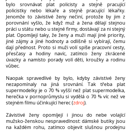
bylo srovnávat plat policisty a stejně pracující
policistky nebo lékaře a stejně pracující lékařky.
Jenomže to závistivé ženy nečiní, protože by jim z
porovnání vyšlo, že když muž a žena dělají stejnou
práci u státu nebo u stejné firmy, dostávají za ni stejný
plat. Opomíjejí taky, že ženy a muži mají jiné priority,
jiné zájmy a jiné hodnoty a odlišně si vybírají, čemu
dají přednost. Proto si muži volí spíše pracovní cesty,
přesčasy a hodiny navíc, zatímco ženy zkrácené
úvazky a namísto porady volí děti, kroužky a rodinu
vůbec.
Naopak spravedlivé by bylo, kdyby závistivé ženy
nezapomínaly na jiná srovnání. Tak třeba plat
supermodelky je o 70 % vyšší než plat supermodelka,
herečka v pornoprůmyslu si vydělá o 70 % víc než ve
stejném filmu účinkující herec (
zdroj
).
Závistivé ženy opomíjejí i jinou do nebe volající
mužsko-ženskou nespravedlnost: dámské butiky jsou
na každém rohu, zatímco objevit slušnou prodejnu