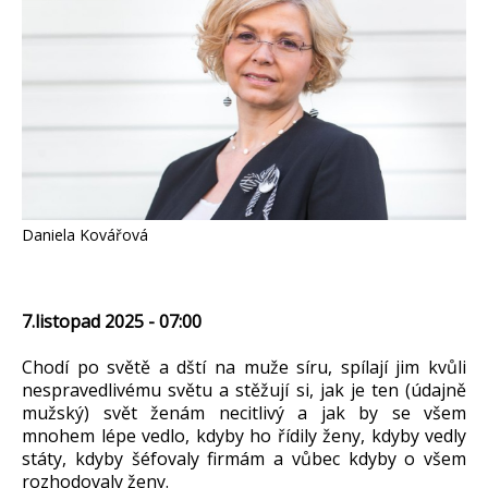
Daniela Kovářová
7.listopad 2025 - 07:00
Chodí po světě a dští na muže síru, spílají jim kvůli
nespravedlivému světu a stěžují si, jak je ten (údajně
mužský) svět ženám necitlivý a jak by se všem
mnohem lépe vedlo, kdyby ho řídily ženy, kdyby vedly
státy, kdyby šéfovaly firmám a vůbec kdyby o všem
rozhodovaly ženy.