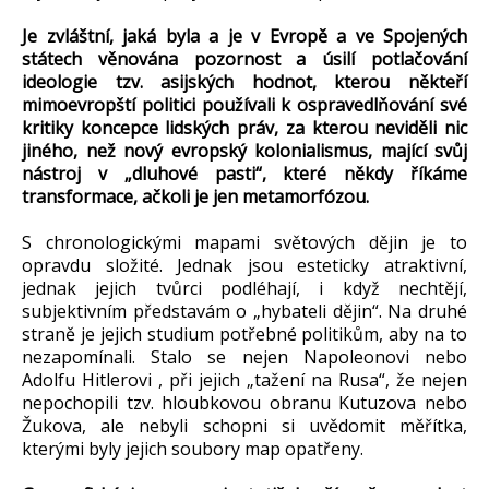
Je zvláštní, jaká byla a je v Evropě a ve Spojených
státech věnována pozornost a úsilí potlačování
ideologie tzv. asijských hodnot, kterou někteří
mimoevropští politici používali k ospravedlňování své
kritiky koncepce lidských práv, za kterou neviděli nic
jiného, než nový evropský kolonialismus, mající svůj
nástroj v „dluhové pasti“, které někdy říkáme
transformace, ačkoli je jen metamorfózou.
S chronologickými mapami světových dějin je to
opravdu složité. Jednak jsou esteticky atraktivní,
jednak jejich tvůrci podléhají, i když nechtějí,
subjektivním představám o „hybateli dějin“. Na druhé
straně je jejich studium potřebné politikům, aby na to
nezapomínali. Stalo se nejen Napoleonovi nebo
Adolfu Hitlerovi , při jejich „tažení na Rusa“, že nejen
nepochopili tzv. hloubkovou obranu Kutuzova nebo
Žukova, ale nebyli schopni si uvědomit měřítka,
kterými byly jejich soubory map opatřeny.