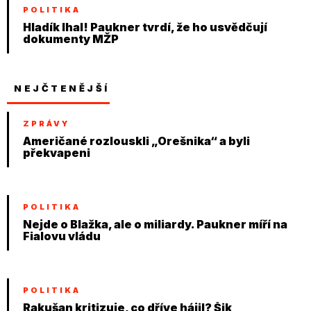
POLITIKA
Hladík lhal! Paukner tvrdí, že ho usvědčují
dokumenty MŽP
NEJČTENĚJŠÍ
ZPRÁVY
Američané rozlouskli „Orešnika“ a byli
překvapeni
POLITIKA
Nejde o Blažka, ale o miliardy. Paukner míří na
Fialovu vládu
POLITIKA
Rakušan kritizuje, co dříve hájil? Šik