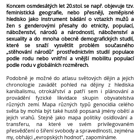
Koncem osmdesátých let 20.stol. se např. objevuje tzv.
feministická geografie, nebo přesněji, zeměpisné
hledisko jako instrument bádání o vztazích mužů a
žen s genderovými přesahy do etnicity, populací,
náboženství, národů a národností, náboženství a
sexuality a do mnoha obecně demografických studií,
které se snaží vysvětlit problém současného
„stěhování národů“ prostřednictvím studií populace
podle rodu nebo vnitřní a vnější mobilitu populací
podle rodu v globálních rozměrech.
Podobně je možné do atlasu světových dějin a jejich
chronologie zavádět pohled na dějiny z hlediska
kanibalismu, otrokářství a patří sem i plánování a
provádění fyzické likvidace skupin obyvatelstva
různých zemí. Mapa různých typů genocidia celého
světa by mohla být také hustě popsaná jmény obětí a
jejich vrahů. Stejně jako mapa politiky osídlování a
transferu, na které ve svém privilegovaném
přesvědčení o šíření svobody a spravedlnosti, zejména
my, obhájci „evropských hodnot“, zapomínáme.