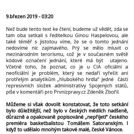
9.březen 2019 - 03:20
Než bude tento text ke čtení, budeme už vědět, zda se
tam oba setkali s ředitelkou Ginou Haspelovou, ale
také téměř s jistotou víme, že se o tomto jednání
nedovíme nic zajímavého. Prý se mělo mluvit o
mezinárodním terorismu, což je v současném světě
kódové označení jednání, které má být utajeno.
Včetně toho, že poznat, co je u CIA oficiální a
neoficiální je problém, který se nedaří vyřešit ani
protřelým analytikům „hlubokého hrdla“ jedné části
represivních složek administrativy Spojených států,
píše v komentáři pro Prvnizpravy.cz Zdeněk Zbořil.
Můžeme si však dovolit konstatovat, že toto setkání
bylo důležitější, než bylo v českých médiích nadšeně,
důrazně a opakovaně popisováné „nepřijetí“ českého
premiéra basketbalistou Tomášem Satoranským. I
když to udělalo mnohým takové malé, české Vánoce.