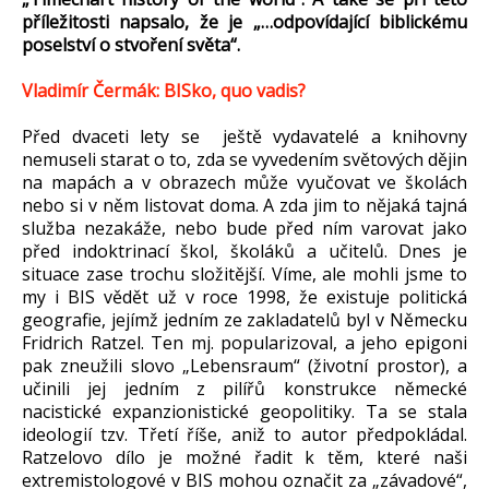
příležitosti napsalo, že je „…odpovídající biblickému
poselství o stvoření světa“.
Vladimír Čermák: BISko, quo vadis?
Před dvaceti lety se ještě vydavatelé a knihovny
nemuseli starat o to, zda se vyvedením světových dějin
na mapách a v obrazech může vyučovat ve školách
nebo si v něm listovat doma. A zda jim to nějaká tajná
služba nezakáže, nebo bude před ním varovat jako
před indoktrinací škol, školáků a učitelů. Dnes je
situace zase trochu složitější. Víme, ale mohli jsme to
my i BIS vědět už v roce 1998, že existuje politická
geografie, jejímž jedním ze zakladatelů byl v Německu
Fridrich Ratzel. Ten mj. popularizoval, a jeho epigoni
pak zneužili slovo „Lebensraum“ (životní prostor), a
učinili jej jedním z pilířů konstrukce německé
nacistické expanzionistické geopolitiky. Ta se stala
ideologií tzv. Třetí říše, aniž to autor předpokládal.
Ratzelovo dílo je možné řadit k těm, které naši
extremistologové v BIS mohou označit za „závadové“,