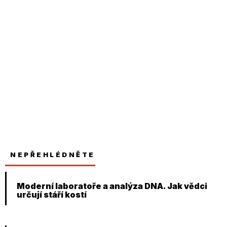
NEPŘEHLÉDNĚTE
Moderní laboratoře a analýza DNA. Jak vědci
určují stáří kostí