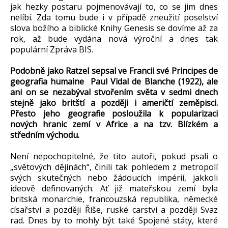
jak hezky postaru pojmenovávají to, co se jim dnes
nelíbí. Zda tomu bude i v případě zneužití poselství
slova božího a biblické Knihy Genesis se dovíme až za
rok, až bude vydána nová výroční a dnes tak
populární Zpráva BIS.
Podobně jako Ratzel sepsal ve Francii své Principes de
geografia humaine Paul Vidal de Blanche (1922), ale
ani on se nezabýval stvořením světa v sedmi dnech
stejně jako britští a později i američtí zeměpisci.
Přesto jeho geografie posloužila k popularizaci
nových hranic zemí v Africe a na tzv. Blízkém a
středním východu.
Není nepochopitelné, že tito autoři, pokud psali o
„světových dějinách“, činili tak pohledem z metropolí
svých skutečných nebo žádoucích impérií, jakkoli
ideově definovaných. Ať již mateřskou zemí byla
britská monarchie, francouzská republika, německé
císařství a později Říše, ruské carství a později Svaz
rad. Dnes by to mohly být také Spojené státy, které