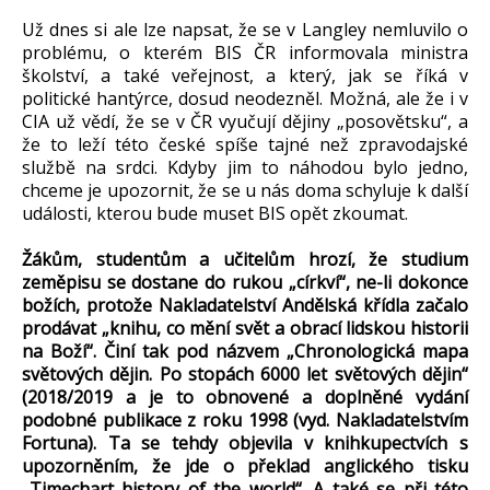
Už dnes si ale lze napsat, že se v Langley nemluvilo o
problému, o kterém BIS ČR informovala ministra
školství, a také veřejnost, a který, jak se říká v
politické hantýrce, dosud neodezněl. Možná, ale že i v
CIA už vědí, že se v ČR vyučují dějiny „posovětsku“, a
že to leží této české spíše tajné než zpravodajské
službě na srdci. Kdyby jim to náhodou bylo jedno,
chceme je upozornit, že se u nás doma schyluje k další
události, kterou bude muset BIS opět zkoumat.
Žákům, studentům a učitelům hrozí, že studium
zeměpisu se dostane do rukou „církví“, ne-li dokonce
božích, protože Nakladatelství Andělská křídla začalo
prodávat „knihu, co mění svět a obrací lidskou historii
na Boží“. Činí tak pod názvem „Chronologická mapa
světových dějin. Po stopách 6000 let světových dějin“
(2018/2019 a je to obnovené a doplněné vydání
podobné publikace z roku 1998 (vyd. Nakladatelstvím
Fortuna). Ta se tehdy objevila v knihkupectvích s
upozorněním, že jde o překlad anglického tisku
„Timechart history of the world“. A také se při této