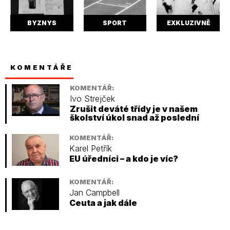
BYZNYS
SPORT
EXKLUZIVNĚ
KOMENTÁŘE
KOMENTÁŘ:
Ivo Strejček
Zrušit deváté třídy je v našem
školství úkol snad až poslední
KOMENTÁŘ:
Karel Petřík
EU úředníci – a kdo je víc?
KOMENTÁŘ:
Jan Campbell
Ceuta a jak dále