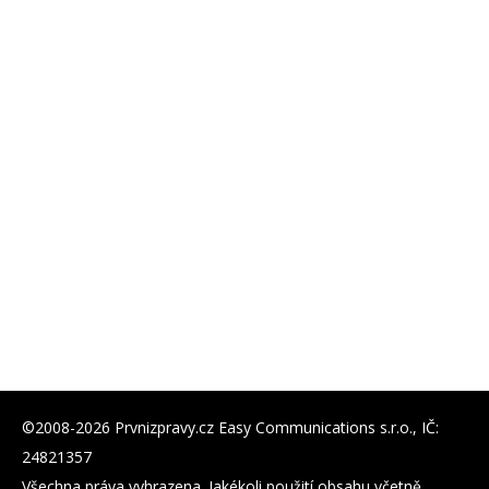
©2008-2026 Prvnizpravy.cz Easy Communications s.r.o., IČ:
24821357
Všechna práva vyhrazena. Jakékoli použití obsahu včetně