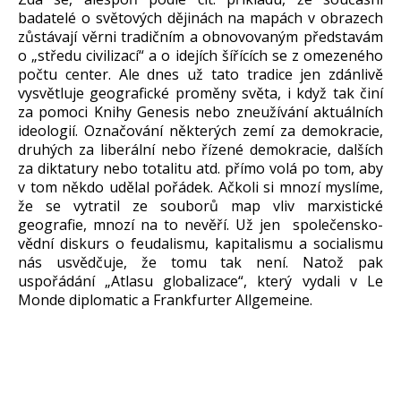
badatelé o světových dějinách na mapách v obrazech
zůstávají věrni tradičním a obnovovaným představám
o „středu civilizací“ a o idejích šířících se z omezeného
počtu center. Ale dnes už tato tradice jen zdánlivě
vysvětluje geografické proměny světa, i když tak činí
za pomoci Knihy Genesis nebo zneužívání aktuálních
ideologií. Označování některých zemí za demokracie,
druhých za liberální nebo řízené demokracie, dalších
za diktatury nebo totalitu atd. přímo volá po tom, aby
v tom někdo udělal pořádek. Ačkoli si mnozí myslíme,
že se vytratil ze souborů map vliv marxistické
geografie, mnozí na to nevěří. Už jen společensko-
vědní diskurs o feudalismu, kapitalismu a socialismu
nás usvědčuje, že tomu tak není. Natož pak
uspořádání „Atlasu globalizace“, který vydali v Le
Monde diplomatic a Frankfurter Allgemeine.