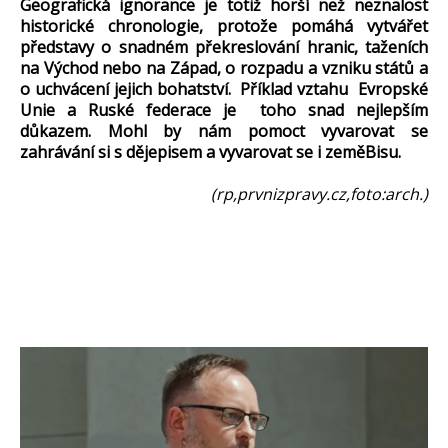
Geografická ignorance je totiž horší než neznalost
historické chronologie, protože pomáhá vytvářet
představy o snadném překreslování hranic, taženích
na Východ nebo na Západ, o rozpadu a vzniku států a
o uchvácení jejich bohatství. Příklad vztahu Evropské
Unie a Ruské federace je toho snad nejlepším
důkazem. Mohl by nám pomoct vyvarovat se
zahrávání si s dějepisem a vyvarovat se i zeměBisu.
(rp,prvnizpravy.cz,foto:arch.)