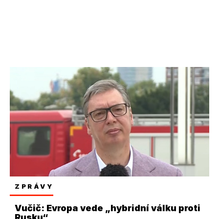
ZPRÁVY
Vučič: Evropa vede „hybridní válku proti
Rusku“