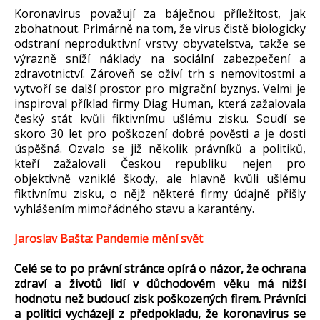
Koronavirus považují za báječnou příležitost, jak
zbohatnout. Primárně na tom, že virus čistě biologicky
odstraní neproduktivní vrstvy obyvatelstva, takže se
výrazně sníží náklady na sociální zabezpečení a
zdravotnictví. Zároveň se oživí trh s nemovitostmi a
vytvoří se další prostor pro migrační byznys. Velmi je
inspiroval příklad firmy Diag Human, která zažalovala
český stát kvůli fiktivnímu ušlému zisku. Soudí se
skoro 30 let pro poškození dobré pověsti a je dosti
úspěšná. Ozvalo se již několik právníků a politiků,
kteří zažalovali Českou republiku nejen pro
objektivně vzniklé škody, ale hlavně kvůli ušlému
fiktivnímu zisku, o nějž některé firmy údajně přišly
vyhlášením mimořádného stavu a karantény.
Jaroslav Bašta: Pandemie mění svět
Celé se to po právní stránce opírá o názor, že ochrana
zdraví a životů lidí v důchodovém věku má nižší
hodnotu než budoucí zisk poškozených firem. Právníci
a politici vycházejí z předpokladu, že koronavirus se