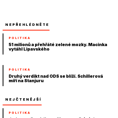
NEPŘEHLÉDNĚTE
POLITIKA
51 milionů a přehřáté zelené mozky. Macinka
vytáhl Lipavského
POLITIKA
Druhý verdikt nad ODS se blíží. Schillerová
míří na Stanjuru
NEJČTENĚJŠÍ
POLITIKA