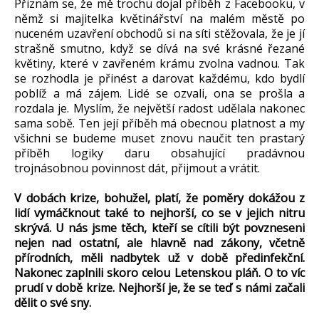
Přiznám se, že mě trochu dojal příběh z Facebooku, v
němž si majitelka květinářství na malém městě po
nuceném uzavření obchodů si na síti stěžovala, že je jí
strašně smutno, když se dívá na své krásné řezané
květiny, které v zavřeném krámu zvolna vadnou. Tak
se rozhodla je přinést a darovat každému, kdo bydlí
poblíž a má zájem. Lidé se ozvali, ona se prošla a
rozdala je. Myslím, že největší radost udělala nakonec
sama sobě. Ten její příběh má obecnou platnost a my
všichni se budeme muset znovu naučit ten prastarý
příběh logiky daru obsahující pradávnou
trojnásobnou povinnost dát, přijmout a vrátit.
V dobách krize, bohužel, platí, že poměry dokážou z
lidí vymáčknout také to nejhorší, co se v jejich nitru
skrývá. U nás jsme těch, kteří se cítili být povzneseni
nejen nad ostatní, ale hlavně nad zákony, včetně
přírodních, měli nadbytek už v době předinfekční.
Nakonec zaplnili skoro celou Letenskou pláň. O to víc
prudí v době krize. Nejhorší je, že se teď s námi začali
dělit o své sny.