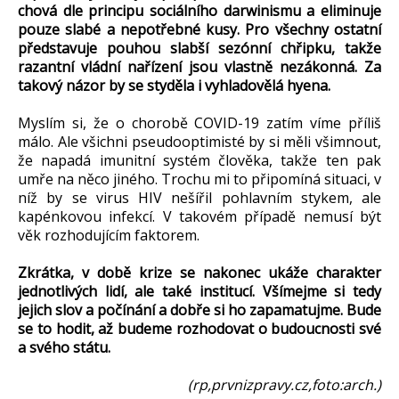
chová dle principu sociálního darwinismu a eliminuje
pouze slabé a nepotřebné kusy. Pro všechny ostatní
představuje pouhou slabší sezónní chřipku, takže
razantní vládní nařízení jsou vlastně nezákonná. Za
takový názor by se styděla i vyhladovělá hyena.
Myslím si, že o chorobě COVID-19 zatím víme příliš
málo. Ale všichni pseudooptimisté by si měli všimnout,
že napadá imunitní systém člověka, takže ten pak
umře na něco jiného. Trochu mi to připomíná situaci, v
níž by se virus HIV nešířil pohlavním stykem, ale
kapénkovou infekcí. V takovém případě nemusí být
věk rozhodujícím faktorem.
Zkrátka, v době krize se nakonec ukáže charakter
jednotlivých lidí, ale také institucí. Všímejme si tedy
jejich slov a počínání a dobře si ho zapamatujme. Bude
se to hodit, až budeme rozhodovat o budoucnosti své
a svého státu.
(rp,prvnizpravy.cz,foto:arch.)