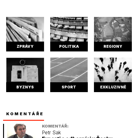
ZPRÁVY
POLITIKA
REGIONY
BYZNYS
SPORT
EXKLUZIVNĚ
KOMENTÁŘE
KOMENTÁŘ:
Petr Sak