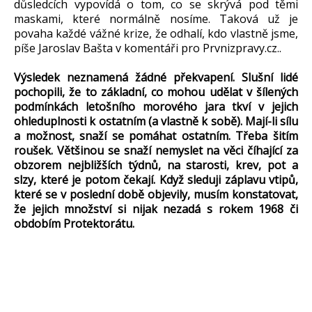
důsledcích vypovídá o tom, co se skrývá pod těmi
maskami, které normálně nosíme. Taková už je
povaha každé vážné krize, že odhalí, kdo vlastně jsme,
píše Jaroslav Bašta v komentáři pro Prvnizpravy.cz..
Výsledek neznamená žádné překvapení. Slušní lidé
pochopili, že to základní, co mohou udělat v šílených
podmínkách letošního morového jara tkví v jejich
ohleduplnosti k ostatním (a vlastně k sobě). Mají-li sílu
a možnost, snaží se pomáhat ostatním. Třeba šitím
roušek. Většinou se snaží nemyslet na věci číhající za
obzorem nejbližších týdnů, na starosti, krev, pot a
slzy, které je potom čekají. Když sleduji záplavu vtipů,
které se v poslední době objevily, musím konstatovat,
že jejich množství si nijak nezadá s rokem 1968 či
obdobím Protektorátu.