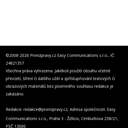
©2008-2026 Prvnizpravy.cz Easy Communications s.r.o., IČ:
24821357
Všechna práva vyhrazena. Jakékoli použití obsahu včetně
převzetí, šíření či dalšího užití a zpřístupňování textových či
obrazových materiálů bez písemného souhlasu redakce je
zakázáno.
Redakce:
zc.yvarpzinvrp@eckader
, Adresa společnosti: Easy
Communications s.r.o., Praha 3 - Žižkov, Cimburkova 258/21,
PSČ 13000