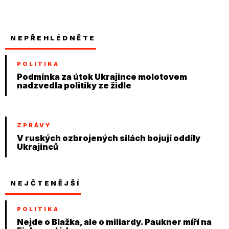
NEPŘEHLÉDNĚTE
POLITIKA
Podmínka za útok Ukrajince molotovem
nadzvedla politiky ze židle
ZPRÁVY
V ruských ozbrojených silách bojují oddíly
Ukrajinců
NEJČTENĚJŠÍ
POLITIKA
Nejde o Blažka, ale o miliardy. Paukner míří na