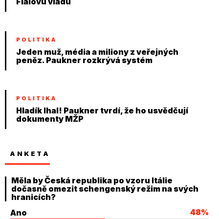
Fialovu vládu
POLITIKA
Jeden muž, média a miliony z veřejných
peněz. Paukner rozkrývá systém
POLITIKA
Hladík lhal! Paukner tvrdí, že ho usvědčují
dokumenty MŽP
ANKETA
Měla by Česká republika po vzoru Itálie
dočasně omezit schengenský režim na svých
hranicích?
48%
Ano