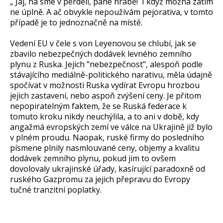
„´Jaj, ha sme v pérdeli, pane hrábě!´ I když možná zatím
ne úplně. A ač obvykle nepoužívám pejorativa, v tomto
případě je to jednoznačně na místě.
Vedení EU v čele s von Leyenovou se chlubí, jak se
zbavilo nebezpečných dodávek levného zemního
plynu z Ruska. Jejich "nebezpečnost", alespoň podle
stávajícího mediálně-politického narativu, měla údajně
spočívat v možnosti Ruska vydírat Evropu hrozbou
jejich zastavení, nebo aspoň zvýšení ceny. Je přitom
nepopiratelným faktem, že se Ruská federace k
tomuto kroku nikdy neuchýlila, a to ani v době, kdy
angažmá evropských zemí ve válce na Ukrajině již bylo
v plném proudu. Naopak, ruské firmy do posledního
písmene plnily nasmlouvané ceny, objemy a kvalitu
dodávek zemního plynu, pokud jim to ovšem
dovolovaly ukrajinské úřady, kasírující paradoxně od
ruského Gazpromu za jejich přepravu do Evropy
tučné tranzitní poplatky.