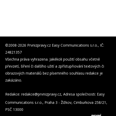
©2008-2026 Prvnizpravy.cz Easy Communications s.r.o., IČ:
24821357
Všechna práva vyhrazena. Jakékoli použití obsahu včetně
převzetí, šíření či dalšího užití a zpřístupňování textových či
obrazových materiálů bez písemného souhlasu redakce je
zakázáno.
Redakce:
zc.yvarpzinvrp@eckader
, Adresa společnosti: Easy
Communications s.r.o., Praha 3 - Žižkov, Cimburkova 258/21,
PSČ 13000