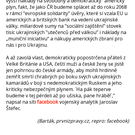
vyšší náklady na svobodný a demokratický "americký"
plyn, fakt, že jako ČR budeme splácet až do roku 2068
v rámci "evropské solidarity" úvěry, které si vzala EU u
amerických a britských bank na vedení ukrajinské
války, miliardové sumy na "sociální zajištění" stovek
tisíc ukrajinských "utečenců před válkou" i náklady na
„muniční iniciativu“ a nákupy amerických zbraní pro
nás i pro Ukrajinu.
A až zavolá vlast, demokraticky popostrčena přáteli z
Velké Británie a USA, čeští muži a české ženy se jistě
jen pohrnou do české armády, aby mohli hrdinně
zemřít smrtí chrabrých po boku svých ukrajinských
kamarádů v boji s nedemokratickým Ruskem a jeho
kriticky nebezpečným plynem. ´Ha pák teperve
budeme v tej pérdeli až po ušiska, pane hrábě!´,“
napsal na síti
facebook
vojenský analytik Jaroslav
Štefec.
(Barták, prvnizpravy.cz, repro: facebook)