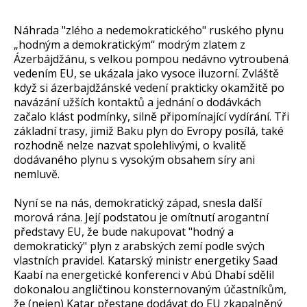
Náhrada "zlého a nedemokratického" ruského plynu
„hodným a demokratickým“ modrým zlatem z
Ázerbájdžánu, s velkou pompou nedávno vytroubená
vedením EU, se ukázala jako vysoce iluzorní. Zvláště
když si ázerbajdžánské vedení prakticky okamžitě po
navázání užších kontaktů a jednání o dodávkách
začalo klást podmínky, silně připomínající vydírání. Tři
základní trasy, jimiž Baku plyn do Evropy posílá, také
rozhodně nelze nazvat spolehlivými, o kvalitě
dodávaného plynu s vysokým obsahem síry ani
nemluvě.
Nyní se na nás, demokratický západ, snesla další
morová rána. Její podstatou je omítnutí arogantní
představy EU, že bude nakupovat "hodný a
demokratický" plyn z arabských zemí podle svých
vlastních pravidel. Katarský ministr energetiky Saad
Kaabí na energetické konferenci v Abú Dhabí sdělil
dokonalou angličtinou konsternovaným účastníkům,
že (nejen) Katar přestane dodávat do EU zkapalněný