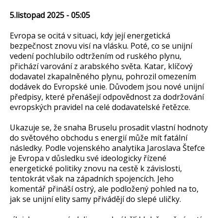
5.listopad 2025 - 05:05
Evropa se ocitá v situaci, kdy její energetická
bezpečnost znovu visí na vlásku. Poté, co se unijní
vedení pochlubilo odtržením od ruského plynu,
přichází varování z arabského světa. Katar, klíčový
dodavatel zkapalněného plynu, pohrozil omezením
dodávek do Evropské unie. Důvodem jsou nové unijní
předpisy, které přenášejí odpovědnost za dodržování
evropských pravidel na celé dodavatelské řetězce.
Ukazuje se, že snaha Bruselu prosadit vlastní hodnoty
do světového obchodu s energií může mít fatální
následky. Podle vojenského analytika Jaroslava Štefce
je Evropa v důsledku své ideologicky řízené
energetické politiky znovu na cestě k závislosti,
tentokrát však na západních spojencích. Jeho
komentář přináší ostrý, ale podložený pohled na to,
jak se unijní elity samy přivádějí do slepé uličky.