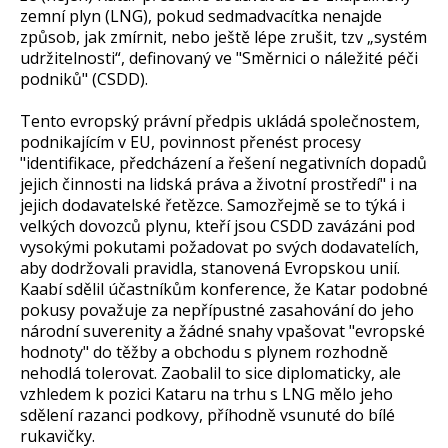
zemní plyn (LNG), pokud sedmadvacítka nenajde
způsob, jak zmírnit, nebo ještě lépe zrušit, tzv „systém
udržitelnosti“, definovaný ve "Směrnici o náležité péči
podniků" (CSDD).
Tento evropský právní předpis ukládá společnostem,
podnikajícím v EU, povinnost přenést procesy
"identifikace, předcházení a řešení negativních dopadů
jejich činnosti na lidská práva a životní prostředí" i na
jejich dodavatelské řetězce. Samozřejmě se to týká i
velkých dovozců plynu, kteří jsou CSDD zavázáni pod
vysokými pokutami požadovat po svých dodavatelích,
aby dodržovali pravidla, stanovená Evropskou unií.
Kaabí sdělil účastníkům konference, že Katar podobné
pokusy považuje za nepřípustné zasahování do jeho
národní suverenity a žádné snahy vpašovat "evropské
hodnoty" do těžby a obchodu s plynem rozhodně
nehodlá tolerovat. Zaobalil to sice diplomaticky, ale
vzhledem k pozici Kataru na trhu s LNG mělo jeho
sdělení razanci podkovy, příhodně vsunuté do bílé
rukavičky.