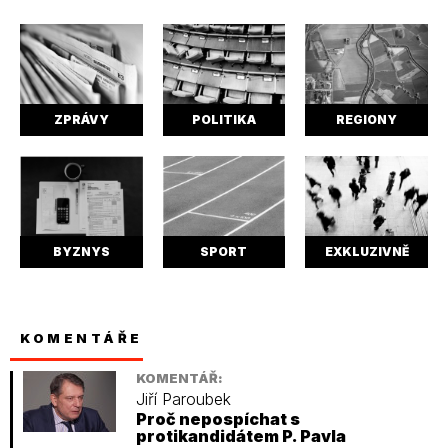
ZPRÁVY
POLITIKA
REGIONY
BYZNYS
SPORT
EXKLUZIVNĚ
KOMENTÁŘE
KOMENTÁŘ:
Jiří Paroubek
Proč nepospíchat s
protikandidátem P. Pavla