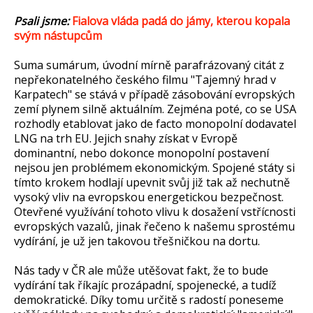
Psali jsme:
Fialova vláda padá do jámy, kterou kopala
svým nástupcům
Suma sumárum, úvodní mírně parafrázovaný citát z
nepřekonatelného českého filmu "Tajemný hrad v
Karpatech" se stává v případě zásobování evropských
zemí plynem silně aktuálním. Zejména poté, co se USA
rozhodly etablovat jako de facto monopolní dodavatel
LNG na trh EU. Jejich snahy získat v Evropě
dominantní, nebo dokonce monopolní postavení
nejsou jen problémem ekonomickým. Spojené státy si
tímto krokem hodlají upevnit svůj již tak až nechutně
vysoký vliv na evropskou energetickou bezpečnost.
Otevřené využívání tohoto vlivu k dosažení vstřícnosti
evropských vazalů, jinak řečeno k našemu sprostému
vydírání, je už jen takovou třešničkou na dortu.
Nás tady v ČR ale může utěšovat fakt, že to bude
vydírání tak říkajíc prozápadní, spojenecké, a tudíž
demokratické. Díky tomu určitě s radostí poneseme