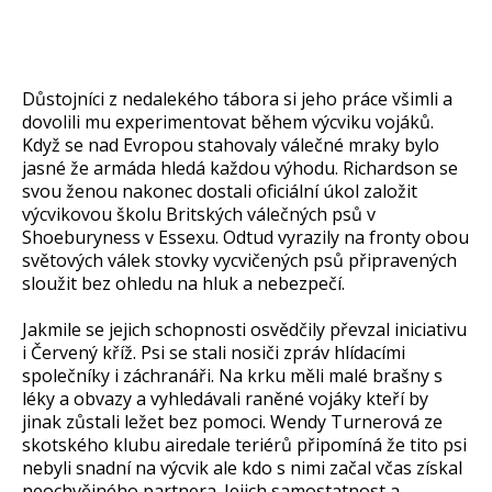
Důstojníci z nedalekého tábora si jeho práce všimli a
dovolili mu experimentovat během výcviku vojáků.
Když se nad Evropou stahovaly válečné mraky bylo
jasné že armáda hledá každou výhodu. Richardson se
svou ženou nakonec dostali oficiální úkol založit
výcvikovou školu Britských válečných psů v
Shoeburyness v Essexu. Odtud vyrazily na fronty obou
světových válek stovky vycvičených psů připravených
sloužit bez ohledu na hluk a nebezpečí.
Jakmile se jejich schopnosti osvědčily převzal iniciativu
i Červený kříž. Psi se stali nosiči zpráv hlídacími
společníky i záchranáři. Na krku měli malé brašny s
léky a obvazy a vyhledávali raněné vojáky kteří by
jinak zůstali ležet bez pomoci. Wendy Turnerová ze
skotského klubu airedale teriérů připomíná že tito psi
nebyli snadní na výcvik ale kdo s nimi začal včas získal
neochvějného partnera. Jejich samostatnost a