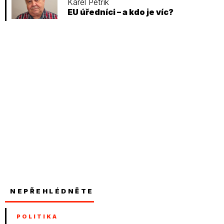
Karel Petřík
EU úředníci – a kdo je víc?
NEPŘEHLÉDNĚTE
POLITIKA