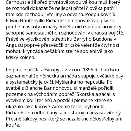
Carnoustie žil před první světovou válkou muž který
se rozhodl dokázat že nejlepší přítel člověka patří i
tam kde rozhodují vteřiny a odvaha. Podplukovník
Edwin Hautenville Richardson nepovažoval psy za
pouhé maskoty armády. Viděl v nich spolupracovníky
schopné samostatného rozhodování v chaosu bojiště.
Právě ve výcvikovém středisku Barryho Buddona v
Angusu poprvé přesvědčil britské velení že čtyřnozí
mohou krýt záda pěšákům stejně spolehlivě jako
lidský kolega.
Inspirace přišla z Evropy. Už v roce 1895 Richardson
zaznamenal že německá armáda skupuje ovčácké psy
a systematicky je cvičí. Myšlenka ho nepustila. Po
svatbě s Blanche Bannonovou si manželé pořídili
pozemek na východním pobřeží Skotska a začali s
výcvikem kolií teriérů a později plemene které se
ukázalo jako klíčové. Airedale teriér byl podle
Richardsona odhodlaný samostatný a nezastavitelný.
Přesně takový pes který se nezalekne dělostřelby ani
kouře.