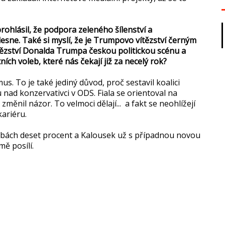
ohlásil, že podpora zeleného šílenství a
sne. Také si myslí, že je Trumpovo vítězství černým
vítězství Donalda Trumpa českou politickou scénu a
ch voleb, které nás čekají již za necelý rok?
mus. To je také jediný důvod, proč sestavil koalici
nu nad konzervativci v ODS. Fiala se orientoval na
měnil názor. To velmoci dělají... a fakt se neohlížejí
kariéru.
bách deset procent a Kalousek už s případnou novou
ě posílí.