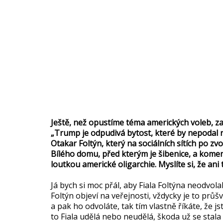
Ještě, než opustíme téma amerických voleb, z
„Trump je odpudivá bytost, které by nepodal r
Otakar Foltýn, který na sociálních sítích po zvo
Bílého domu, před kterým je šibenice, a kome
loutkou americké oligarchie. Myslíte si, že an
Já bych si moc přál, aby Fiala Foltýna neodvola
Foltýn objeví na veřejnosti, vždycky je to průšv
a pak ho odvoláte, tak tím vlastně říkáte, že j
to Fiala udělá nebo neudělá, škoda už se stala 