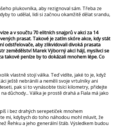
našeho plukovníka, aby rezignoval sám. Třeba ze
dyby to udělal, lidi si začnou okamžitě dělat srandu,
ovize a v součtu 70 elitních snajprů v akci za 14
vených prasat. Takové je zatím skóre akce, kdy stát
ní odstřelovače, aby zlikvidovali divoká prasata
tr zemědělství Marek Výborný akci hájí, myslivci se
a za takové peníze by to dokázali mnohem lépe. Co
lik vlastně stojí válka. Teď vidíte, jaké to je, když
ci ještě nebránili a neměli svoje vrtulníky ani
seti, pak si to vynásobte tisíci kilometry, přidejte
a důchody... Válka je prostě drahá a Fiala má jako
nejspíš i bez drahých serepetiček mnohem
ňte mi, kdybych do toho náhodou mohl mluvit, že
ež Řehku a jeho generální štáb. Výsledkem budou