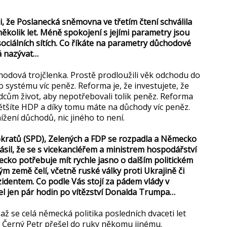
i, že Poslanecká sněmovna ve třetím čtení schválila
ěkolik let. Méně spokojení s jejími parametry jsou
na sociálních sítích. Co říkáte na parametry důchodové
á nazývat…
hodová trojčlenka. Prostě prodloužili věk odchodu do
systému víc peněz. Reforma je, že investujete, že
dcům život, aby nepotřebovali tolik peněz. Reforma
zvětšíte HDP a díky tomu máte na důchody víc peněz.
nížení důchodů, nic jiného to není.
mokratů (SPD), Zelených a FDP se rozpadla a Německo
sil, že se s vicekancléřem a ministrem hospodářství
ko potřebuje mít rychle jasno o dalším politickém
ým země čelí, včetně ruské války proti Ukrajině či
dentem. Co podle Vás stojí za pádem vlády v
šel jen pár hodin po vítězství Donalda Trumpa…
až se celá německá politika posledních dvaceti let
y Černý Petr přešel do ruky někomu jinému.