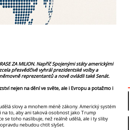
SE ZA MILION. Napříč Spojenými státy americkými
ela přesvědčivě vyhrál prezidentské volby a
 Sněmovně reprezentantů a nově ovládli také Senát.
tví nejen na dění ve světe, ale i Evropu a potažmo i
 udělá slovy a mnohem méně zákony. Americký systém
li na to, aby ani taková osobnost jako Trump
 toho naslibuje, než reálně udělá, ale i ty sliby
 opravdu nebudou chtít slyšet.