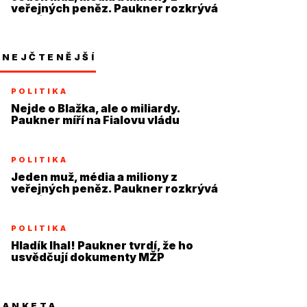
veřejných peněz. Paukner rozkrývá
systém
NEJČTENĚJŠÍ
POLITIKA
Nejde o Blažka, ale o miliardy.
Paukner míří na Fialovu vládu
POLITIKA
Jeden muž, média a miliony z
veřejných peněz. Paukner rozkrývá
systém
POLITIKA
Hladík lhal! Paukner tvrdí, že ho
usvědčují dokumenty MŽP
ANKETA