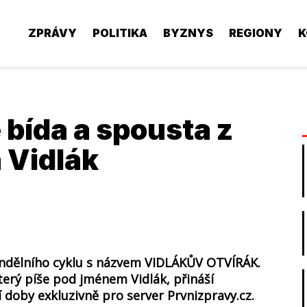
ZPRÁVY
POLITIKA
BYZNYS
REGIONY
K
e bída a spousta z
á Vidlák
ondělního cyklu s názvem VIDLÁKŮV OTVÍRÁK.
který píše pod jménem Vidlák, přináší
doby exkluzivně pro server Prvnizpravy.cz.