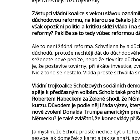
lepší a levnější ozbrojené síly.
Zástupci vládní koalice s vekou slávou oznámil
důchodovou reformu, na kterou se čekalo již n
však opoziční politici a kritiku sklízí vláda i 
reformy? Pakliže se to tedy vůbec reformou d
Ale to není žádná reforma. Schválena byla důc
důchodů, protože nechtějí dát do důchdoového 
seženete nové peníze, nebo že zlevníte důcho
je, že postavíte továrny, přilákáte investice, 
Nic z toho se nestalo. Vláda prostě schválila s
Vládní trojkoalice Scholzových sociálních de
spěje k předčasným volbám. Scholz také prohlá
Robertem Habeckem za Zelené shodl, že Němec
kurzu. Důvodem je podle něj i řada výzev, kter
nově zvolení Donalda Trumpa americkým prezi
Německu? Je také zvláštní, že konec vlády při
Já myslím, že Scholz prostě nechce být u toho, 
sesype jak domeček z karet a tak se snaží, ab