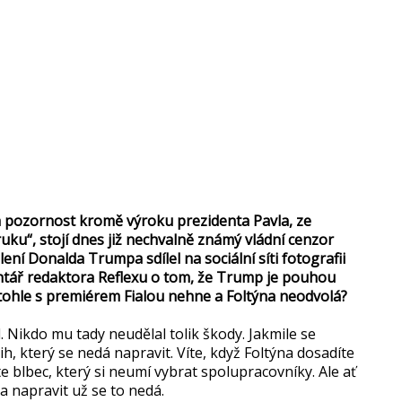
a pozornost kromě výroku prezidenta Pavla, ze
uku“, stojí dnes již nechvalně známý vládní cenzor
lení Donalda Trumpa sdílel na sociální síti fotografii
ntář redaktora Reflexu o tom, že Trump je pouhou
i tohle s premiérem Fialou nehne a Foltýna neodvolá?
l. Nikdo mu tady neudělal tolik škody. Jakmile se
ih, který se nedá napravit. Víte, když Foltýna dosadíte
ste blbec, který si neumí vybrat spolupracovníky. Ale ať
a napravit už se to nedá.