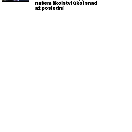
našem školství úkol snad
až poslední