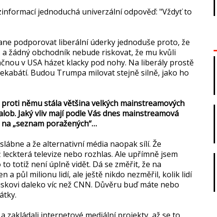
zinformací jednoduchá univerzální odpověď: "Vždyť to
ne podporovat liberální úderky jednoduše proto, že
.. a žádný obchodník nebude riskovat, že mu kvůli
ou v USA házet klacky pod nohy. Na liberály prostě
překabátí. Budou Trumpa milovat stejně silně, jako ho
 proti němu stála většina velkých mainstreamových
lob. Jaký vliv mají podle Vás dnes mainstreamová
it na „seznam poražených“…
 slábne a že alternativní média naopak sílí. Že
ež leckterá televize nebo rozhlas. Ale upřímně jsem
to totiž není úplně vidět. Dá se změřit, že na
 a půl milionu lidí, ale ještě nikdo nezměřil, kolik lidí
é Muskovi daleko víc než CNN. Důvěru buď máte nebo
pátky.
 a zakládali internetové mediální projekty, až se to