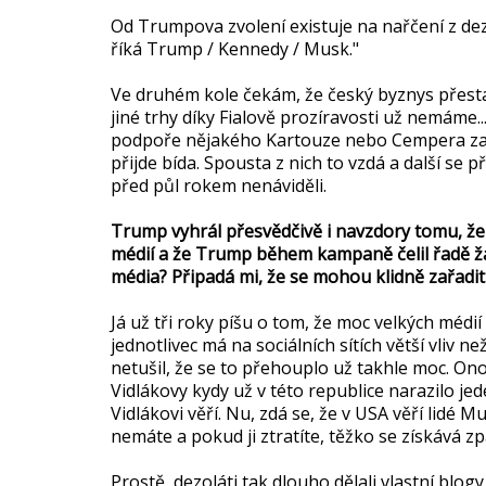
Od Trumpova zvolení existuje na nařčení z de
říká Trump / Kennedy / Musk."
Ve druhém kole čekám, že český byznys přesta
jiné trhy díky Fialově prozíravosti už nemáme.
podpoře nějakého Kartouze nebo Cempera začn
přijde bída. Spousta z nich to vzdá a další se 
před půl rokem nenáviděli.
Trump vyhrál přesvědčivě i navzdory tomu, že
médií a že Trump během kampaně čelil řadě ža
média? Připadá mi, že se mohou klidně zařad
Já už tři roky píšu o tom, že moc velkých médií
jednotlivec má na sociálních sítích větší vliv n
netušil, že se to přehouplo už takhle moc. Ono 
Vidlákovy kydy už v této republice narazilo jeden
Vidlákovi věří. Nu, zdá se, že v USA věří lid
nemáte a pokud ji ztratíte, těžko se získává z
Prostě, dezoláti tak dlouho dělali vlastní blogy