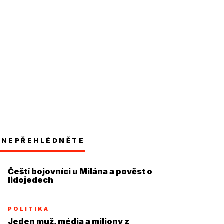
NEPŘEHLÉDNĚTE
Čeští bojovníci u Milána a pověst o
lidojedech
POLITIKA
Jeden muž, média a miliony z