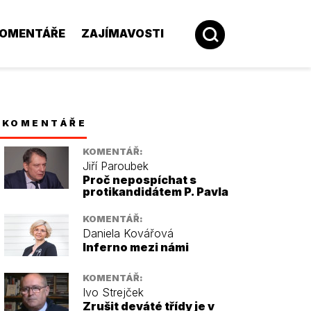
OMENTÁŘE
ZAJÍMAVOSTI
KOMENTÁŘE
KOMENTÁŘ:
Jiří Paroubek
Proč nepospíchat s
protikandidátem P. Pavla
KOMENTÁŘ:
Daniela Kovářová
Inferno mezi námi
KOMENTÁŘ:
Ivo Strejček
Zrušit deváté třídy je v