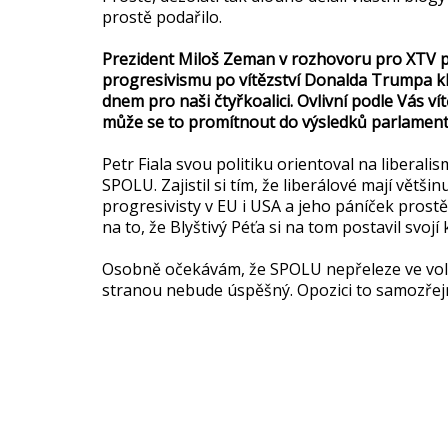
prostě podařilo.
Prezident Miloš Zeman v rozhovoru pro XTV pr
progresivismu po vítězství Donalda Trumpa kle
dnem pro naši čtyřkoalici. Ovlivní podle Vás 
může se to promítnout do výsledků parlamentní
Petr Fiala svou politiku orientoval na liberalis
SPOLU. Zajistil si tím, že liberálové mají větši
progresivisty v EU i USA a jeho páníček prostě z
na to, že Blyštivý Péťa si na tom postavil svojí 
Osobně očekávám, že SPOLU nepřeleze ve vol
stranou nebude úspěšný. Opozici to samozřejm