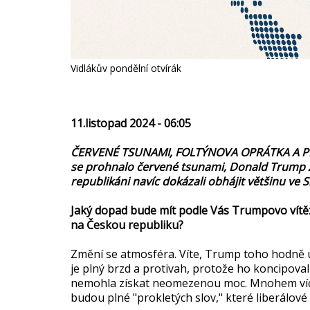
Vidlákův pondělní otvírák
11.listopad 2024 - 06:05
ČERVENÉ TSUNAMI, FOLTÝNOVA OPRÁTKA A PRA
se prohnalo červené tsunami, Donald Trump zc
republikáni navíc dokázali obhájit většinu ve
Jaký dopad bude mít podle Vás Trumpovo vítězs
na Českou republiku?
Změní se atmosféra. Víte, Trump toho hodně
je plný brzd a protivah, protože ho koncipova
nemohla získat neomezenou moc. Mnohem více se
budou plné "prokletých slov," které liberálové