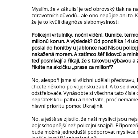
Myslím, že v zákulisí je teď obrovský tlak na 
zdravotních důvodů... ale ono nepůjde ani to. K
že je to kvůli diagnóze slabomyslnosti.
Policejní vrtulníky, noční vidění, tlumiče, term
milionů korun. A výsledek? Od pondělka 14 ulo
poslal do honitby u Jablonce nad Nisou policej
nakažená morem. A zatímco šéf lidovců a minis
teď posmívají a říkají, že s takovou výbavou 
říkáte na akcičku „prase za milion“?
No, alespoň jsme si všichni udělali představu, ko
chcete někoho po vojensku zabít. A to se divočá
odstřelovače. Vynásobte si všechna tato čísla de
nepřátelskou palbu a hned víte, proč nemáme n
hlavní prioritu pomoc Ukrajině.
No, a ještě se zjistilo, že naši myslivci jsou 
bojeschopnější než policejní snajpři. Připome
bude možná jednodušší podporovat myslivce n