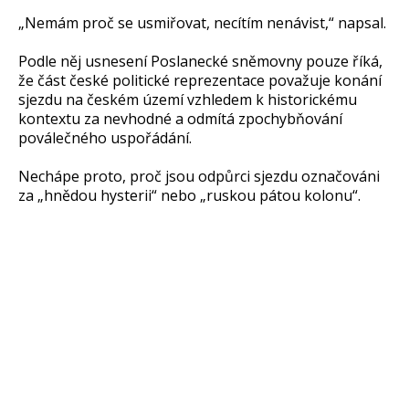
„Nemám proč se usmiřovat, necítím nenávist,“ napsal.
Podle něj usnesení Poslanecké sněmovny pouze říká,
že část české politické reprezentace považuje konání
sjezdu na českém území vzhledem k historickému
kontextu za nevhodné a odmítá zpochybňování
poválečného uspořádání.
Nechápe proto, proč jsou odpůrci sjezdu označováni
za „hnědou hysterii“ nebo „ruskou pátou kolonu“.