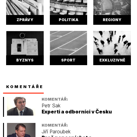
ZPRÁVY
POLITIKA
REGIONY
BYZNYS
SPORT
EXKLUZIVNĚ
KOMENTÁŘE
KOMENTÁŘ:
Petr Sak
Experti a odborníci v Česku
KOMENTÁŘ:
Jiří Paroubek