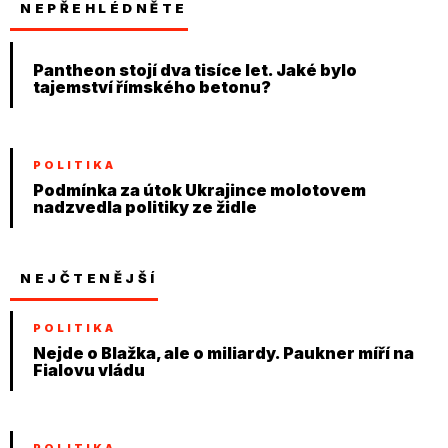
NEPŘEHLÉDNĚTE
Pantheon stojí dva tisíce let. Jaké bylo
tajemství římského betonu?
POLITIKA
Podmínka za útok Ukrajince molotovem
nadzvedla politiky ze židle
NEJČTENĚJŠÍ
POLITIKA
Nejde o Blažka, ale o miliardy. Paukner míří na
Fialovu vládu