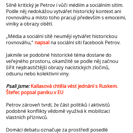
Silně kritický je Petrov i vůči médiím a sociálním sítím.
Podle něj nedokážou vytvářet historický kontext ani
rovnováhu a místo toho pracují především s emocemi,
viníky a obrazy obětí.
„Média a sociální sítě neumějí vytvářet historickou
rovnováhu,“
napsal
na sociální síti facebook Petrov.
Jakmile se podobné historické téma dostane do
veřejného prostoru, okamžitě se podle něj začnou
šířit nejdrastičtější obrazy nacistických zločinů,
odsunu nebo kolektivní viny.
Psali jsme:
Kallasová chtěla vést jednání s Ruskem.
Štefec popsal paniku v EU
Petrov zároveň tvrdí, že část politiků i aktivistů
podobné konflikty vědomě využívá k mobilizaci
vlastních příznivců.
Domácí debatu označuje za prostředí posedlé