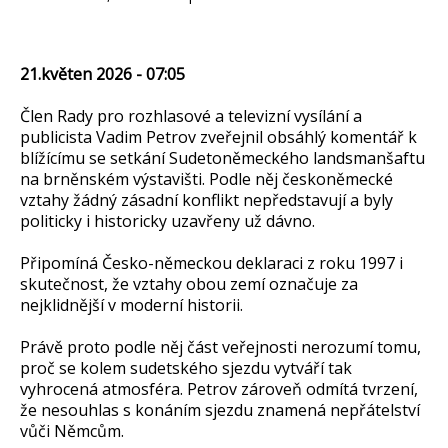
21.květen 2026 - 07:05
Člen Rady pro rozhlasové a televizní vysílání a
publicista Vadim Petrov zveřejnil obsáhlý komentář k
blížícímu se setkání Sudetoněmeckého landsmanšaftu
na brněnském výstavišti. Podle něj českoněmecké
vztahy žádný zásadní konflikt nepředstavují a byly
politicky i historicky uzavřeny už dávno.
Připomíná Česko-německou deklaraci z roku 1997 i
skutečnost, že vztahy obou zemí označuje za
nejklidnější v moderní historii.
Právě proto podle něj část veřejnosti nerozumí tomu,
proč se kolem sudetského sjezdu vytváří tak
vyhrocená atmosféra. Petrov zároveň odmítá tvrzení,
že nesouhlas s konáním sjezdu znamená nepřátelství
vůči Němcům.