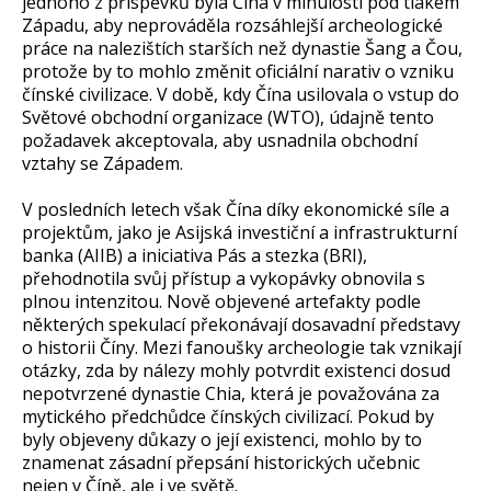
jednoho z příspěvků byla Čína v minulosti pod tlakem
Západu, aby neprováděla rozsáhlejší archeologické
práce na nalezištích starších než dynastie Šang a Čou,
protože by to mohlo změnit oficiální narativ o vzniku
čínské civilizace. V době, kdy Čína usilovala o vstup do
Světové obchodní organizace (WTO), údajně tento
požadavek akceptovala, aby usnadnila obchodní
vztahy se Západem.
V posledních letech však Čína díky ekonomické síle a
projektům, jako je Asijská investiční a infrastrukturní
banka (AIIB) a iniciativa Pás a stezka (BRI),
přehodnotila svůj přístup a vykopávky obnovila s
plnou intenzitou. Nově objevené artefakty podle
některých spekulací překonávají dosavadní představy
o historii Číny. Mezi fanoušky archeologie tak vznikají
otázky, zda by nálezy mohly potvrdit existenci dosud
nepotvrzené dynastie Chia, která je považována za
mytického předchůdce čínských civilizací. Pokud by
byly objeveny důkazy o její existenci, mohlo by to
znamenat zásadní přepsání historických učebnic
nejen v Číně, ale i ve světě.