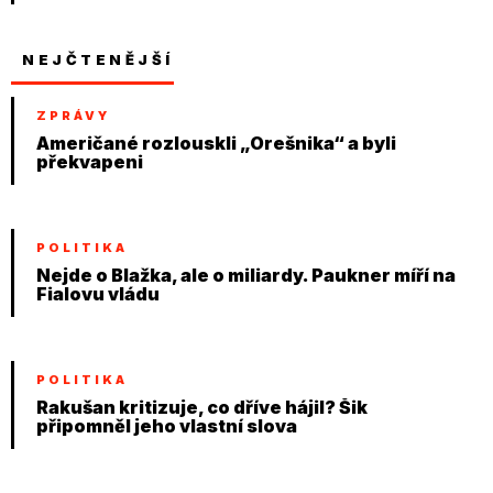
NEJČTENĚJŠÍ
ZPRÁVY
Američané rozlouskli „Orešnika“ a byli
překvapeni
POLITIKA
Nejde o Blažka, ale o miliardy. Paukner míří na
Fialovu vládu
POLITIKA
Rakušan kritizuje, co dříve hájil? Šik
připomněl jeho vlastní slova