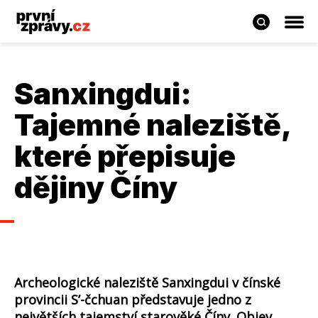
Sanxingdui:
Tajemné naleziště,
které přepisuje
dějiny Číny
Archeologické naleziště Sanxingdui v čínské
provincii S’-čchuan představuje jedno z
největších tajemství starověké Číny. Objev