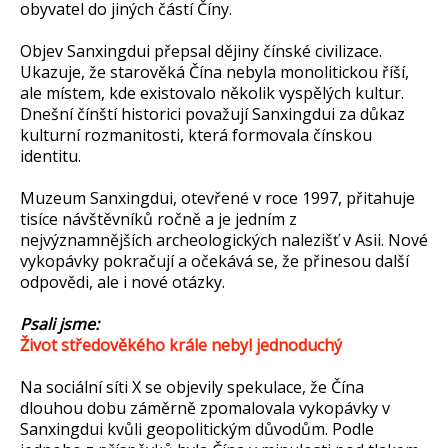
obyvatel do jiných částí Číny.
Objev Sanxingdui přepsal dějiny čínské civilizace.
Ukazuje, že starověká Čína nebyla monolitickou říší,
ale místem, kde existovalo několik vyspělých kultur.
Dnešní čínští historici považují Sanxingdui za důkaz
kulturní rozmanitosti, která formovala čínskou
identitu.
Muzeum Sanxingdui, otevřené v roce 1997, přitahuje
tisíce návštěvníků ročně a je jedním z
nejvýznamnějších archeologických nalezišť v Asii. Nové
vykopávky pokračují a očekává se, že přinesou další
odpovědi, ale i nové otázky.
Psali jsme:
Život středověkého krále nebyl jednoduchý
Na sociální síti X se objevily spekulace, že Čína
dlouhou dobu záměrně zpomalovala vykopávky v
Sanxingdui kvůli geopolitickým důvodům. Podle