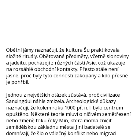
Obětní jámy naznačují, že kultura Šu praktikovala
složité rituály. Obětované předměty, včetně slonoviny
a jadeitu, pocházejí z různých částí Asie, což ukazuje
na rozsáhlé obchodní kontakty. Přesto stále není
jasné, proč byly tyto cennosti zakopány a kdo přesně
je pohřbil.
Jednou z největších otázek zůstává, proč civilizace
Sanxingdui náhle zmizela. Archeologické důkazy
naznačují, že kolem roku 1000 př. n. l. bylo centrum
opuštěno. Některé teorie mluví o ničivém zemětřesení
nebo změně toku řeky Min, která mohla zničit
zemědělskou základnu města. Jiní badatelé se
domnívají, že šlo o válečný konflikt nebo migraci