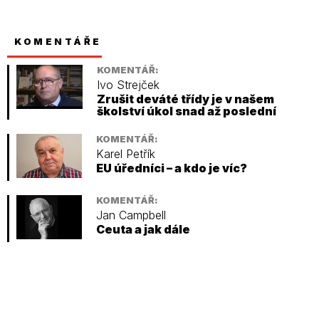
KOMENTÁŘE
KOMENTÁŘ:
Ivo Strejček
Zrušit deváté třídy je v našem
školství úkol snad až poslední
KOMENTÁŘ:
Karel Petřík
EU úředníci – a kdo je víc?
KOMENTÁŘ:
Jan Campbell
Ceuta a jak dále