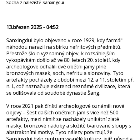
Socha z naleziště Sanxingdui
13.březen 2025 - 04:52
Sanxingdui bylo objeveno v roce 1929, kdy farmář
náhodou narazil na sbírku nefritových předmětů.
Přestože šlo o významný objev, k rozsáhlejším
vykopávkám došlo až ve 80. letech 20. století, kdy
archeologové odhalili dvě obětní jámy plné
bronzových masek, soch, nefritu a slonoviny. Tyto
artefakty pocházely z období mezi 12. a 11. stoletím př.
n. l., což naznačuje existenci neznámé civilizace, která
se odlišovala od soudobé dynastie Šang.
V roce 2021 pak čínští archeologové oznámili nové
objevy – šest dalších obětních jam s více než 500
artefakty, mezi nimiž se nacházely unikátní zlaté
masky, bronzové nádoby a složitě tvarované sloupy s
abstraktními motivy. Tyto nálezy potvrzují, že
Sanxingdui bylo centrem vyspělé kultury, jejíž původ a