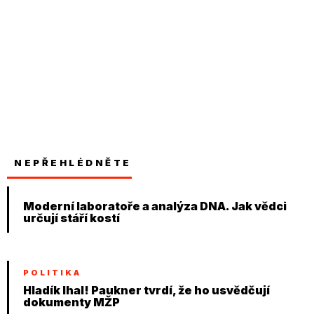
NEPŘEHLÉDNĚTE
Moderní laboratoře a analýza DNA. Jak vědci
určují stáří kostí
POLITIKA
Hladík lhal! Paukner tvrdí, že ho usvědčují
dokumenty MŽP