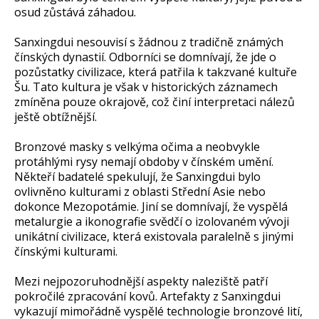
osud zůstává záhadou.
Sanxingdui nesouvisí s žádnou z tradičně známých
čínských dynastií. Odborníci se domnívají, že jde o
pozůstatky civilizace, která patřila k takzvané kultuře
Šu. Tato kultura je však v historických záznamech
zmíněna pouze okrajově, což činí interpretaci nálezů
ještě obtížnější.
Bronzové masky s velkýma očima a neobvykle
protáhlými rysy nemají obdoby v čínském umění.
Někteří badatelé spekulují, že Sanxingdui bylo
ovlivněno kulturami z oblasti Střední Asie nebo
dokonce Mezopotámie. Jiní se domnívají, že vyspělá
metalurgie a ikonografie svědčí o izolovaném vývoji
unikátní civilizace, která existovala paralelně s jinými
čínskými kulturami.
Mezi nejpozoruhodnější aspekty naleziště patří
pokročilé zpracování kovů. Artefakty z Sanxingdui
vykazují mimořádně vyspělé technologie bronzové lití,