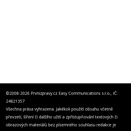
©2008-2026 Prvnizpravy.cz Easy Communications s.r.o., IČ:
24821357
Všechna práva vyhrazena. Jakékoli použití obsahu včetně
převzetí, šíření či dalšího užití a zpřístupňování textových či
obrazových materiálů bez písemného souhlasu redakce je