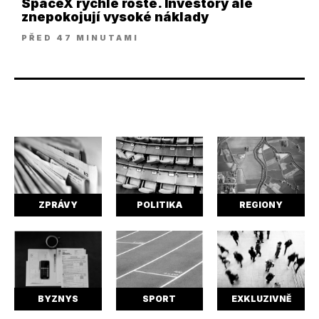
SpaceX rychle roste. Investory ale
znepokojují vysoké náklady
PŘED 47 MINUTAMI
ZPRÁVY
POLITIKA
REGIONY
BYZNYS
SPORT
EXKLUZIVNĚ