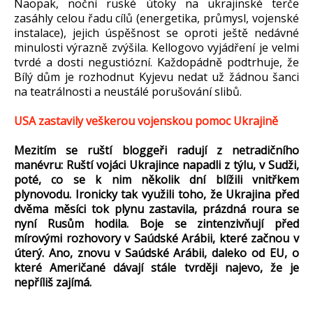
Naopak, noční ruské útoky na ukrajinské terče
zasáhly celou řadu cílů (energetika, průmysl, vojenské
instalace), jejich úspěšnost se oproti ještě nedávné
minulosti výrazně zvýšila. Kellogovo vyjádření je velmi
tvrdé a dosti negustiózní. Každopádně podtrhuje, že
Bílý dům je rozhodnut Kyjevu nedat už žádnou šanci
na teatrálnosti a neustálé porušování slibů.
USA zastavily veškerou vojenskou pomoc Ukrajině
Mezitím se ruští bloggeři radují z netradičního
manévru: Ruští vojáci Ukrajince napadli z týlu, v Sudži,
poté, co se k nim několik dní blížili vnitřkem
plynovodu. Ironicky tak využili toho, že Ukrajina před
dvěma měsíci tok plynu zastavila, prázdná roura se
nyní Rusům hodila. Boje se zintenzivňují před
mírovými rozhovory v Saúdské Arábii, které začnou v
úterý. Ano, znovu v Saúdské Arábii, daleko od EU, o
které Američané dávají stále tvrději najevo, že je
nepříliš zajímá.