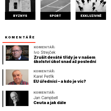
BYZNYS
SPORT
EXKLUZIVNĚ
KOMENTÁŘE
KOMENTÁŘ:
Ivo Strejček
Zrušit deváté třídy je v našem
školství úkol snad až poslední
KOMENTÁŘ:
Karel Petřík
EU úředníci – a kdo je víc?
KOMENTÁŘ:
Jan Campbell
Ceuta a jak dále