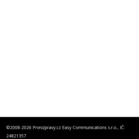
©2008-2026 Prvnizpravy.cz Easy Communications s.r.o., IČ:
24821357