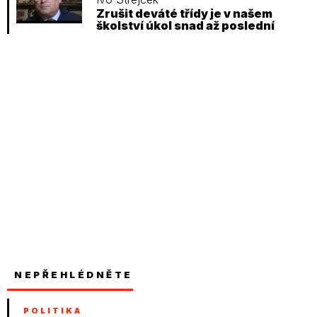
Zrušit deváté třídy je v našem
školství úkol snad až poslední
NEPŘEHLÉDNĚTE
POLITIKA