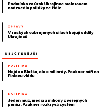
Podmínka za útok Ukrajince molotovem
nadzvedla politiky ze židle
ZPRÁVY
V ruských ozbrojených silách bojují oddíly
Ukrajinců
NEJČTENĚJŠÍ
POLITIKA
Nejde o Blažka, ale o miliardy. Paukner míří na
Fialovu vládu
POLITIKA
Jeden muž, média a miliony z veřejných
peněz. Paukner rozkrývá systém