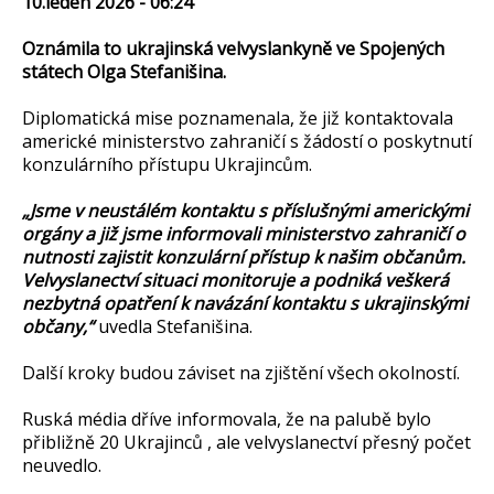
10.leden 2026 - 06:24
Oznámila to ukrajinská velvyslankyně ve Spojených
státech Olga Stefanišina.
Diplomatická mise poznamenala, že již kontaktovala
americké ministerstvo zahraničí s žádostí o poskytnutí
konzulárního přístupu Ukrajincům.
„Jsme v neustálém kontaktu s příslušnými americkými
orgány a již jsme informovali ministerstvo zahraničí o
nutnosti zajistit konzulární přístup k našim občanům.
Velvyslanectví situaci monitoruje a podniká veškerá
nezbytná opatření k navázání kontaktu s ukrajinskými
občany,“
uvedla Stefanišina.
Další kroky budou záviset na zjištění všech okolností.
Ruská média dříve informovala, že na palubě bylo
přibližně 20 Ukrajinců , ale velvyslanectví přesný počet
neuvedlo.