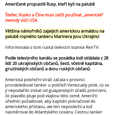
Američané propustili Rusy, kteří byli na palubě
Štefec: Rusko a Čína musí začít používat „americké“
metody vůči USA
Většina námořníků zajatých americkou armádou na
palubě ropného tankeru Marinera jsou Ukrajinci
Informovala o tom ruská televizní stanice RenTV.
Podle televizního kanálu se posádka lodi skládala z 28
lidí: 20 ukrajinských občanů, šesti, včetně kapitána,
gruzínských občanů a dvou ruských občanů.
Americká pobřežní stráž začala v prosinci
pronásledovat tanker u pobřeží Venezuely poté, co se
jí nepodařilo získat od guayanských úřadů potvrzení,
že plavidlo pluje pod vlajkou této země. Američtí
úředníci požadovali, aby kapitán pokračoval do
amerického přístavu, ale ten neposlechl a loď
nasměroval do Atlantského oceánu. Cestou tanker