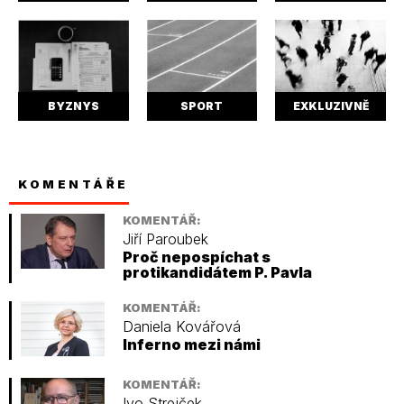
BYZNYS
SPORT
EXKLUZIVNĚ
KOMENTÁŘE
KOMENTÁŘ:
Jiří Paroubek
Proč nepospíchat s
protikandidátem P. Pavla
KOMENTÁŘ:
Daniela Kovářová
Inferno mezi námi
KOMENTÁŘ:
Ivo Strejček